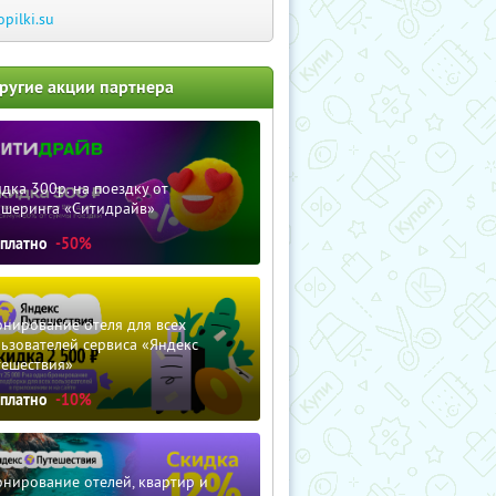
opilki.su
ругие акции партнера
дка 300р. на поездку от
ршеринга «Ситидрайв»
сплатно
-50%
нирование отеля для всех
ьзователей сервиса «Яндекс
тешествия»
сплатно
-10%
нирование отелей, квартир и