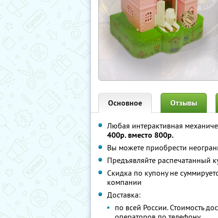
Основное
Отзывы
Любая интерактивная механиче
400р. вместо 800р.
Вы можете приобрести неограни
Предъявляйте распечатанный к
Скидка по купону не суммируе
компании
Доставка:
по всей России. Стоимость до
операторов по телефону