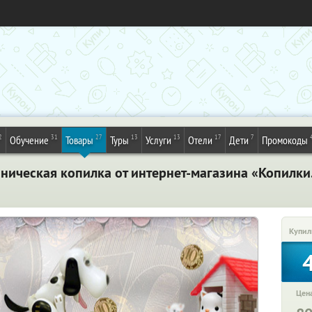
2
31
27
13
13
17
7
Обучение
Товары
Туры
Услуги
Отели
Дети
Промокоды
ническая копилка от интернет-магазина «Копилки
Купил
Цена