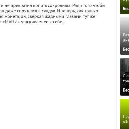
ти не прекратил копить сокровища. Ради того чтобы
Бе
н даже спрятался в сундук. И теперь, как только
 монета, он, сверкая жадными глазами, тут же
м «МАНИ» утаскивает ее к себе.
Ра
дне
Бе
Люб
тра
Бе
Пер
«З