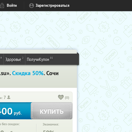
Войти
Зарегистрироваться
49
2
85
Здоровье
ПолучиКупон
.su».
Скидка 50%
. Сочи
7
(0)
и:
400
КУПИТЬ
руб.
 без скидки:
Экономия: