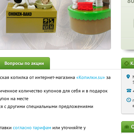
8
Вопросы по акции
К
ская копилка от интернет-магазина
«Копилки.su»
за
ченное количество купонов для себя и в подарок
упон на месте
тся с другими специальными предложениями
О
ставки
согласно тарифам
или уточняйте у