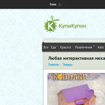
Сочи
6
2
25
Все
Еда
Красота
Развлечения
Авто
Любая интерактивная меха
Главная
Товары