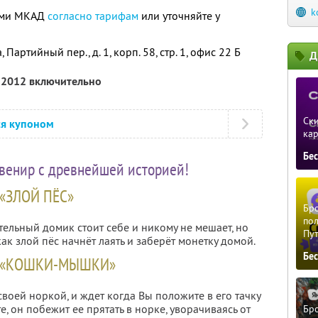
k
лами МКАД
согласно тарифам
или уточняйте у
артийный пер., д. 1, корп. 58, стр. 1, офис 22 Б
Д
я 2012 включительно
Ски
ся купоном
ка
Бе
венир с древнейшей историей!
«ЗЛОЙ ПЁС»
Бро
пол
ельный домик стоит себе и никому не мешает, но
Пу
как злой пёс начнёт лаять и заберёт монетку домой.
Бе
 «КОШКИ-МЫШКИ»
оей норкой, и ждет когда Вы положите в его тачку
е, он побежит ее прятать в норке, уворачиваясь от
Бро