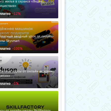
го жилья в сервисе «Яндекс
тешествия»
сплатно
-12%
сплатный вводный урок от онлайн-
олы Skysmart
сплатно
-100%
зличные курсы от онлайн-академии
дюсон»
сплатно
-5%
сы от онлайн-школы Skillfactory