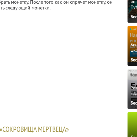
ино
рать монетку. После того как он спрячет монетку, он
Пу
ать следующий монетки.
Бе
Бе
шк
Бе
Ра
«Э
Бе
 «СОКРОВИЩА МЕРТВЕЦА»
Кур