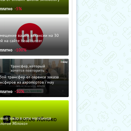
сплатно
-5%
змещение вашей вакансии на 30
й на сайте HeadHunter
сплатно
-100%
ой трансфер от сервиса заказа
нсферов из аэропортов i'way
сплатно
-10%
вый заказ в сети магазинов
олотое Яблоко»