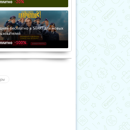
сплатно
-20%
дней бесплатно в START для новых
льзователей
сплатно
-100%
ары