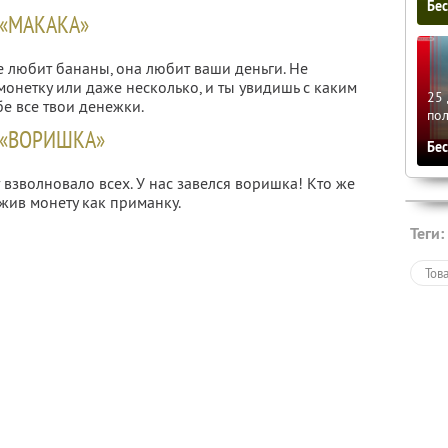
Бе
«МАКАКА»
не любит бананы, она любит ваши деньги. Не
онетку или даже несколько, и ты увидишь с каким
25 
бе все твои денежки.
по
 «ВОРИШКА»
Бе
взволновало всех. У нас завелся воришка! Кто же
жив монету как приманку.
Теги:
Тов