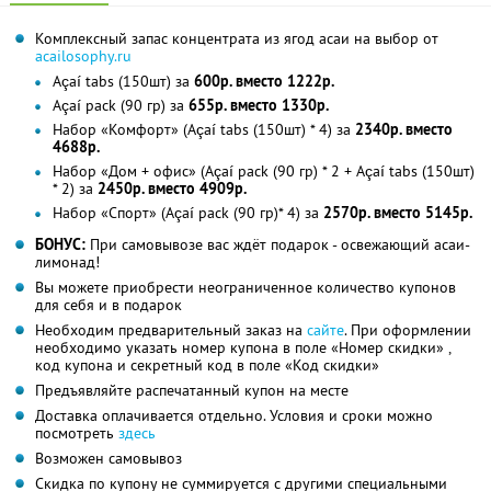
Комплексный запас концентрата из ягод асаи на выбор от
acailosophy.ru
Açaí tabs (150шт) за
600р. вместо 1222р.
Açaí pack (90 гр) за
655р. вместо 1330р.
Набор «Комфорт» (Açaí tabs (150шт) * 4) за
2340р. вместо
4688р.
Набор «Дом + офис» (Açaí pack (90 гр) * 2 + Açaí tabs (150шт)
* 2) за
2450р. вместо 4909р.
Набор «Спорт» (Açaí pack (90 гр)* 4) за
2570р. вместо 5145р.
БОНУС:
При самовывозе вас ждёт подарок - освежающий асаи-
лимонад!
Вы можете приобрести неограниченное количество купонов
для себя и в подарок
Необходим предварительный заказ на
сайте
. При оформлении
необходимо указать номер купона в поле «Номер скидки» ,
код купона и секретный код в поле «Код скидки»
Предъявляйте распечатанный купон на месте
Доставка оплачивается отдельно. Условия и сроки можно
посмотреть
здесь
Возможен самовывоз
Скидка по купону не суммируется с другими специальными