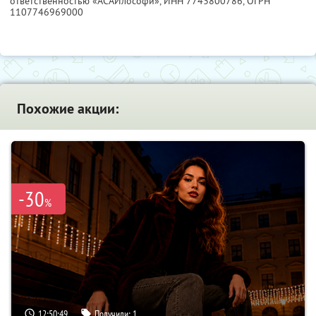
ответственностью «АСАИлософи»,
ИНН 7743800786
, ОГРН
1107746969000
Похожие акции:
-30
%
12:50:48
Получили:
1