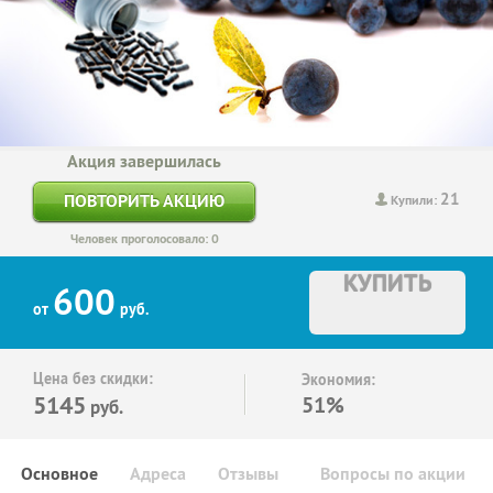
Акция завершилась
21
ПОВТОРИТЬ АКЦИЮ
Купили:
Человек проголосовало: 0
КУПИТЬ
600
от
руб.
Цена без скидки:
Экономия:
5145
51%
руб.
Основное
Адреса
Отзывы
Вопросы по акции