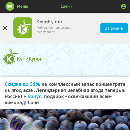
Меню
Сочи
КупиКупон
Мобильное приложение
Загрузить
ещё удобнее
Скидка до 51%
на комплексный запас концентрата
из ягод асаи. Легендарная целебная ягода теперь в
России! +
Бонус:
подарок - освежающий асаи-
лимонад! Сочи