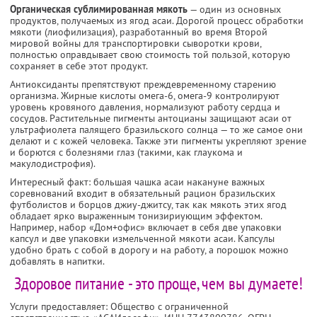
Органическая сублимированная мякоть
— один из основных
продуктов, получаемых из ягод асаи. Дорогой процесс обработки
мякоти (лиофилизация), разработанный во время Второй
мировой войны для транспортировки сыворотки крови,
полностью оправдывает свою стоимость той пользой, которую
сохраняет в себе этот продукт.
Антиоксиданты препятствуют преждевременному старению
организма. Жирные кислоты омега-6, омега-9 контролируют
уровень кровяного давления, нормализуют работу сердца и
сосудов. Растительные пигменты антоцианы защищают асаи от
ультрафиолета палящего бразильского солнца — то же самое они
делают и с кожей человека. Также эти пигменты укрепляют зрение
и борются с болезнями глаз (такими, как глаукома и
макулодистрофия).
Интересный факт: большая чашка асаи накануне важных
соревнований входит в обязательный рацион бразильских
футболистов и борцов джиу-джитсу, так как мякоть этих ягод
обладает ярко выраженным тонизириующим эффектом.
Например, набор «Дом+офис» включает в себя две упаковки
капсул и две упаковки измельченной мякоти асаи. Капсулы
удобно брать с собой в дорогу и на работу, а порошок можно
добавлять в напитки.
Здоровое питание - это проще, чем вы думаете!
Услуги предоставляет: Общество с ограниченной