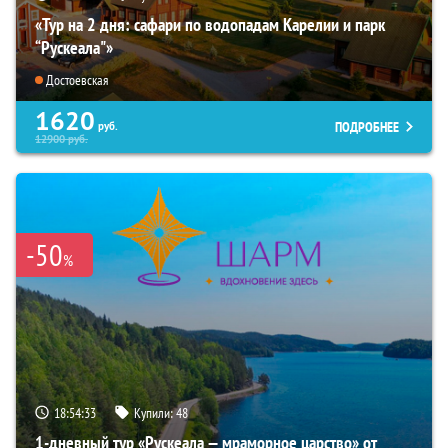
«Тур на 2 дня: сафари по водопадам Карелии и парк
“Рускеала"»
Достоевская
1620
ПОДРОБНЕЕ
руб.
12900
руб.
-50
%
18:54:32
Купили:
48
1-дневный тур «Рускеала — мраморное царство» от