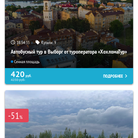
18:54:32
Купили:
9
Автобусный тур в Выборг от туроператора «ХохломаТур»
Сенная площадь
420
ПОДРОБНЕЕ
руб.
4230
руб.
-51
%