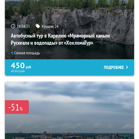
18:54:32
Купили:
24
Автобусный тур в Карелию «Мраморный каньон
Рускеала и водопады» от «ХохломаТур»
Сенная площадь
450
ПОДРОБНЕЕ
руб.
4550
руб.
-51
%