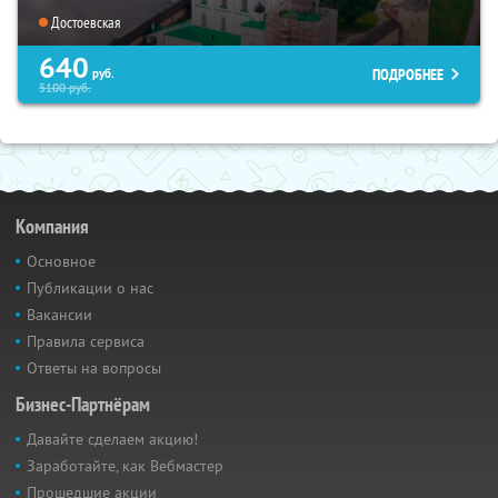
Достоевская
640
ПОДРОБНЕЕ
руб.
5100
руб.
Компания
Основное
Публикации о нас
Вакансии
Правила сервиса
Ответы на вопросы
Бизнес-Партнёрам
Давайте сделаем акцию!
Заработайте, как Вебмастер
Прошедшие акции