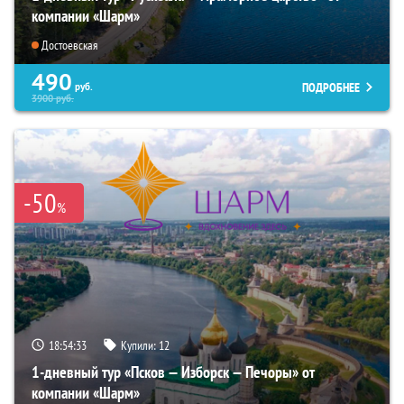
компании «Шарм»
Достоевская
490
ПОДРОБНЕЕ
руб.
3900
руб.
-50
%
18:54:32
Купили:
12
1-дневный тур «Псков — Изборск — Печоры» от
компании «Шарм»