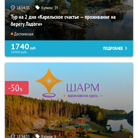
18:54:32
Купили:
39
Тур на 2 дня «Карельское счастье — проживание на
берегу Ладоги»
Достоевская
1740
ПОДРОБНЕЕ
руб.
13900
руб.
-50
%
18:54:32
Купили:
6