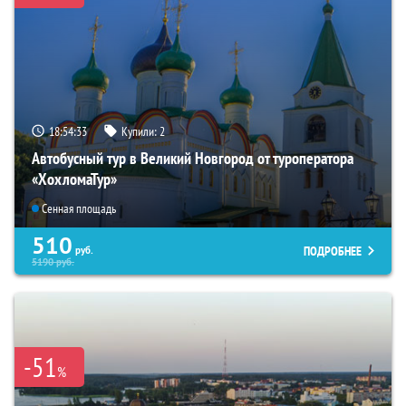
18:54:32
Купили:
2
Автобусный тур в Великий Новгород от туроператора
«ХохломаТур»
Сенная площадь
510
ПОДРОБНЕЕ
руб.
5190
руб.
-51
%