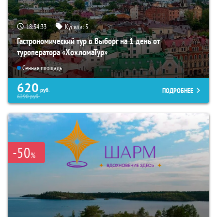
18:54:32
Купили:
5
Гастрономический тур в Выборг на 1 день от
туроператора «ХохломаТур»
Сенная площадь
620
ПОДРОБНЕЕ
руб.
6290
руб.
-50
%