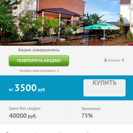
Акция завершилась
4
ПОВТОРИТЬ АКЦИЮ
Купили:
Человек проголосовало: 1
КУПИТЬ
3500
от
руб.
Цена без скидки:
Экономия:
40000
75%
руб.