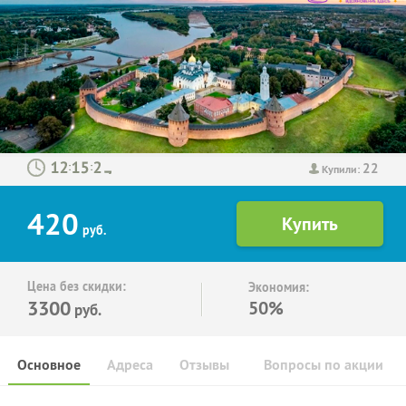
22
:
:
Купили:
420
руб.
Цена без скидки:
Экономия:
3300
50%
руб.
Основное
Адреса
Отзывы
Вопросы по акции