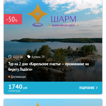
-50
%
15:15:25
Купили:
39
Тур на 2 дня «Карельское счастье — проживание на
берегу Ладоги»
Достоевская
1740
ПОДРОБНЕЕ
руб.
13900
руб.