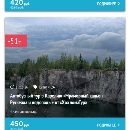
420
ПОДРОБНЕЕ
руб.
4230
руб.
-51
%
15:15:25
Купили:
24
Автобусный тур в Карелию «Мраморный каньон
Рускеала и водопады» от «ХохломаТур»
Сенная площадь
450
ПОДРОБНЕЕ
руб.
4550
руб.