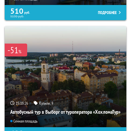
510
ПОДРОБНЕЕ
руб.
5190
руб.
-51
%
15:15:25
Купили:
9
Автобусный тур в Выборг от туроператора «ХохломаТур»
Сенная площадь