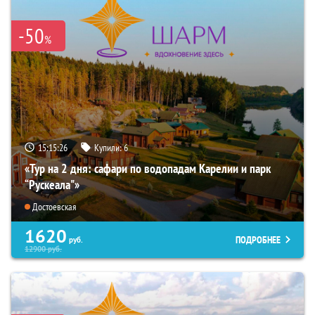
-50
%
15:15:25
Купили:
6
«Тур на 2 дня: сафари по водопадам Карелии и парк
“Рускеала"»
Достоевская
1620
ПОДРОБНЕЕ
руб.
12900
руб.