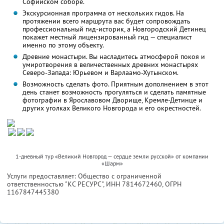
Софийском соборе.
Экскурсионная программа от нескольких гидов. На
протяжении всего маршрута вас будет сопровождать
профессиональный гид-историк, а Новгородский Детинец
покажет местный лицензированный гид — специалист
именно по этому объекту.
Древние монастыри. Вы насладитесь атмосферой покоя и
умиротворения в величественных древних монастырях
Северо-Запада: Юрьевом и Варлаамо-Хутынском.
Возможность сделать фото. Приятным дополнением в этот
день станет возможность прогуляться и сделать памятные
фотографии в Ярославовом Дворище, Кремле-Детинце и
других уголках Великого Новгорода и его окрестностей.
1-дневный тур «Великий Новгород — сердце земли русской» от компании
«Шарм»
Услуги предоставляет: Общество с ограниченной
ответственностью "КС РЕСУРС",
ИНН 7814672460
, ОГРН
1167847445380