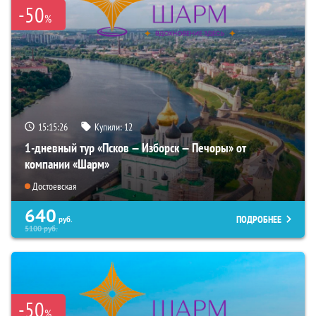
-50
%
15:15:25
Купили:
12
1-дневный тур «Псков — Изборск — Печоры» от
компании «Шарм»
Достоевская
640
ПОДРОБНЕЕ
руб.
5100
руб.
-50
%