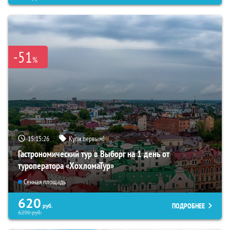
-51
%
15:15:25
Купи первым!
Гастрономический тур в Выборг на 1 день от
туроператора «ХохломаТур»
Сенная площадь
620
ПОДРОБНЕЕ
руб.
6290
руб.