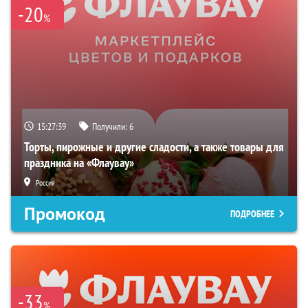
-20
%
15:27:38
Получили:
6
Торты, пирожные и другие сладости, а также товары для
праздника на «Флаувау»
Россия
Промокод
ПОДРОБНЕЕ
-33
%