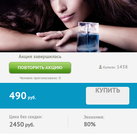
Акция завершилась
1438
ПОВТОРИТЬ АКЦИЮ
Купили:
Человек проголосовало: 0
КУПИТЬ
490
руб.
Цена без скидки:
Экономия:
2450
80%
руб.