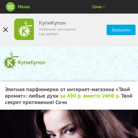
Меню
Сочи
КупиКупон
Мобильное приложение
Загрузить
ещё удобнее
Элитная парфюмерия от интернет-магазина «Твой
аромат»: любые духи
за 490 р. вместо
2450
р.
Твой
секрет притяжения! Сочи