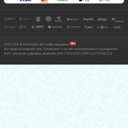
2010-2026 © КупиКупон. Все права защищены.
Все права на товарный знак "КупиКупон" и на сайт www.kupikupon.ru принадлежат
OOO «Агентство цифровых решений» ИНН 7705523387, ОГРН 1127747063212