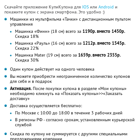
Скачайте приложение КупиКупона для
IOS
или
Android
и
покажите купон с экрана смартфона. Это удобно :)
Машинки из мультфильма «Тачки» с дистанционным пультом
управления
Машинка «Финн» (18 см) всего за
1190р. вместо 1450р.
Скидка 18%
Машинка «Рауль» (16 см) всего за
1212р. вместо 1545р.
Скидка 22%
Машинка Mater (19 см) всего за
1659р. вместо 2355р.
Скидка 30%
Один купон действует на одного человека
Вы можете приобрести неограниченное количество купонов
для себя и в подарок
Активация.
После покупки купона в разделе «Мои купоны»
необходимо кликнуть на «Показать купоны»>>«Заказать
доставку»
Доставка осуществляется бесплатно:
По Москве с 10:00 до 18:00 в течение 3 рабочих дней
В регионы РФ - согласно срокам, установленным курьерской
службой
Скидка по купону не суммируется с другими специальными
предложениями компании