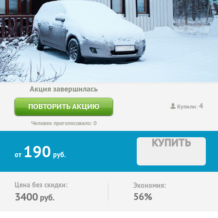
Акция завершилась
4
ПОВТОРИТЬ АКЦИЮ
Купили:
Человек проголосовало: 0
КУПИТЬ
190
от
руб.
Цена без скидки:
Экономия:
3400
56%
руб.