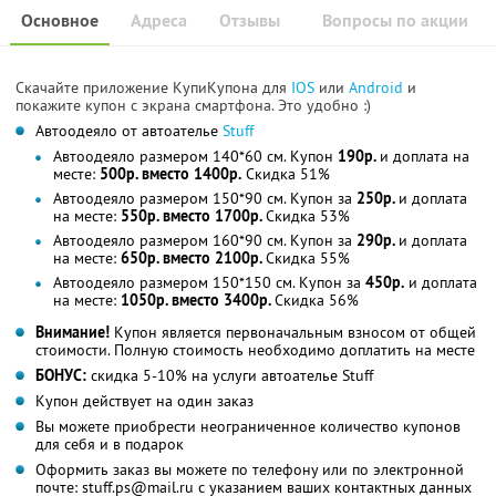
Основное
Адреса
Отзывы
Вопросы по акции
Скачайте приложение КупиКупона для
IOS
или
Android
и
покажите купон с экрана смартфона. Это удобно :)
Автоодеяло от автоателье
Stuff
Автоодеяло размером 140*60 см. Купон
190р.
и доплата на
месте:
500р. вместо 1400р.
Скидка 51%
Автоодеяло размером 150*90 см. Купон за
250р.
и доплата
на месте:
550р. вместо 1700р.
Скидка 53%
Автоодеяло размером 160*90 см. Купон за
290р.
и доплата
на месте:
650р. вместо 2100р.
Скидка 55%
Автоодеяло размером 150*150 см. Купон за
450р.
и доплата
на месте:
1050р. вместо 3400р.
Скидка 56%
Внимание!
Купон является первоначальным взносом от общей
стоимости. Полную стоимость необходимо доплатить на месте
БОНУС:
скидка 5-10% на услуги автоателье Stuff
Купон действует на один заказ
Вы можете приобрести неограниченное количество купонов
для себя и в подарок
Оформить заказ вы можете по телефону или по электронной
почте: stuff.ps@mail.ru с указанием ваших контактных данных