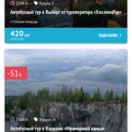
15:04:54
Купили:
9
Автобусный тур в Выборг от туроператора «ХохломаТур»
Сенная площадь
420
ПОДРОБНЕЕ
руб.
4230
руб.
-51
%
15:04:54
Купили:
24
Автобусный тур в Карелию «Мраморный каньон