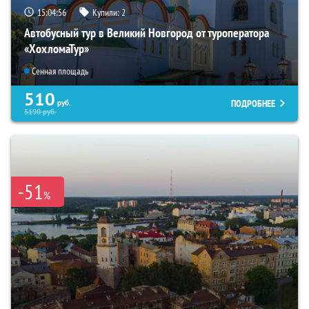
15:04:54
Купили:
2
Автобусный тур в Великий Новгород от туроператора
«ХохломаТур»
Сенная площадь
510
ПОДРОБНЕЕ
руб.
5190
руб.
-51
%