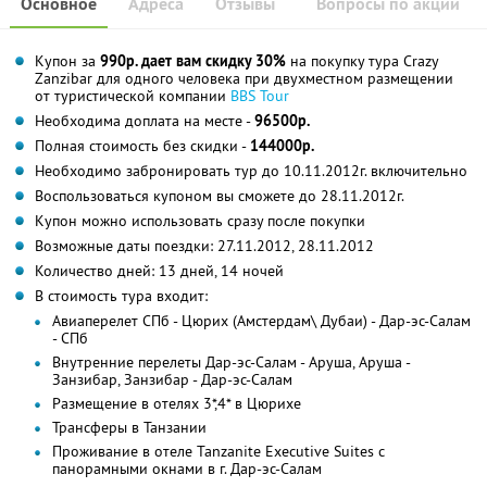
Основное
Адреса
Отзывы
Вопросы по акции
Купон за
990р. дает вам скидку 30%
на покупку тура Crazy
Zanzibar для одного человека при двухместном размещении
от туристической компании
BBS Tour
Необходима доплата на месте -
96500р.
Полная стоимость без скидки -
144000р.
Необходимо забронировать тур до 10.11.2012г. включительно
Воспользоваться купоном вы сможете до 28.11.2012г.
Купон можно использовать сразу после покупки
Возможные даты поездки: 27.11.2012, 28.11.2012
Количество дней: 13 дней, 14 ночей
В стоимость тура входит:
Авиаперелет СПб - Цюрих (Амстердам\ Дубаи) - Дар-эс-Салам
- СПб
Внутренние перелеты Дар-эс-Салам - Аруша, Аруша -
Занзибар, Занзибар - Дар-эс-Салам
Размещение в отелях 3*,4* в Цюрихе
Трансферы в Танзании
Проживание в отеле Tanzanite Executive Suites с
панорамными окнами в г. Дар-эс-Салам