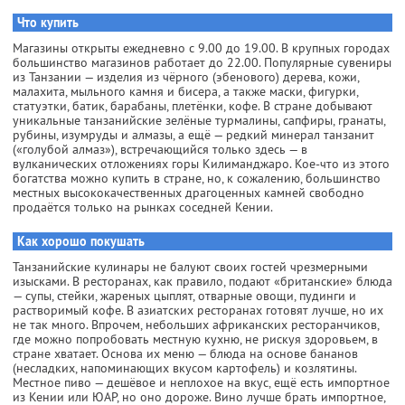
Что купить
Магазины открыты ежедневно с 9.00 до 19.00. В крупных городах
большинство магазинов работает до 22.00. Популярные сувениры
из Танзании — изделия из чёрного (эбенового) дерева, кожи,
малахита, мыльного камня и бисера, а также маски, фигурки,
статуэтки, батик, барабаны, плетёнки, кофе. В стране добывают
уникальные танзанийские зелёные турмалины, сапфиры, гранаты,
рубины, изумруды и алмазы, а ещё — редкий минерал танзанит
(«голубой алмаз»), встречающийся только здесь — в
вулканических отложениях горы Килиманджаро. Кое-что из этого
богатства можно купить в стране, но, к сожалению, большинство
местных высококачественных драгоценных камней свободно
продаётся только на рынках соседней Кении.
Как хорошо покушать
Танзанийские кулинары не балуют своих гостей чрезмерными
изысками. В ресторанах, как правило, подают «британские» блюда
— супы, стейки, жареных цыплят, отварные овощи, пудинги и
растворимый кофе. В азиатских ресторанах готовят лучше, но их
не так много. Впрочем, небольших африканских ресторанчиков,
где можно попробовать местную кухню, не рискуя здоровьем, в
стране хватает. Основа их меню — блюда на основе бананов
(несладких, напоминающих вкусом картофель) и козлятины.
Местное пиво — дешёвое и неплохое на вкус, ещё есть импортное
из Кении или ЮАР, но оно дороже. Вино лучше брать импортное,