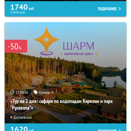
1740
ПОДРОБНЕЕ
руб.
13900
руб.
-50
%
15:04:54
Купили:
6
«Тур на 2 дня: сафари по водопадам Карелии и парк
“Рускеала"»
Достоевская
1620
ПОДРОБНЕЕ
руб.