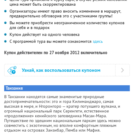
цена может быть скорректирована
Организаторы имеют право вносить изменение в маршрут,
предварительно обговорив это с участниками группы!
Вы можете приобрести неограниченное количество купонов
для себя и в подарок
Купон действует на одного человека
С программой тура вы можете ознакомится
здесь
Купон действителен по 27 ноября 2012 включительно
Узнай, как воспользоваться купоном
Танзания
В Танзании находятся самые знаменитые природные
достопримечательности: это и гора Килиманджаро, самая
высокая в мире, и Нгоронгоро — кратер потухшего вулкана, и
огромный национальный парк Серенгети, естественное
«продолжение» кенийского заповедника Масаи-Мара.
Путешествие по здешним национальным паркам здесь можно
совместить с экзотичным, но вполне комфортным пляжным
отдыхом на островах Занзибар, Пемба или Мафия.