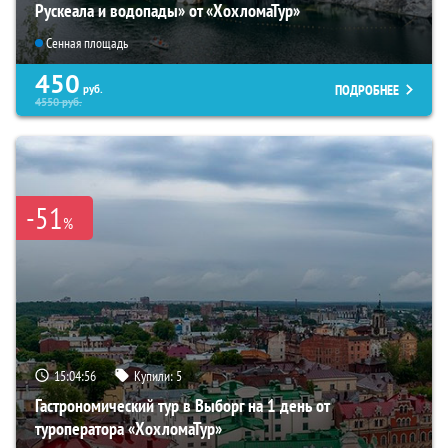
Рускеала и водопады» от «ХохломаТур»
Сенная площадь
450
ПОДРОБНЕЕ
руб.
4550
руб.
-51
%
15:04:54
Купили:
5
Гастрономический тур в Выборг на 1 день от
туроператора «ХохломаТур»