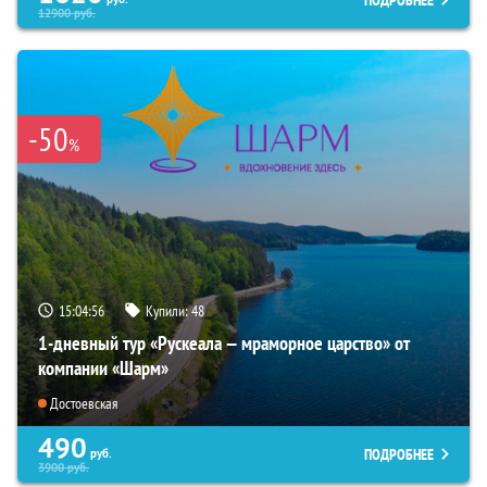
12900
руб.
-50
%
15:04:54
Купили:
48
1-дневный тур «Рускеала — мраморное царство» от
компании «Шарм»
Достоевская
490
ПОДРОБНЕЕ
руб.
3900
руб.