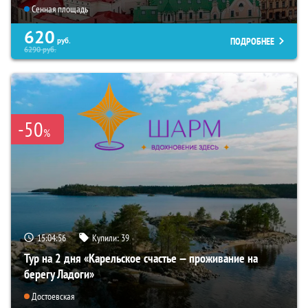
Сенная площадь
620
ПОДРОБНЕЕ
руб.
6290
руб.
-50
%
15:04:54
Купили:
39
Тур на 2 дня «Карельское счастье — проживание на
берегу Ладоги»
Достоевская