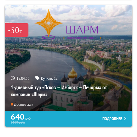
-50
%
15:04:54
Купили:
12
1-дневный тур «Псков — Изборск — Печоры» от
компании «Шарм»
Достоевская
640
ПОДРОБНЕЕ
руб.
5100
руб.