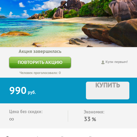
Акция завершилась
ПОВТОРИТЬ АКЦИЮ
Купи первым!
Человек проголосовало: 0
КУПИТЬ
990
руб.
Цена без скидки:
Экономия:
∞
33
%