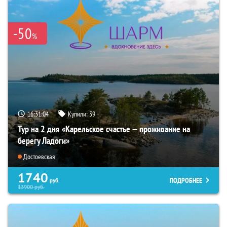
-50
%
16:31:03
Купили:
39
Тур на 2 дня «Карельское счастье — проживание на
берегу Ладоги»
Достоевская
1740
ПОДРОБНЕЕ
руб.
13900
руб.