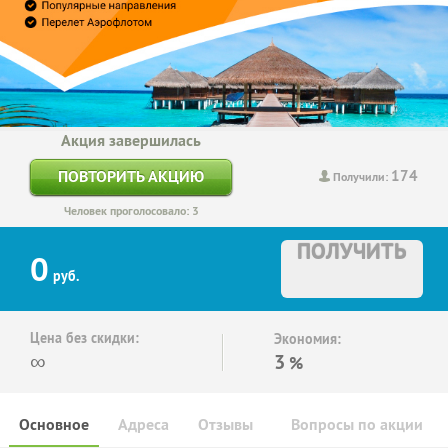
Акция завершилась
174
ПОВТОРИТЬ АКЦИЮ
Получили:
Человек проголосовало: 3
ПОЛУЧИТЬ
0
руб.
Цена без скидки:
Экономия:
∞
3
%
Основное
Адреса
Отзывы
Вопросы по акции