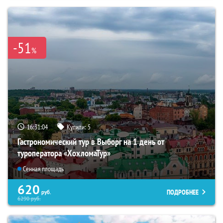
-51
%
16:31:03
Купили:
5
Гастрономический тур в Выборг на 1 день от
туроператора «ХохломаТур»
Сенная площадь
620
ПОДРОБНЕЕ
руб.
6290
руб.