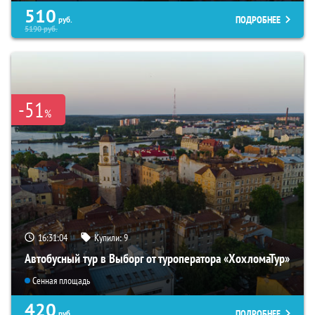
510
ПОДРОБНЕЕ
руб.
5190
руб.
-51
%
16:31:03
Купили:
9
Автобусный тур в Выборг от туроператора «ХохломаТур»
Сенная площадь
420
ПОДРОБНЕЕ
руб.