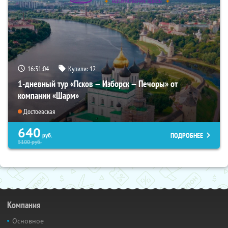
16:31:03
Купили:
12
1-дневный тур «Псков — Изборск — Печоры» от
компании «Шарм»
Достоевская
640
ПОДРОБНЕЕ
руб.
5100
руб.
Компания
Основное