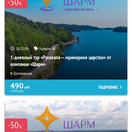
-50
%
16:31:03
Купили:
48
1-дневный тур «Рускеала — мраморное царство» от
компании «Шарм»
Достоевская
490
ПОДРОБНЕЕ
руб.
3900
руб.
-50
%