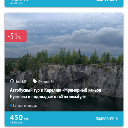
4230
руб.
-51
%
16:31:03
Купили:
24
Автобусный тур в Карелию «Мраморный каньон
Рускеала и водопады» от «ХохломаТур»
Сенная площадь
450
ПОДРОБНЕЕ
руб.
4550
руб.