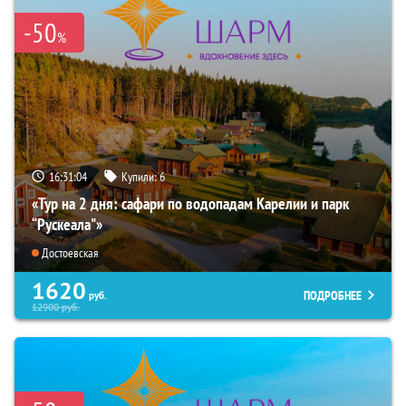
-50
%
16:31:03
Купили:
6
«Тур на 2 дня: сафари по водопадам Карелии и парк
“Рускеала"»
Достоевская
1620
ПОДРОБНЕЕ
руб.
12900
руб.