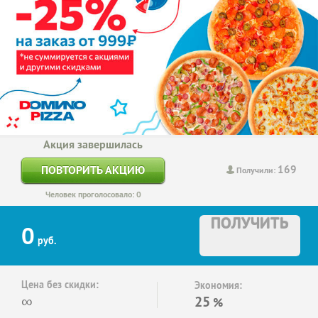
Акция завершилась
169
ПОВТОРИТЬ АКЦИЮ
Получили:
Человек проголосовало: 0
ПОЛУЧИТЬ
0
руб.
Цена без скидки:
Экономия:
∞
25
%