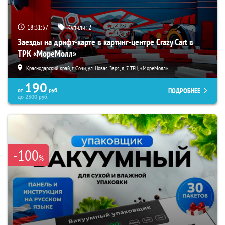
18:31:56
Купили:
2
Заезды на дрифт-карте в картинг-центре Crazy Cart в
ТРК «МореМолл»
Краснодарский край, г. Сочи, ул. Новая Заря, д. 7, ТРЦ «МореМолл»
190
ПОДРОБНЕЕ
от
руб.
до
2300
руб.
-100
%