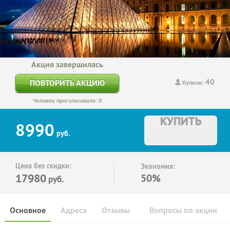
Акция завершилась
40
ПОВТОРИТЬ АКЦИЮ
Купили:
Человек проголосовало: 0
КУПИТЬ
8990
руб.
Цена без скидки:
Экономия:
17980
50%
руб.
Основное
Адреса
Отзывы
Вопросы по акции