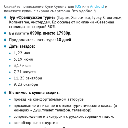
Скачайте приложение КупиКупона для
IOS
или
Android
и
покажите купон с экрана смартфона. Это удобно :)
Тур «Французское турне»
(Париж, Хельсинки, Турку, Стокгольм,
Копенгаген, Амстердам, Брюссель) от компании «Северная
столица» со скидкой 50%
Вы платите
8990р. вместо 17980р.
Продолжительность тура:
10 дней
Даты заездов:
1, 22 мая
5, 19 июня
3,17 июля
7, 21 августа
11, 25 сентября
9, 23 октября
В стоимость купона входит:
проезд на комфортабельном автобусе
проживание и питание в отелях туристического класса (в
номерах – душ, туалет, телефон, телевизор)
сопровождение и экскурсии с русскоговорящим гидом.
все обзорные экскурсии