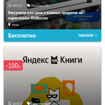
18:31:56
Получили:
174
Вакууматор для сухих и влажных продуктов на
маркетплейсе Wildberries
Россия
Бесплатно
ПОДРОБНЕЕ
-100
%
18:31:56
Получи первым!