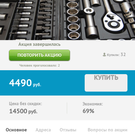
Акция завершилась
32
ПОВТОРИТЬ АКЦИЮ
Купили:
Человек проголосовало: 2
КУПИТЬ
4490
руб.
Цена без скидки:
Экономия:
14500
69%
руб.
Основное
Адреса
Отзывы
Вопросы по акции