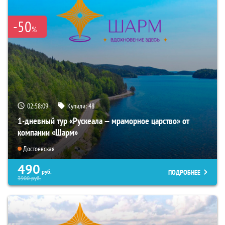
-50
%
02:58:08
Купили:
48
1-дневный тур «Рускеала — мраморное царство» от
компании «Шарм»
Достоевская
490
ПОДРОБНЕЕ
руб.
3900
руб.