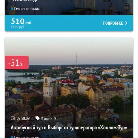
Сенная площадь
510
ПОДРОБНЕЕ
руб.
5190
руб.
-51
%
02:58:08
Купили:
9
Автобусный тур в Выборг от туроператора «ХохломаТур»
Сенная площадь