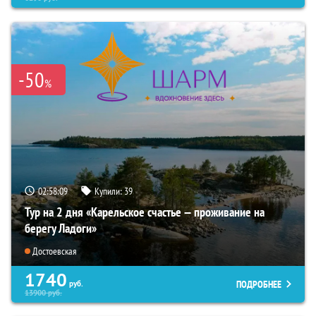
-50
%
02:58:08
Купили:
39
Тур на 2 дня «Карельское счастье — проживание на
берегу Ладоги»
Достоевская
1740
ПОДРОБНЕЕ
руб.
13900
руб.