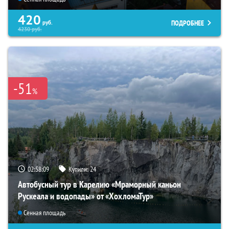
420
ПОДРОБНЕЕ
руб.
4230
руб.
-51
%
02:58:08
Купили:
24
Автобусный тур в Карелию «Мраморный каньон
Рускеала и водопады» от «ХохломаТур»
Сенная площадь