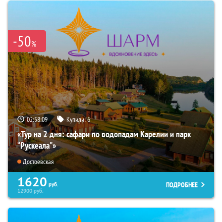
-50
%
02:58:08
Купили:
6
«Тур на 2 дня: сафари по водопадам Карелии и парк
“Рускеала"»
Достоевская
1620
ПОДРОБНЕЕ
руб.
12900
руб.