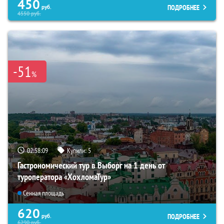
450
ПОДРОБНЕЕ
руб.
4550
руб.
-51
%
02:58:08
Купили:
5
Гастрономический тур в Выборг на 1 день от
туроператора «ХохломаТур»
Сенная площадь
620
ПОДРОБНЕЕ
руб.
6290
руб.