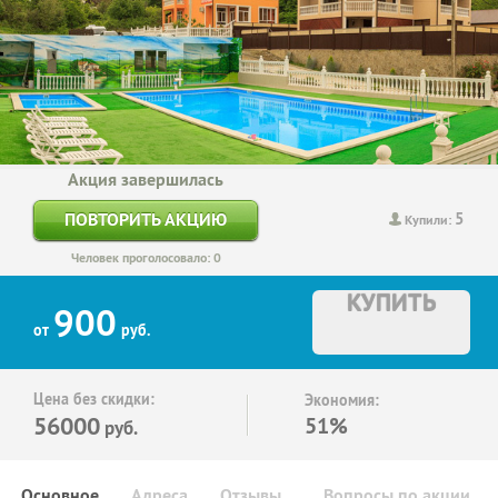
Акция завершилась
5
ПОВТОРИТЬ АКЦИЮ
Купили:
Человек проголосовало: 0
КУПИТЬ
900
от
руб.
Цена без скидки:
Экономия:
56000
51%
руб.
Основное
Адреса
Отзывы
Вопросы по акции