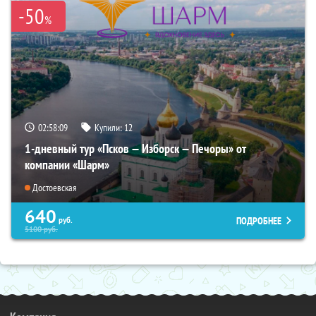
-50
%
02:58:08
Купили:
12
1-дневный тур «Псков — Изборск — Печоры» от
компании «Шарм»
Достоевская
640
ПОДРОБНЕЕ
руб.
5100
руб.