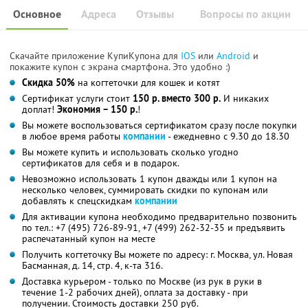
Основное
Адреса
Отзывы
Вопросы по акции
Скачайте приложение КупиКупона для
IOS
или
Android
и
покажите купон с экрана смартфона. Это удобно :)
Скидка 50%
на когтеточки для кошек и котят
Сертификат услуги стоит
150 р. вместо 300 р.
И никаких
доплат!
Экономия – 150 р.
!
Вы можете воспользоваться сертификатом сразу после покупки
в любое время работы
компании
- ежедневно с 9.30 до 18.30
Вы можете купить и использовать сколько угодно
сертификатов для себя и в подарок.
Невозможно использовать 1 купон дважды или 1 купон на
несколько человек, суммировать скидки по купонам или
добавлять к спецскидкам
компании
Для активации купона необходимо предварительно позвонить
по тел.: +7 (495) 726-89-91, +7 (499) 262-32-35 и предъявить
распечатанный купон на месте
Получить когтеточку Вы можете по адресу: г. Москва, ул. Новая
Басманная, д. 14, стр. 4, к-та 316.
Доставка курьером - только по Москве (из рук в руки в
течение 1-2 рабочих дней), оплата за доставку - при
получении. Стоимость доставки 250 руб.