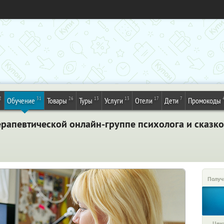
2
31
26
13
13
17
7
Обучение
Товары
Туры
Услуги
Отели
Дети
Промокоды
ерапевтической онлайн-группе психолога и сказк
Получ
Цена