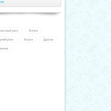
.me
ностный рост
Услуги
учиКупон
Услуги
Другое
чение