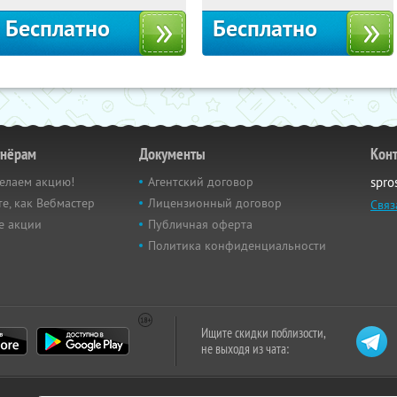
Бесплатно
Бесплатно
тнёрам
Документы
Кон
елаем акцию!
Агентский договор
spro
е, как Вебмастер
Лицензионный договор
Связ
е акции
Публичная оферта
Политика конфиденциальности
Ищите скидки поблизости,
не выходя из чата: