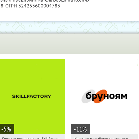
38
, ОГРН 324253600004783
-5
%
-11
%
Курсы от онлайн-школы Skillfactory
Курсы по разработке, маркетингу,