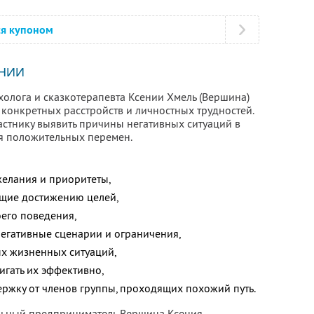
ся купоном
НИИ
холога и сказкотерапевта Ксении Хмель (Вершина)
 конкретных расстройств и личностных трудностей.
астнику выявить причины негативных ситуаций в
ля положительных перемен.
желания и приоритеты,
ющие достижению целей,
оего поведения,
 негативные сценарии и ограничения,
ых жизненных ситуаций,
тигать их эффективно,
ржку от членов группы, проходящих похожий путь.
альный предприниматель Вершина Ксения