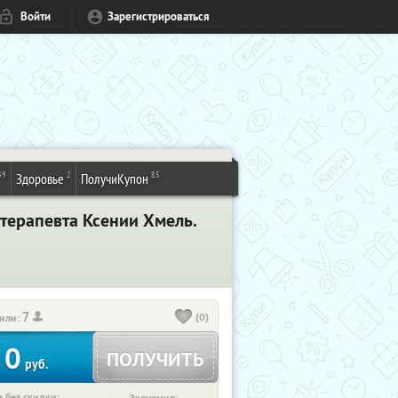
Войти
Зарегистрироваться
49
2
85
Здоровье
ПолучиКупон
отерапевта Ксении Хмель.
7
(0)
или:
0
ПОЛУЧИТЬ
руб.
 без скидки: