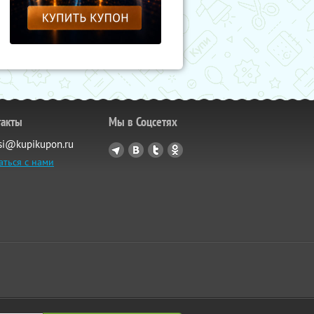
такты
Мы в Соцсетях
si@kupikupon.ru
аться с нами