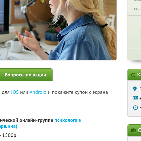
∞
Вопросы по акции
К
а для
IOS
или
Android
и покажите купон с экрана
тической онлайн-группе
психолога и
ершина)
О
о 1500р.