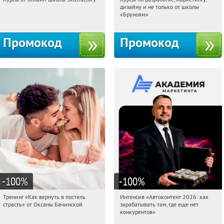
00:29:58
Получи первым!
00:29:58
Получи первым!
дизайну и не только от школы
Россия
Россия
«Бруноям»
Промокод
Промокод
-100
%
-100
%
Тренинг «Как вернуть в постель
Интенсив «Автоконтент 2026: как
00:29:58
Получили:
16
00:29:58
Получили:
4
страсть» от Оксаны Бачинской
зарабатывать там, где еще нет
Россия
Россия
конкурентов»