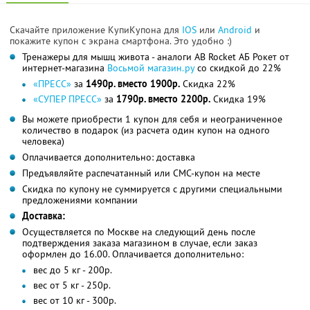
Скачайте приложение КупиКупона для
IOS
или
Android
и
покажите купон с экрана смартфона. Это удобно :)
Тренажеры для мышц живота - аналоги AB Rocket АБ Рокет от
интернет-магазина
Восьмой магазин.ру
со скидкой до 22%
«ПРЕСС»
за
1490р. вместо 1900р.
Скидка 22%
«СУПЕР ПРЕСС»
за
1790р. вместо 2200р.
Скидка 19%
Вы можете приобрести 1 купон для себя и неограниченное
количество в подарок (из расчета один купон на одного
человека)
Оплачивается дополнительно: доставка
Предъявляйте распечатанный или СМС-купон на месте
Скидка по купону не суммируется с другими специальными
предложениями компании
Доставка:
Осуществляется по Москве на следующий день после
подтверждения заказа магазином в случае, если заказ
оформлен до 16.00. Оплачивается дополнительно:
вес до 5 кг - 200р.
вес от 5 кг - 250р.
вес от 10 кг - 300р.