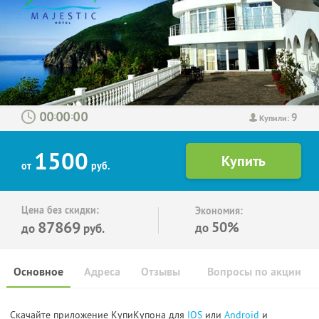
9
:
:
Купили:
1500
от
руб.
Цена без скидки:
Экономия:
87869
50%
до
до
руб.
Основное
Адреса
Отзывы
Вопросы по акции
Скачайте приложение КупиКупона для
IOS
или
Android
и