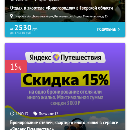
Отдых в экоотеле «Киногородок» в Тверской области
Тверская обл., Бологовский р-н, Выползовское с/п, дер. Михайловское, д. 15
2530
ПОДРОБНЕЕ
от
руб.
до
173110
руб.
-15
%
18:00:42
Получили:
12
Бронирование отелей, квартир и иного жилья в сервисе
«Яндекс Путешествия»