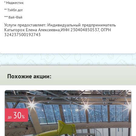
* Маджестик
** Тэйбл дот
*** Вай-Фай
Услуги предоставляет: Индивидуальный предприниматель
Катыгорох Елена Алексеевна,
ИНН 230404850537
, ОГРН
324237500192743
Похожие акции:
30
%
до