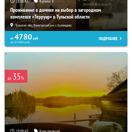
18:00:42
Купили:
8
Проживание в домике на выбор в загородном
комплексе «Терруар» в Тульской области
Тульская обл., Ясногорский р-н, с. Кузмищево
4780
ПОДРОБНЕЕ
от
руб.
до
57400
руб.
35
%
до
18:00:42
Купи первым!