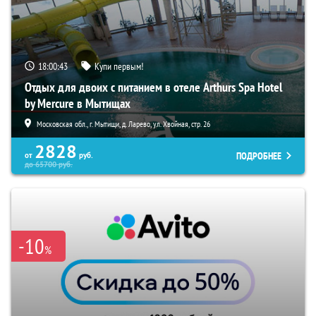
18:00:42
Купи первым!
Отдых для двоих с питанием в отеле Arthurs Spa Hotel
by Mercure в Мытищах
Московская обл., г. Мытищи, д. Ларево, ул. Хвойная, стр. 26
2828
ПОДРОБНЕЕ
от
руб.
до
65700
руб.
-10
%