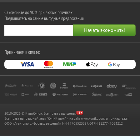
Сэкономьте до 90% при любых покупках
Подпишитесь на самые выгодные предложения
Принимаем к оплате:
2010-2026 © КупиКупон. Все права защищены.
Все права на товарный знак "КупиКупон" и на сайт www.kupikupon.ru принадлежат
OOO «Агентство цифровых решений» ИНН 7705523387, ОГРН 1127747063212