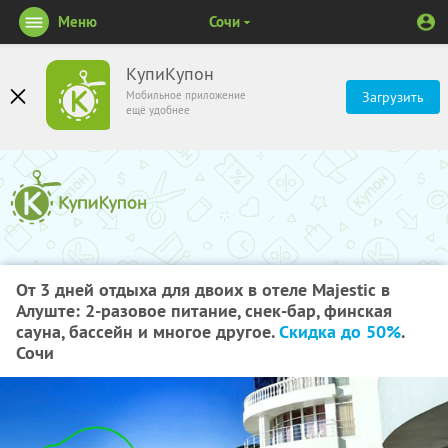
Меню
Сочи
КупиКупон
Мобильное приложение
Загрузить
ещё удобнее
От 3 дней отдыха для двоих в отеле Majestic в
Алуште: 2-разовое питание, снек-бар, финская
сауна, бассейн и многое другое.
Скидка до 50%
.
Сочи