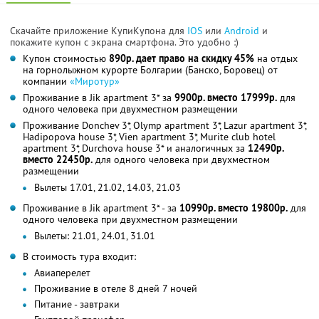
Скачайте приложение КупиКупона для
IOS
или
Android
и
покажите купон с экрана смартфона. Это удобно :)
Купон стоимостью
890р. дает право на скидку 45%
на отдых
на горнолыжном курорте Болгарии (Банско, Боровец) от
компании
«Миротур»
Проживание в Jik apartment 3* за
9900р. вместо 17999р.
для
одного человека при двухместном размещении
Проживание Donchev 3*, Olymp apartment 3*, Lazur apartment 3*,
Hadipopova house 3*, Vien apartment 3*, Murite club hotel
apartment 3*, Durchova house 3* и аналогичных за
12490р.
вместо 22450р.
для одного человека при двухместном
размещении
Вылеты 17.01, 21.02, 14.03, 21.03
Проживание в Jik apartment 3* - за
10990р. вместо 19800р.
для
одного человека при двухместном размещении
Вылеты: 21.01, 24.01, 31.01
В стоимость тура входит:
Авиаперелет
Проживание в отеле 8 дней 7 ночей
Питание - завтраки