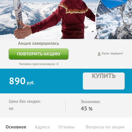
Акция завершилась
ПОВТОРИТЬ АКЦИЮ
Купи первым!
Человек проголосовало: 0
КУПИТЬ
890
руб.
Цена без скидки:
Экономия:
∞
45
%
Основное
Адреса
Отзывы
Вопросы по акции