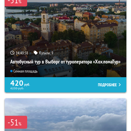
%
14:43:57
Купили:
9
Автобусный тур в Выборг от туроператора «ХохломаТур»
Сенная площадь
420
ПОДРОБНЕЕ
руб.
4230
руб.
-51
%