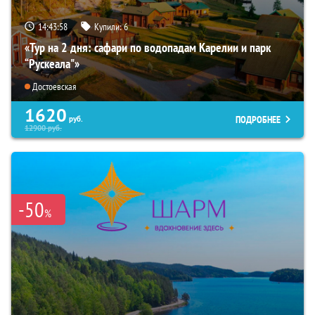
14:43:57
Купили:
6
«Тур на 2 дня: сафари по водопадам Карелии и парк
“Рускеала"»
Достоевская
1620
ПОДРОБНЕЕ
руб.
12900
руб.
-50
%