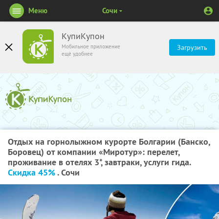
Меню
Сочи
КупиКупон
Мобильное приложение
Загрузить
ещё удобнее
Отдых на горнолыжном курорте Болгарии (Банско,
Боровец) от компании «Миротур»: перелет,
проживание в отелях 3*, завтраки, услуги гида.
Скидка 45%
. Сочи