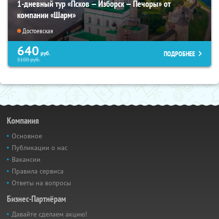
1-дневный тур «Псков — Изборск — Печоры» от
компании «Шарм»
Достоевская
640
ПОДРОБНЕЕ
руб.
5100
руб.
Компания
Основное
Публикации о нас
Вакансии
Правила сервиса
Ответы на вопросы
Бизнес-Партнёрам
Давайте сделаем акцию!