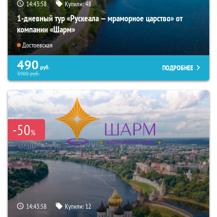
14:43:57
Купили:
48
1-дневный тур «Рускеала — мраморное царство» от
компании «Шарм»
Достоевская
490
ПОДРОБНЕЕ
руб.
3900
руб.
-50
%
14:43:57
Купили:
12