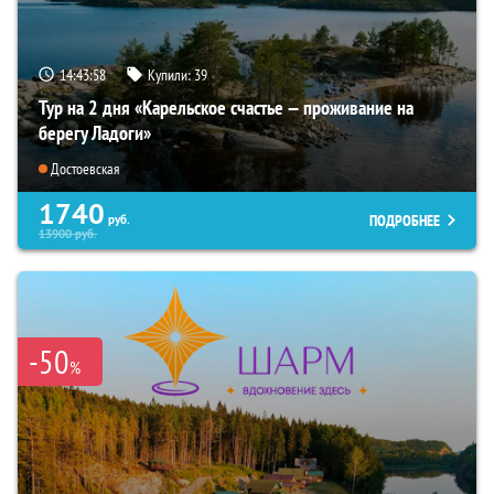
14:43:57
Купили:
39
Тур на 2 дня «Карельское счастье — проживание на
берегу Ладоги»
Достоевская
1740
ПОДРОБНЕЕ
руб.
13900
руб.
-50
%