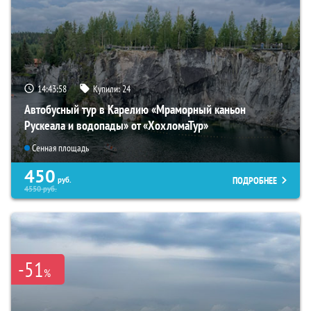
14:43:57
Купили:
24
Автобусный тур в Карелию «Мраморный каньон
Рускеала и водопады» от «ХохломаТур»
Сенная площадь
450
ПОДРОБНЕЕ
руб.
4550
руб.
-51
%