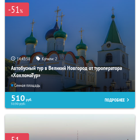
-51
%
14:43:57
Купили:
2
Автобусный тур в Великий Новгород от туроператора
«ХохломаТур»
Сенная площадь
510
ПОДРОБНЕЕ
руб.
5190
руб.
-51