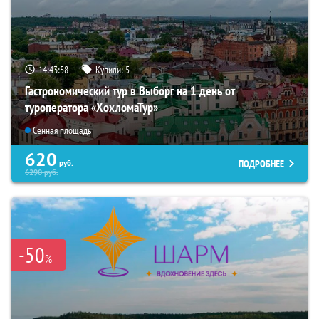
14:43:57
Купили:
5
Гастрономический тур в Выборг на 1 день от
туроператора «ХохломаТур»
Сенная площадь
620
ПОДРОБНЕЕ
руб.
6290
руб.
-50
%