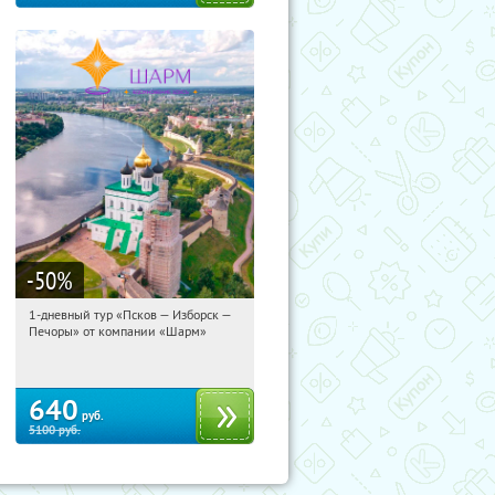
-50
%
1-дневный тур «Псков — Изборск —
10:41:26
Купили:
12
Печоры» от компании «Шарм»
Достоевская
640
руб.
5100
руб.