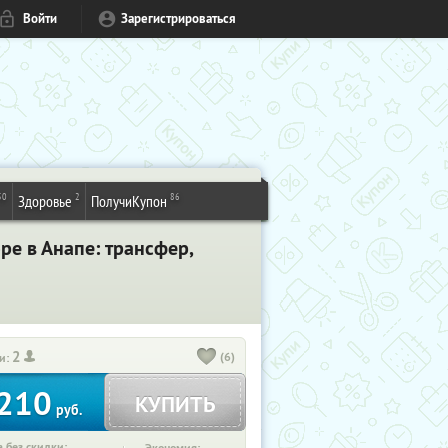
Войти
Зарегистрироваться
50
2
86
Здоровье
ПолучиКупон
ре в Анапе: трансфер,
2
(6)
и:
210
КУПИТЬ
руб.
 без скидки: