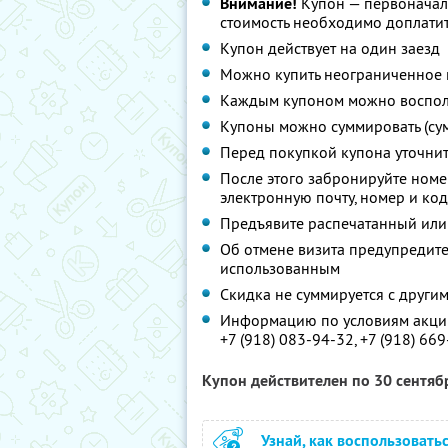
Внимание!
Купон — первоначал
стоимость необходимо доплатит
Купон действует на один заезд
Можно купить неограниченное 
Каждым купоном можно восполь
Купоны можно суммировать (су
Перед покупкой купона уточни
После этого забронируйте ном
электронную почту, номер и ко
Предъявите распечатанный или
Об отмене визита предупредите 
использованным
Скидка не суммируется с друг
Информацию по условиям акции
+7 (918) 083-94-32,
+7 (918) 669
Купон действителен по 30 сентя
Узнай, как воспользовать