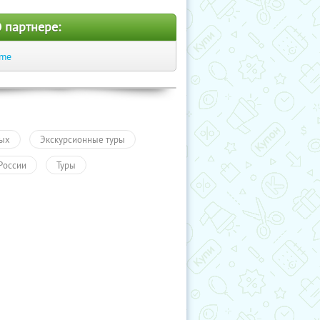
 партнере:
.me
ых
Экскурсионные туры
России
Туры