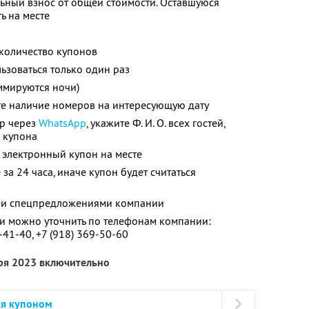
ьный взнос от общей стоимости. Оставшуюся
ь на месте
количество купонов
зоваться только один раз
ммируются ночи)
те наличие номеров на интересующую дату
ер через
WhatsApp
, укажите
Ф. И. О.
всех гостей,
д купона
 электронный купон на месте
за 24 часа, иначе купон будет считаться
ими спецпредложениями компании
 можно уточнить по телефонам компании:
-41-40,
+7 (918) 369-50-60
бря 2023 включительно
ся купоном