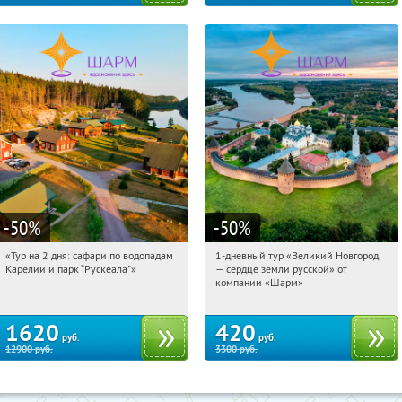
-50
%
-50
%
«Тур на 2 дня: сафари по водопадам
1-дневный тур «Великий Новгород
10:41:26
Купили:
6
10:41:26
Купили:
22
Карелии и парк “Рускеала"»
— сердце земли русской» от
Достоевская
Достоевская
компании «Шарм»
1620
420
руб.
руб.
12900
руб.
3300
руб.