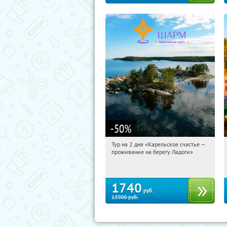
-50
%
Тур на 2 дня «Карельское счастье —
10:41:26
Купили:
39
проживание на берегу Ладоги»
Достоевская
1740
руб.
13900
руб.