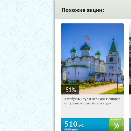
Похожие акции:
-51
%
Автобусный тур в Великий Новгород
10:41:26
Купили:
2
от туроператора «ХохломаТур»
Сенная площадь
510
руб.
5190
руб.