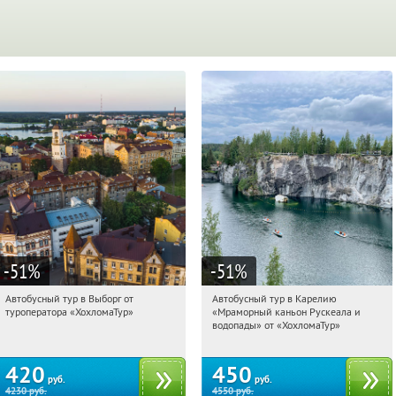
-51
%
-51
%
Автобусный тур в Выборг от
Автобусный тур в Карелию
10:41:26
Купили:
9
10:41:26
Купили:
24
туроператора «ХохломаТур»
«Мраморный каньон Рускеала и
Сенная площадь
Сенная площадь
водопады» от «ХохломаТур»
420
450
руб.
руб.
4230
руб.
4550
руб.