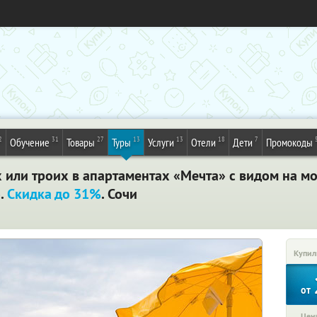
2
31
27
13
13
18
7
Обучение
Товары
Туры
Услуги
Отели
Дети
Промокоды
х или троих в апартаментах «Мечта» с видом на мо
о.
Скидка до 31%
. Сочи
Купил
от
Цена