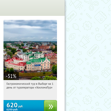
-51
%
Гастрономический тур в Выборг на 1
10:41:26
Купили:
5
день от туроператора «ХохломаТур»
Сенная площадь
620
руб.
6290
руб.