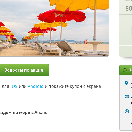
8
Вопросы по акции
К
а для
IOS
или
Android
и покажите купон с экрана
видом на море в Анапе