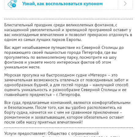
Узнай, как воспользоваться купоном
Блистательный праздник среди великолепных фонтанов, с
насыщенной увеселительной и зрелищной программой оставит у
вас неизгладимые впечатления и позволит прекрасно отдохнуть в
одном из самых лучших парков Европы.
Вас ждет незабываемое путешествие из Северной Столицы до
поражающего своей пышностью города Петергофа, где вы
прогуляетесь по великолепному парку, посмотрите на шоу
фонтанов и узнаете много интересных фактов об этом
уникальном месте.
Морская прогулка на быстроходном судне «Метеор» – это
замечательная возможность отвлечься от повседневных забот и
однообразных будней, а для гостей города – наилучший способ
оценить уникальность и разнообразие Северной Столицы и ее
главнейшего предместья – г. Петергофа.
Все суда, предлагаемые компанией, являются комфортабельными
и безопасными. После того, как вы удобно расположитесь на
борту судна, начнется ни с чем не сравнимое приключение –
романтичное и захватывающее, которое обязательно оставит
после себя массу приятных впечатлений!
Услуги предоставляет: Общество с ограниченной