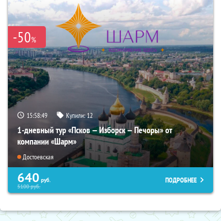
-50
%
15:58:48
Купили:
12
1-дневный тур «Псков — Изборск — Печоры» от
компании «Шарм»
Достоевская
640
ПОДРОБНЕЕ
руб.
5100
руб.