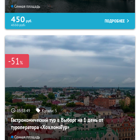
Сенная площадь
450
ПОДРОБНЕЕ
руб.
4550
руб.
-51
%
15:58:48
Купили:
5
Гастрономический тур в Выборг на 1 день от
туроператора «ХохломаТур»
Сенная площадь