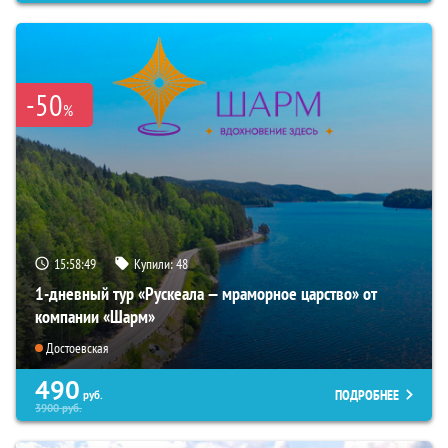
-50
%
15:58:48
Купили:
48
1-дневный тур «Рускеала — мраморное царство» от
компании «Шарм»
Достоевская
490
ПОДРОБНЕЕ
руб.
3900
руб.