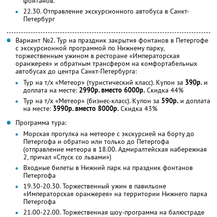
фонтанов.
22.30. Отправление экскурсионного автобуса в Санкт-
Петербург
Вариант №2. Тур на праздник закрытия фонтанов в Петергофе
с экскурсионной программой по Нижнему парку,
торжественным ужином в ресторане «Императорская
оранжерея» и обратным трансфером на комфортабельных
автобусах до центра Санкт-Петербурга:
Тур на т/х «Метеор» (туристический класс). Купон за
390р.
и
доплата на месте:
2990р. вместо 6000р.
Скидка 44%
Тур на т/х «Метеор» (бизнес-класс). Купон за
590р.
и доплата
на месте:
3990р. вместо 8000р.
Скидка 43%
Программа тура:
Морская прогулка на метеоре с экскурсией на борту до
Петергофа и обратно или только до Петергофа
(отправление метеора в 18.00. Адмиралтейская набережная
2, причал «Спуск со львами»)
Входные билеты в Нижний парк на праздник фонтанов
Петергофа
19.30-20.30. Торжественный ужин в павильоне
«Императорская оранжерея» на территории Нижнего парка
Петергофа
21.00-22.00. Торжественная шоу-программа на балюстраде