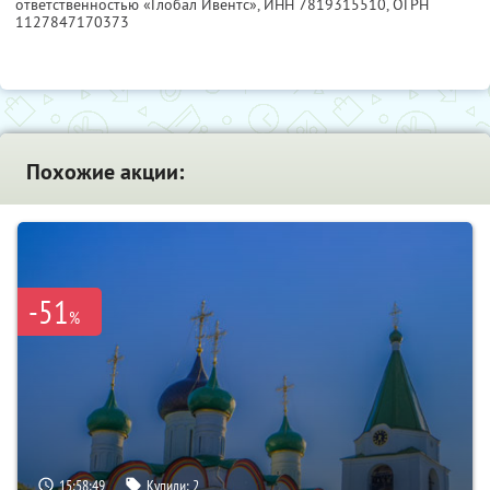
ответственностью «Глобал Ивентс»,
ИНН 7819315510
, ОГРН
1127847170373
Похожие акции:
-51
%
15:58:48
Купили:
2