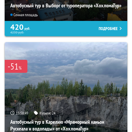
Автобусный тур в Выборг от туроператора «ХохломаТур»
Сенная площадь
420
ПОДРОБНЕЕ
руб.
4230
руб.
-51
%
15:58:48
Купили:
24
Автобусный тур в Карелию «Мраморный каньон
Рускеала и водопады» от «ХохломаТур»