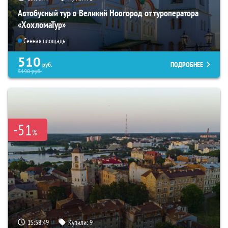
Автобусный тур в Великий Новгород от туроператора
«ХохломаТур»
Сенная площадь
510
ПОДРОБНЕЕ
руб.
5190
руб.
-51
%
15:58:48
Купили:
9