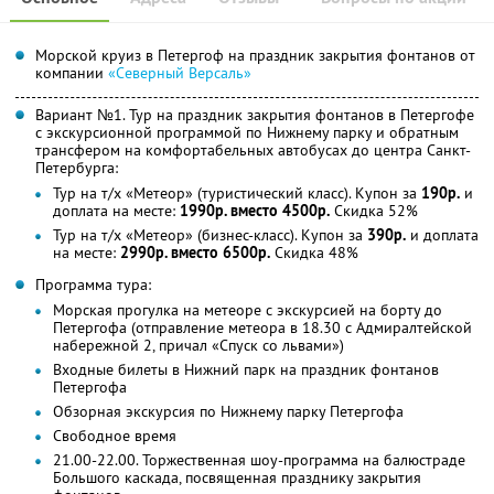
Морской круиз в Петергоф на праздник закрытия фонтанов от
компании
«Северный Версаль»
Вариант №1. Тур на праздник закрытия фонтанов в Петергофе
с экскурсионной программой по Нижнему парку и обратным
трансфером на комфортабельных автобусах до центра Санкт-
Петербурга:
Тур на т/х «Метеор» (туристический класс). Купон за
190р.
и
доплата на месте:
1990р. вместо 4500р.
Скидка 52%
Тур на т/х «Метеор» (бизнес-класс). Купон за
390р.
и доплата
на месте:
2990р. вместо 6500р.
Скидка 48%
Программа тура:
Морская прогулка на метеоре с экскурсией на борту до
Петергофа (отправление метеора в 18.30 с Адмиралтейской
набережной 2, причал «Спуск со львами»)
Входные билеты в Нижний парк на праздник фонтанов
Петергофа
Обзорная экскурсия по Нижнему парку Петергофа
Свободное время
21.00-22.00. Торжественная шоу-программа на балюстраде
Большого каскада, посвященная празднику закрытия