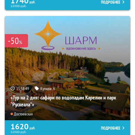
1740
ПОДРОБНЕЕ
руб.
13900
руб.
-50
%
15:58:48
Купили:
6
«Тур на 2 дня: сафари по водопадам Карелии и парк
“Рускеала"»
Достоевская
1620
ПОДРОБНЕЕ
руб.
12900
руб.