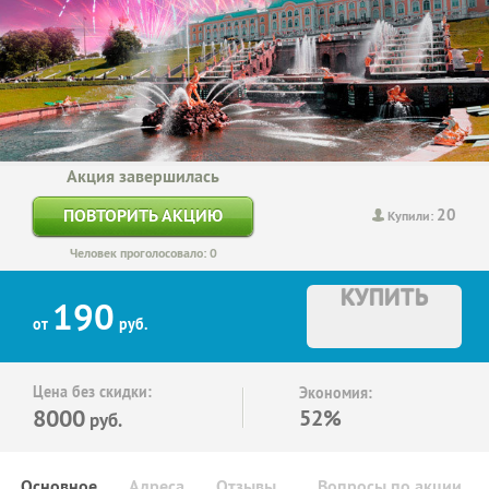
Акция завершилась
20
ПОВТОРИТЬ АКЦИЮ
Купили:
Человек проголосовало: 0
КУПИТЬ
190
от
руб.
Цена без скидки:
Экономия:
8000
52%
руб.
Основное
Адреса
Отзывы
Вопросы по акции