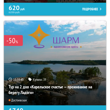
620
ПОДРОБНЕЕ
руб.
6290
руб.
-50
%
15:58:48
Купили:
39
Тур на 2 дня «Карельское счастье — проживание на
берегу Ладоги»
Достоевская