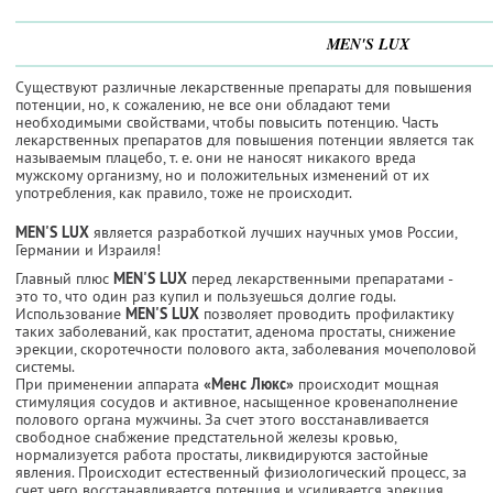
MEN'S LUX
Существуют различные лекарственные препараты для повышения
потенции, но, к сожалению, не все они обладают теми
необходимыми свойствами, чтобы повысить потенцию. Часть
лекарственных препаратов для повышения потенции является так
называемым плацебо, т. е. они не наносят никакого вреда
мужскому организму, но и положительных изменений от их
употребления, как правило, тоже не происходит.
MEN'S LUX
является разработкой лучших научных умов России,
Германии и Израиля!
Главный плюс
MEN'S LUX
перед лекарственными препаратами -
это то, что один раз купил и пользуешься долгие годы.
Использование
MEN'S LUX
позволяет проводить профилактику
таких заболеваний, как простатит, аденома простаты, снижение
эрекции, скоротечности полового акта, заболевания мочеполовой
системы.
При применении аппарата
«Менс Люкс»
происходит мощная
стимуляция сосудов и активное, насыщенное кровенаполнение
полового органа мужчины. За счет этого восстанавливается
свободное снабжение предстательной железы кровью,
нормализуется работа простаты, ликвидируются застойные
явления. Происходит естественный физиологический процесс, за
счет чего восстанавливается потенция и усиливается эрекция.