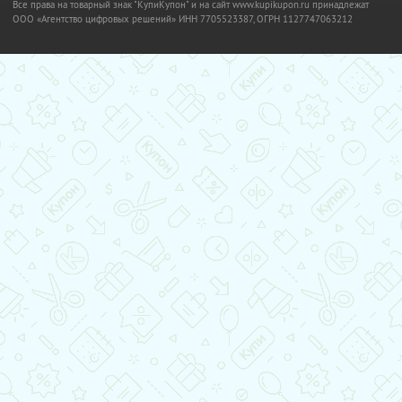
Все права на товарный знак "КупиКупон" и на сайт www.kupikupon.ru принадлежат
OOO «Агентство цифровых решений» ИНН 7705523387, ОГРН 1127747063212