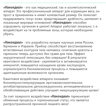
«Наноидеал»
- это как медицинский, так и косметологический
аппарат. Это профессиональный аппарат для коррекции веса, он
прост в применении и имеет компактный размер. Он помогает
поддерживать тонус кожи, предотвращает дряблость, целлюлит и
локальные жировые отложения!
«Наноидеал»
способен
оздоровить организм в целом! Аппарат работает локально, т. е.
воздействует на те проблемные зоны, которые необходимо
убрать.
«Наноидеал»
- это разработка лучших научных умов России,
Германии и Израиля. Прибор способствует восстановлению
естественных контуров тела человека: сочетание красоты и
гармонии теперь доступно без травм для тела. Эффект
хирургической липосакции, без операции! В результате
квантового воздействия - укрепляется и активизируется
иммунитет, повышается насыщение крови кислородом,
нормализуются биохимические процессы и повышаются
адаптационные возможности организма.
Квантовое воздействие аппарата оказывает
биоиммуностимулирующие, противовоспалительное,
антибактериальное, детоксикационное, антиишемическое и
обезболивающие действия, улучшает микроциркуляцию крови!
За счет лазерного воздействия
«Наноидеал»
гармонизует
обменные процессы и гормональный статус, что является
распространенной причиной лишнего веса!