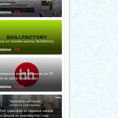
дюсон»
сплатно
-5%
сы от онлайн-школы Skillfactory
сплатно
-5%
змещение вашей вакансии на 30
й на сайте HeadHunter
сплатно
-100%
ой трансфер от сервиса заказа
нсферов из аэропортов i'way