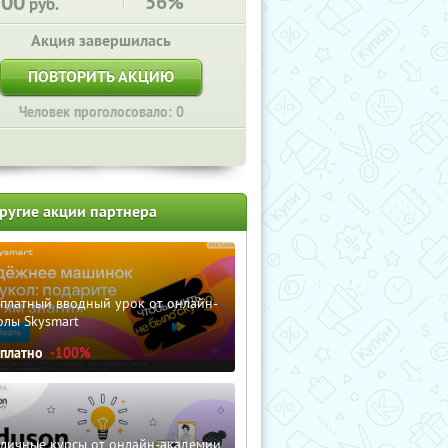
500
56%
руб.
Акция завершилась
ПОВТОРИТЬ АКЦИЮ
Человек проголосовало: 0
ругие акции партнера
сплатный вводный урок от онлайн-
олы Skysmart
сплатно
-100%
зличные курсы от онлайн-академии