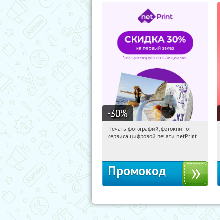
-30
%
Печать фотографий, фотокниг от
13:44:59
Получили:
4
сервиса цифровой печати netPrint
Россия
Промокод