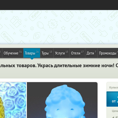
2
31
26
13
13
17
7
Обучение
Товары
Туры
Услуги
Отели
Дети
Промокоды
льных товаров. Укрась длительные зимние ночи! 
Купил
от
Цена