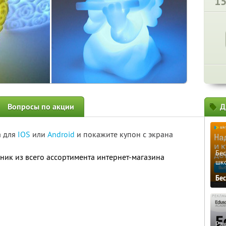
1
Вопросы по акции
Д
а для
IOS
или
Android
и покажите купон с экрана
Бе
ник из всего ассортимента интернет-магазина
шк
Бе
Ра