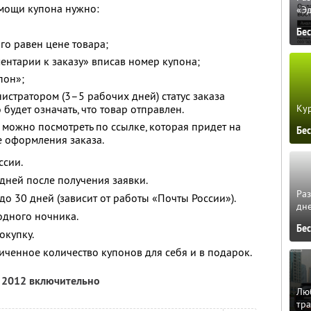
мощи купона нужно:
«Э
Бе
го равен цене товара;
ментарии к заказу» вписав номер купона;
пон»;
истратором (3–5 рабочих дней) статус заказа
Кур
 будет означать, что товар отправлен.
 можно посмотреть по ссылке, которая придет на
Бе
е оформления заказа.
ссии.
 дней после получения заявки.
Ра
 до 30 дней (зависит от работы «Почты России»).
дне
одного ночника.
Бе
окупку.
ченное количество купонов для себя и в подарок.
я 2012 включительно
Люб
тра