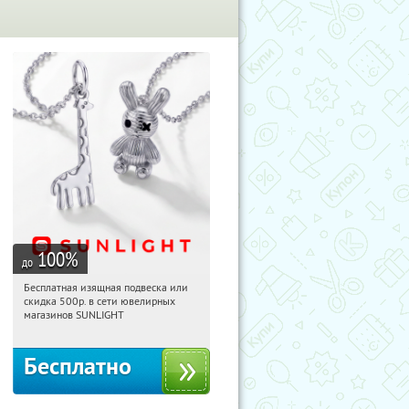
100
%
до
Бесплатная изящная подвеска или
13:44:59
Получили:
73
скидка 500р. в сети ювелирных
Россия
магазинов SUNLIGHT
Бесплатно