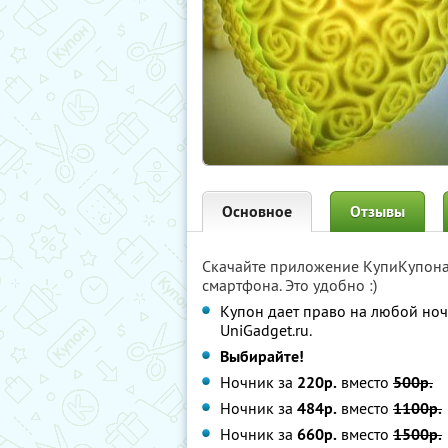
Основное
Отзывы
Скачайте приложение КупиКупон
смартфона. Это удобно :)
Купон дает право на любой ноч
UniGadget.ru.
Выбирайте!
Ночник за
220р.
вместо
500р.
Ночник за
484р.
вместо
1100р.
Ночник за
660р.
вместо
1500р.