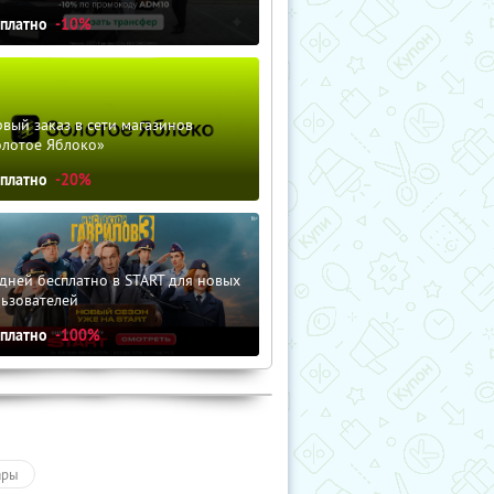
сплатно
-10%
вый заказ в сети магазинов
олотое Яблоко»
сплатно
-20%
дней бесплатно в START для новых
льзователей
сплатно
-100%
ары