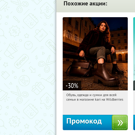
Похожие акции:
-30
%
Обувь, одежда и сумки для всей
13:44:59
Получили:
1
семьи в магазине kari на Wildberries
Россия
Промокод