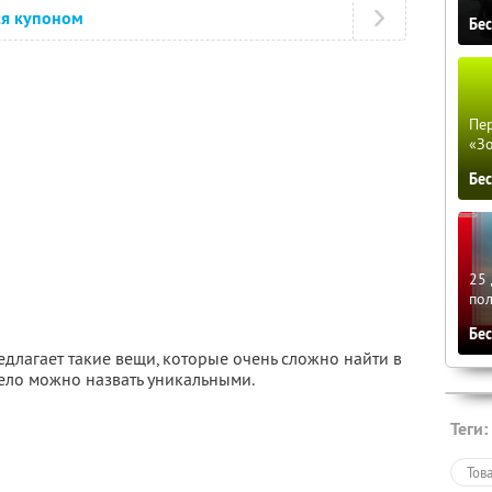
ся купоном
Бе
Пер
«З
Бе
25 
по
Бе
едлагает такие вещи, которые очень сложно найти в
ело можно назвать уникальными.
Теги:
Тов