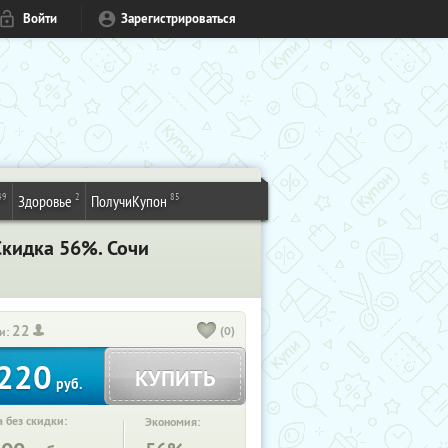
Войти
Зарегистрироваться
49
2
85
Здоровье
ПолучиКупон
Скидка 56%. Сочи
22
(0)
и:
220
КУПИТЬ
руб.
 без скидки:
Экономия: