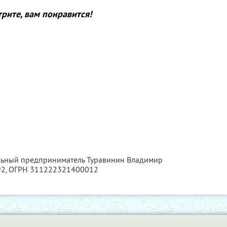
рите, вам понравится!
альный предприниматель Туравинин Владимир
92
, ОГРН 311222321400012