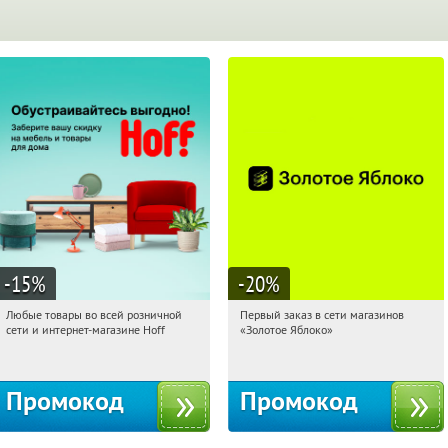
-15
%
-20
%
Любые товары во всей розничной
Первый заказ в сети магазинов
13:44:59
Получили:
83
13:44:59
Получи первым!
сети и интернет-магазине Hoff
«Золотое Яблоко»
Москва, 1-й Волоколамский проезд,
Россия
10с1
Промокод
Промокод