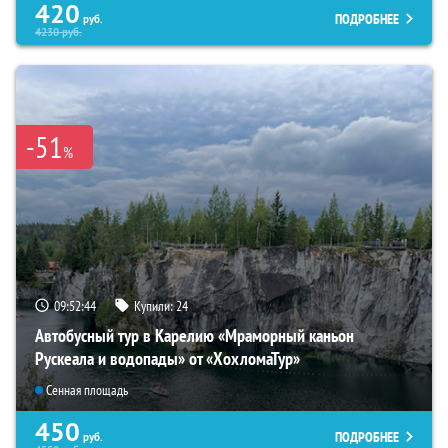
420
ПОДРОБНЕЕ
руб.
4230
руб.
-51
%
09:52:43
Купили:
24
Автобусный тур в Карелию «Мраморный каньон
Рускеала и водопады» от «ХохломаТур»
Сенная площадь
450
ПОДРОБНЕЕ
руб.