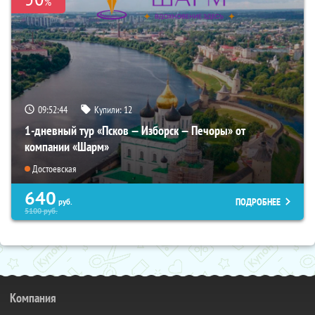
%
09:52:43
Купили:
12
1-дневный тур «Псков — Изборск — Печоры» от
компании «Шарм»
Достоевская
640
ПОДРОБНЕЕ
руб.
5100
руб.
Компания