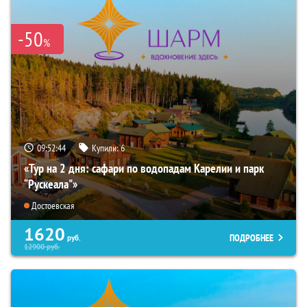
-50
%
09:52:43
Купили:
6
«Тур на 2 дня: сафари по водопадам Карелии и парк
“Рускеала"»
Достоевская
1620
ПОДРОБНЕЕ
руб.
12900
руб.