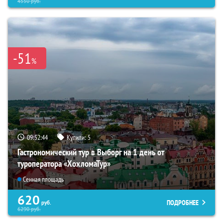
4550
руб.
-51
%
09:52:43
Купили:
5
Гастрономический тур в Выборг на 1 день от
туроператора «ХохломаТур»
Сенная площадь
620
ПОДРОБНЕЕ
руб.
6290
руб.