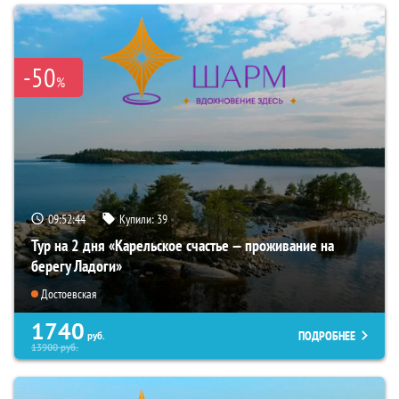
-50
%
09:52:43
Купили:
39
Тур на 2 дня «Карельское счастье — проживание на
берегу Ладоги»
Достоевская
1740
ПОДРОБНЕЕ
руб.
13900
руб.