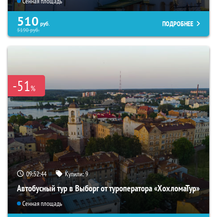
Сенная площадь
510
ПОДРОБНЕЕ
руб.
5190
руб.
-51
%
09:52:43
Купили:
9
Автобусный тур в Выборг от туроператора «ХохломаТур»
Сенная площадь