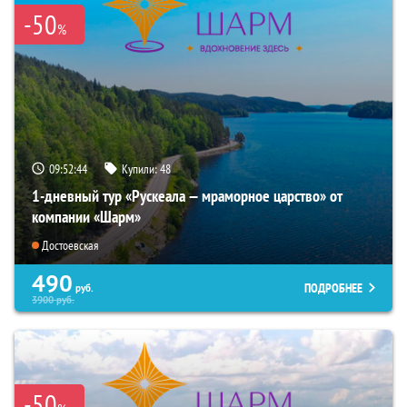
-50
%
09:52:43
Купили:
48
1-дневный тур «Рускеала — мраморное царство» от
компании «Шарм»
Достоевская
490
ПОДРОБНЕЕ
руб.
3900
руб.
-50