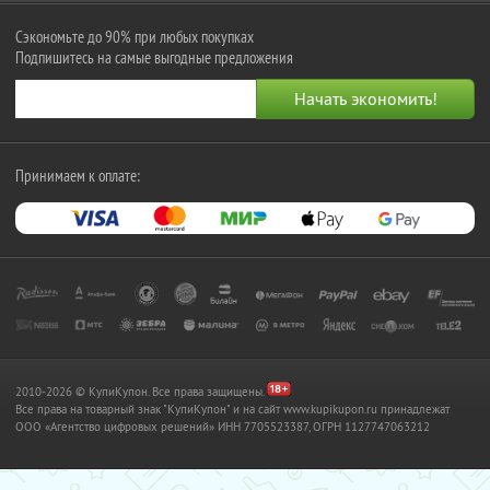
Сэкономьте до 90% при любых покупках
Подпишитесь на самые выгодные предложения
Принимаем к оплате:
2010-2026 © КупиКупон. Все права защищены.
Все права на товарный знак "КупиКупон" и на сайт www.kupikupon.ru принадлежат
OOO «Агентство цифровых решений» ИНН 7705523387, ОГРН 1127747063212