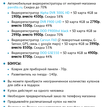
Автомобильные видеорегистраторы от интернет-магазина
pavidlo.ru
. Скидка до 70%
Видеорегистратор
Alpha DVR 300G HD
+ SD карта 4GB за
1900р. вместо 4500р.
Скидка 58%
Видеорегистратор
DVR F900 LHD
+ SD карта 4GB за
2790р.
вместо 5500р.
Скидка 49%
Видеорегистратор
DOD F900lhd black
+ SD карта 4GB за
2990р. вместо 9900р.
Скидка 70%
Видеорегистратор
Carvun F60
(2 поворотные камеры, G-
Sensor, GPS, связь с google maps) + SD карта 4GB за
3990р.
вместо 8500р.
Скидка 53%
Видеорегистратор
DOD GSE550
+ SD карта 4GB за
4900р.
вместо 8700р.
Скидка 44%
БОНУСЫ:
Коврик для приборной панели - 70р.
Разветвитель на гнезда - 140р.
Вы можете приобрести неограниченное количество купонов
для себя и в подарок
Купон действует на одного человека
Необходим предварительный заказ по телефону магазина
Предъявляйте распечатанный купон на месте
Доставка по России осуществляется по тарифам и срокам