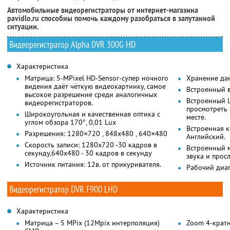
Автомобильные видеорегистраторы от интернет-магазина
pavidlo.ru способны помочь каждому разобраться в запутанной
ситуации.
Видеорегистратор Alpha DVR 300G HD
Характеристика
Матрица: 5-MPixel HD-Sensor-супер ночного
Хранение да
видения даёт чёткую видеокартинку, самое
Встроенный 
высокое разрешение среди аналогичных
Встроенный L
видеорегистраторов.
просмотреть 
Широкоугольная и качественная оптика с
месте.
углом обзора 170°, 0,01 Lux
Встроенная 
Разрешения: 1280×720 , 848x480 , 640×480
Английский.
Скорость записи: 1280х720 -30 кадров в
Встроенный 
секунду,640х480 - 30 кадров в секунду
звука и прос
Источник питания: 12в. от прикуривателя.
Рабочий диап
Видеорегистратор DVR F900 LHD
Характеристика
Матрица – 5 MPix (12Mpix интерполяция)
Zoom 4-крат