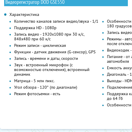
Видеорегистратор DOD GSE550
Характеристика
Количество каналов записи видео/звука - 1/1
Особенности 
180 градусов
Поддержка HD - 1080p
Запись видео
Запись видео - 1920x1080 при 30 к/с,
848x480 при 60 к/с
Режимы - авт
после отключ
Режим записи - циклическая
Видеокодек -
Функции - датчик движения (G-сенсор), GPS
Питание - от
Запись - времени и даты, скорости
автомобиля
Звук - встроенный микрофон (с
Емкость акку
возможностью отключения), встроенный
динамик
Диагональ - 1
Матрица - 5 млн пикс.
Выходы - HD
Угол обзора - 120° (по диагонали)
Подключение 
Режим фотосъемки - есть
Поддержка ка
до 64 Гб
Особенности 