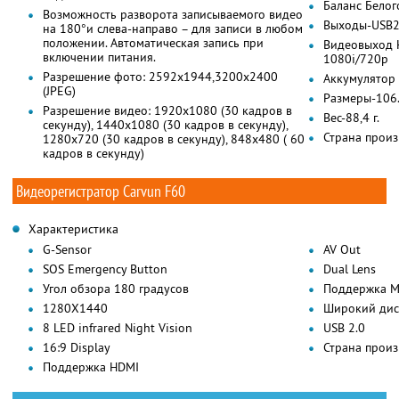
Баланс Белог
Возможность разворота записываемого видео
Выходы-USB2.
на 180°и слева-направо – для записи в любом
положении. Автоматическая запись при
Видеовыход H
включении питания.
1080i/720p
Разрешение фото: 2592х1944,3200х2400
Аккумулятор 
(JPEG)
Размеры-106.
Разрешение видео: 1920х1080 (30 кадров в
Вес-88,4 г.
секунду), 1440х1080 (30 кадров в секунду),
Страна произ
1280х720 (30 кадров в секунду), 848х480 ( 60
кадров в секунду)
Видеорегистратор Carvun F60
Характеристика
G-Sensor
AV Out
SOS Emergency Button
Dual Lens
Угол обзора 180 градусов
Поддержка M
1280X1440
Широкий дис
8 LED infrared Night Vision
USB 2.0
16:9 Display
Страна произ
Поддержка HDMI