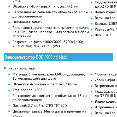
CMO
Поддерживае
Объектив - 4-линзовый fix focus, 7.45 мм
до 32 Гб (В
Расстояние до снимаемого объекта - от 15 см
Видео кодек:
до бесконечности
Вспышка Led 
Цикличная запись
Выходы-USB2.
Возможность разворота записываемого видео
Размеры-98,
на 180°и слева-направо – для записи в любом
Вес-88,4 г
положении
Разрешение фото 4000х3000; 3200х2400;
2592х1944; 2048х1536 (JPEG)
Видеорегистратор DOD F900lhd black
Характеристика
Матрица: 5 мегапикселей CMOS - для видео,
Формат виде
12 мегапикселей для фото
Zoom 4-крат
Объектив: 4-линзовый fix focus, 7.45 мм
Встроенная 
Угол обзора: 120°
Поддерживае
Расстояние до снимаемого объекта: от 15 см
до 32 Гб (В
до бесконечности
Видео кодек:
Дисплей: 2,7 дюйма LTPS TFT LCD
Встроенные 
Цикличная запись: Метка даты и времени на
Вспышка Led 
видео.