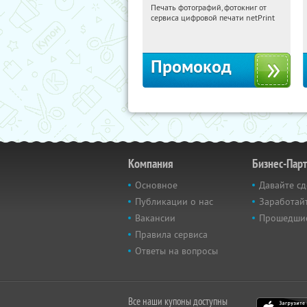
Печать фотографий, фотокниг от
08:51:28
Получили:
4
сервиса цифровой печати netPrint
Россия
Промокод
Компания
Бизнес-Пар
Основное
Давайте сд
Публикации о нас
Заработайт
Вакансии
Прошедши
Правила сервиса
Ответы на вопросы
Все наши купоны доступны