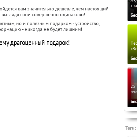
тра
бойдется вам значительно дешевле, чем настоящий
 а выглядят они совершенно одинаково!
Бе
иятным, но и полезным подарком - устройство,
ормацию - никогда не будет лишним!
ему драгоценный подарок!
Пер
«З
Бе
25 
по
Бе
Теги: