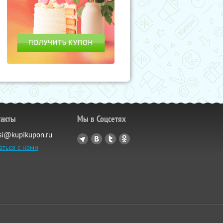
такты
Мы в Соцсетях
si@kupikupon.ru
аться с нами