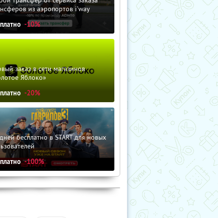
нсферов из аэропортов i'way
сплатно
-10%
вый заказ в сети магазинов
олотое Яблоко»
сплатно
-20%
дней бесплатно в START для новых
льзователей
сплатно
-100%