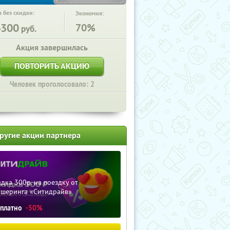
 без скидки:
Экономия:
4300
70%
руб.
Акция завершилась
ПОВТОРИТЬ АКЦИЮ
Человек проголосовало: 2
ругие акции партнера
дка 300р. на поездку от
ршеринга «Ситидрайв»
сплатно
-50%