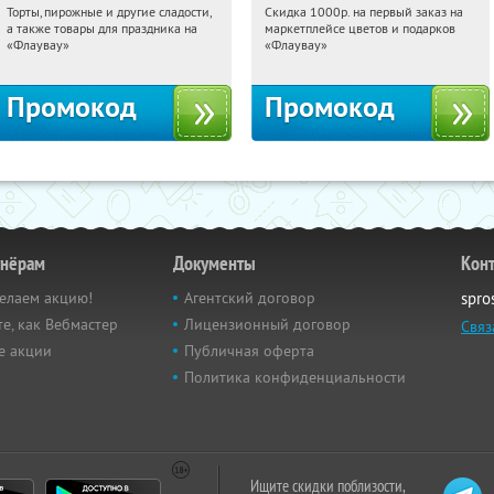
Торты, пирожные и другие сладости,
Скидка 1000р. на первый заказ на
08:51:28
Получили:
6
08:51:28
Получили:
18
а также товары для праздника на
маркетплейсе цветов и подарков
Россия
Россия
«Флаувау»
«Флаувау»
Промокод
Промокод
тнёрам
Документы
Кон
елаем акцию!
Агентский договор
spro
е, как Вебмастер
Лицензионный договор
Связ
е акции
Публичная оферта
Политика конфиденциальности
Ищите скидки поблизости,