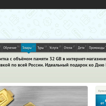
2
31
27
13
13
17
7
Обучение
Товары
Туры
Услуги
Отели
Дети
Промокоды
итка с объёмом памяти 32 GB в интернет-магазине 
авкой по всей России. Идеальный подарок ко Дн
Купил
от