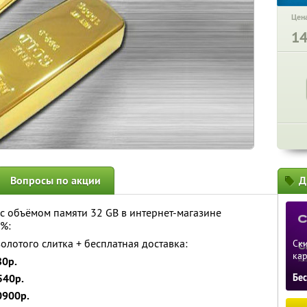
Цена
1
Вопросы по акции
Д
 с объёмом памяти 32 GB в интернет-магазине
0%:
олотого слитка + бесплатная доставка:
Ски
ка
80р.
540р.
Бе
0900р.