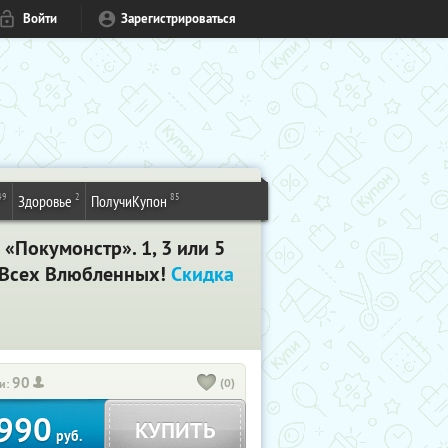
Войти
Зарегистрироваться
49
2
85
Здоровье
ПолучиКупон
«Покумонстр». 1, 3 или 5
ю Всех Влюбленных!
Скидка
90
(0)
и:
990
КУПИТЬ
руб.