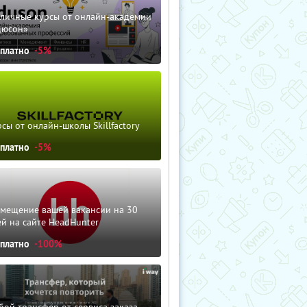
зличные курсы от онлайн-академии
дюсон»
сплатно
-5%
сы от онлайн-школы Skillfactory
сплатно
-5%
змещение вашей вакансии на 30
й на сайте HeadHunter
сплатно
-100%
ой трансфер от сервиса заказа