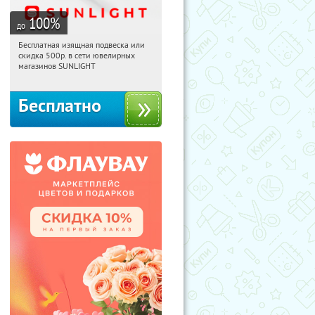
100
%
до
Бесплатная изящная подвеска или
08:51:28
Получили:
74
скидка 500р. в сети ювелирных
Россия
магазинов SUNLIGHT
Бесплатно