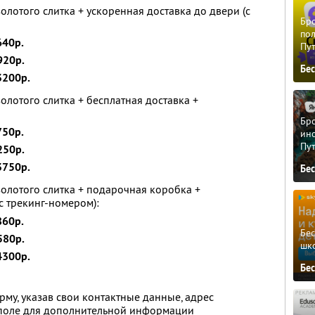
лотого слитка + ускоренная доставка до двери (с
Бро
пол
640р.
Пу
920р.
Бе
3200р.
олотого слитка + бесплатная доставка +
Бро
750р.
ино
Пу
250р.
3750р.
Бе
олотого слитка + подарочная коробка +
с трекинг-номером):
860р.
Бе
580р.
шк
4300р.
Бе
му, указав свои контактные данные, адрес
в поле для дополнительной информации