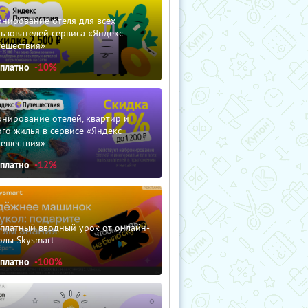
нирование отеля для всех
ьзователей сервиса «Яндекс
тешествия»
сплатно
-10%
нирование отелей, квартир и
го жилья в сервисе «Яндекс
тешествия»
сплатно
-12%
сплатный вводный урок от онлайн-
олы Skysmart
сплатно
-100%