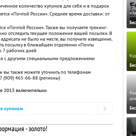
ченное количество купонов для себя и в подарок
Ра
«Э
ется «Почтой России». Среднее время доставки: от
Бе
ся «Почтой России». Также вы получаете трекинг-
но отследить текущее положение вашей посылки. В
 адресата не было на месте, вы получите извещение,
ать посылку в ближайшем отделении «Почты
до 7 рабочих дней
Кур
тся с другими специальными предложениями
Бе
 вы также можете уточнить по телефонам
7 (909) 465-66-88 (регионы)
ля 2013 включительно
Ра
дне
ся купоном
Бе
ормация - золото!
Люб