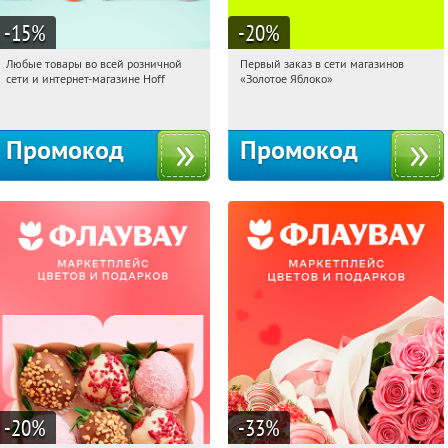
-15
%
-20
%
Любые товары во всей розничной
Первый заказ в сети магазинов
08:51:28
Получили:
83
08:51:28
Получи первым!
сети и интернет-магазине Hoff
«Золотое Яблоко»
Москва, 1-й Волоколамский проезд,
Россия
10с1
Промокод
Промокод
-20
%
-33
%