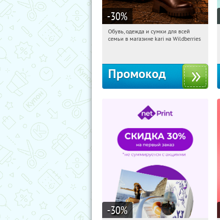
-30
%
Обувь, одежда и сумки для всей
08:51:28
Получили:
32
семьи в магазине kari на Wildberries
Россия
Промокод
-30
%