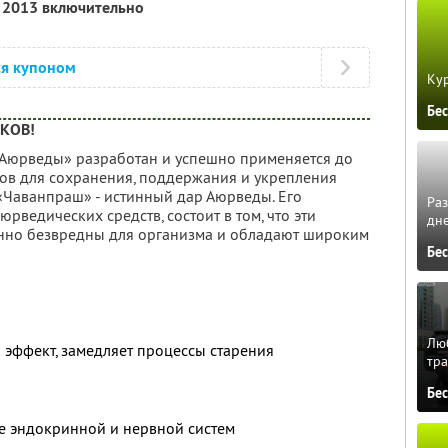
я 2013 включительно
ся купоном
Кур
Бе
ЕКОВ!
Аюрведы» разработан и успешно применяется до
ов для сохранения, поддержания и укрепления
 «Чаванпраш» - истинный дар Аюрведы. Его
Ра
юрведических средств, состоит в том, что эти
дне
нно безвредны для организма и обладают широким
Бе
Люб
эффект, замедляет процессы старения
тра
Бе
 эндокринной и нервной систем