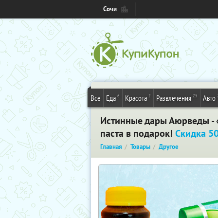
Сочи
6
2
25
Все
Еда
Красота
Развлечения
Авто
Истинные дары Аюрведы - 
паста в подарок!
Скидка 5
Главная
Товары
Другое