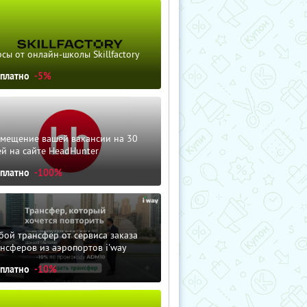
сы от онлайн-школы Skillfactory
сплатно
-5%
змещение вашей вакансии на 30
й на сайте HeadHunter
сплатно
-100%
ой трансфер от сервиса заказа
нсферов из аэропортов i'way
сплатно
-10%