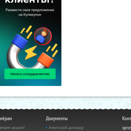
тнёрам
Документы
Кон
елаем акцию!
Агентский договор
spro