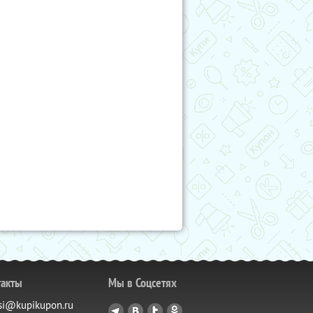
такты
Мы в Соцсетях
si@kupikupon.ru