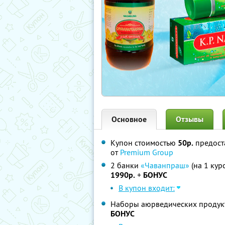
Основное
Отзывы
Купон стоимостью
50р.
предост
от
Premium Group
2 банки
«Чаванпраш»
(на 1 кур
1990р.
+
БОНУС
В купон входит:
Наборы аюрведических продукт
БОНУС