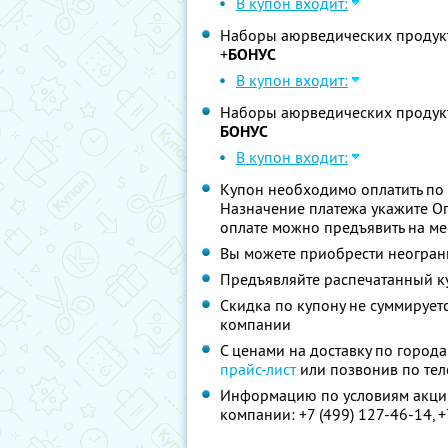
В купон входит:
Наборы аюрведических продукт
+
БОНУС
В купон входит:
Наборы аюрведических продукт
БОНУС
В купон входит:
Купон необходимо оплатить по
Назначение платежа укажите О
оплате можно предъявить на мес
Вы можете приобрести неограни
Предъявляйте распечатанный к
Скидка по купону не суммируе
компании
С ценами на доставку по город
прайс-лист
или позвонив по те
Информацию по условиям акции
компании:
+7 (499) 127-46-14,
+