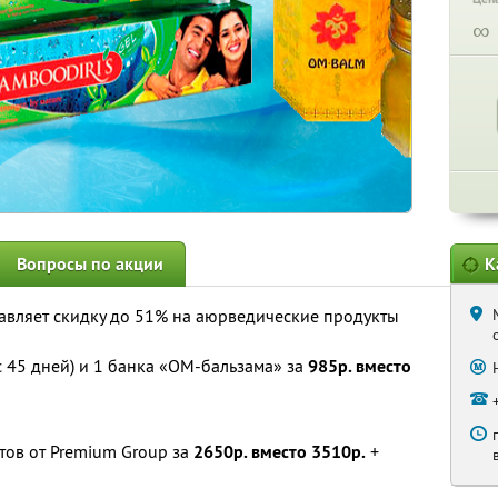
∞
Вопросы по акции
К
авляет скидку до 51% на аюрведические продукты
с 45 дней) и 1 банка «ОМ-бальзама» за
985р. вместо
ов от Premium Group за
2650р. вместо 3510р.
+