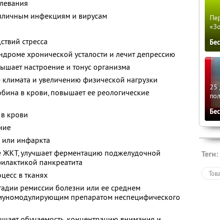
олевания
зличным инфекциям и вирусам
Пер
«З
ствий стресса
Бе
ндроме хронической усталости и лечит депрессию
вышает настроение и тонус организма
 климата и увеличению физической нагрузки
25 
обина в крови, повышает ее реологические
по
Бе
 в крови
ние
а или инфаркта
е ЖКТ, улучшает ферментацию поджелудочной
Теги:
филактикой панкреатита
Тов
цесс в тканях
стадии ремиссии болезни или ее среднем
ммуномодулирующим препаратом неспецифического
вышает обучаемость, концентрацию внимания и