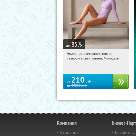
85
%
до
Эпиляция александритовым
08:55:44
Купили:
26
лазером в сети клиник NovoLaser
210
от
руб.
до
18250
руб.
Компания
Бизнес-Пар
Основное
Давайте сд