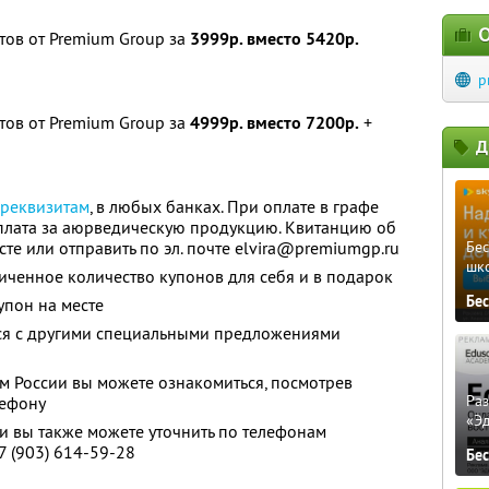
О
ов от Premium Group за
3999р. вместо 5420р.
p
ов от Premium Group за
4999р. вместо 7200р.
+
Д
реквизитам
, в любых банках. При оплате в графе
плата за аюрведическую продукцию. Квитанцию об
те или отправить по эл. почте elvira@premiumgp.ru
Бе
шк
ченное количество купонов для себя и в подарок
Бе
упон на месте
тся с другими специальными предложениями
ам России вы можете ознакомиться, посмотрев
Ра
лефону
«Э
 вы также можете уточнить по телефонам
7 (903) 614-59-28
Бе