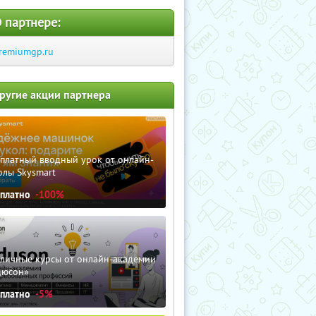
 партнере:
remiumgp.ru
ругие акции партнера
сплатный вводный урок от онлайн-
олы Skysmart
сплатно
-100%
зличные курсы от онлайн-академии
дюсон»
сплатно
-5%