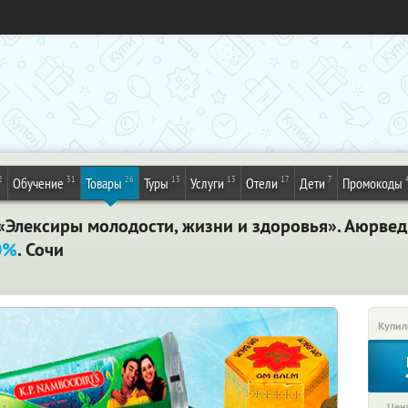
2
31
26
13
13
17
7
Обучение
Товары
Туры
Услуги
Отели
Дети
Промокоды
«Элексиры молодости, жизни и здоровья». Аюрвед
0%
. Сочи
Купил
Цена