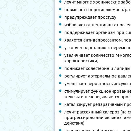
лечит многие хронические заб
повышает сопротивляемость ра
предупреждает простуду
избавляет от негативных послед
поддерживает организм при си
является антидепрессантом, по
ускоряет адаптацию к перемене
увеличивает количество гемогл
характеристики,
понижает холестерин и липиды
регулирует артериальное давле
уменьшает вероятность инсульт
стимулирует функционировани
железы и печени, является про
катализирует репаративный про
лечит рассеянный склероз (на 
прогрессировании является и
действия)
активизирует работу мозга, по