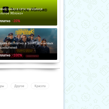
вый заказ в сети магазинов
олотое Яблоко»
сплатно
-20%
дней бесплатно в START для новых
льзователей
сплатно
-100%
ары
Другое
Красота