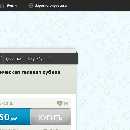
Войти
Зарегистрироваться
49
2
85
Здоровье
ПолучиКупон
ическая гелевая зубная
11
(0)
и:
50
КУПИТЬ
руб.
 без скидки: