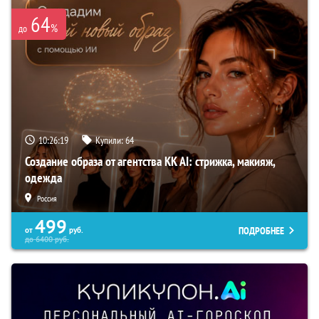
64
%
до
10:26:18
Купили:
64
Создание образа от агентства KK AI: стрижка, макияж,
одежда
Россия
499
ПОДРОБНЕЕ
от
руб.
до
6400
руб.