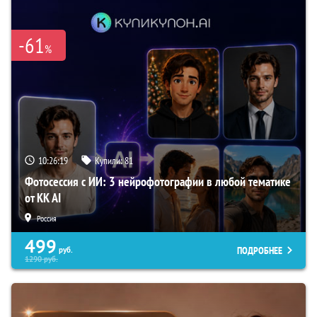
-61
%
10:26:18
Купили:
81
Фотосессия с ИИ: 3 нейрофотографии в любой тематике
от KK AI
Россия
499
ПОДРОБНЕЕ
руб.
1290
руб.