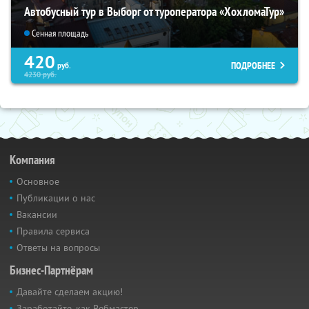
Автобусный тур в Выборг от туроператора «ХохломаТур»
Сенная площадь
420
ПОДРОБНЕЕ
руб.
4230
руб.
Компания
Основное
Публикации о нас
Вакансии
Правила сервиса
Ответы на вопросы
Бизнес-Партнёрам
Давайте сделаем акцию!
Заработайте, как Вебмастер