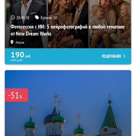
10:45:37
Купили:
10
Фотосессия с ИИ: 5 нейрофотографий в любой тематике
от New Dream Works
Россия
190
ПОДРОБНЕЕ
руб.
490
руб.
-51
%