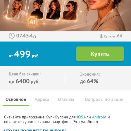
64
:
:
Купили:
499
от
руб.
Цена без скидки:
Экономия:
6400
64%
до
до
руб.
Основное
Адреса
Отзывы
Вопросы по акции
Скачайте приложение КупиКупона для
IOS
или
Android
и
покажите купон с экрана смартфона. Это удобно :)