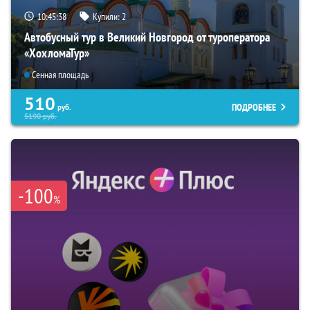
10:45:37
Купили:
2
Автобусный тур в Великий Новгород от туроператора
«ХохломаТур»
Сенная площадь
510
ПОДРОБНЕЕ
руб.
5190
руб.
-100
%