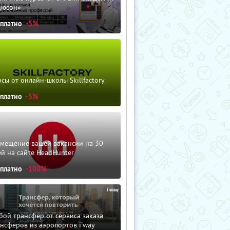
дюсон»
сплатно
-5%
сы от онлайн-школы Skillfactory
сплатно
-5%
змещение вашей вакансии на 30
й на сайте HeadHunter
сплатно
-100%
ой трансфер от сервиса заказа
нсферов из аэропортов i'way