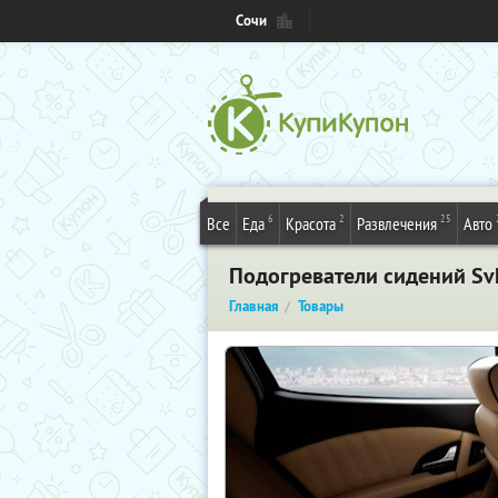
Сочи
6
2
25
Все
Еда
Красота
Развлечения
Авто
Подогреватели сидений Sv
Главная
Товары