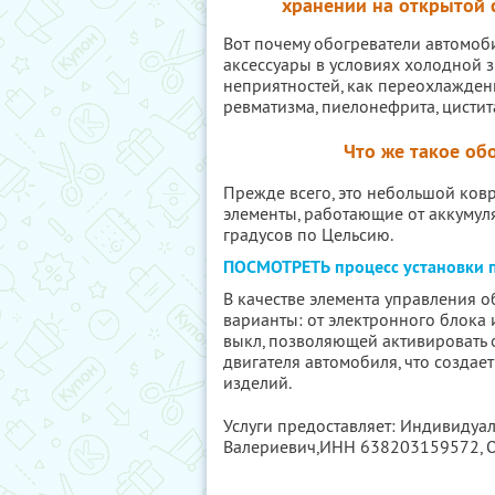
хранении на открытой 
Вот почему обогреватели автомоб
аксессуары в условиях холодной з
неприятностей, как переохлаждени
ревматизма, пиелонефрита, цистит
Что же такое об
Прежде всего, это небольшой ков
элементы, работающие от аккумул
градусов по Цельсию.
ПОСМОТРЕТЬ процесс установки п
В качестве элемента управления 
варианты: от электронного блока 
выкл, позволяющей активировать 
двигателя автомобиля, что созда
изделий.
Услуги предоставляет: Индивидуа
Валериевич,
ИНН 638203159572
,