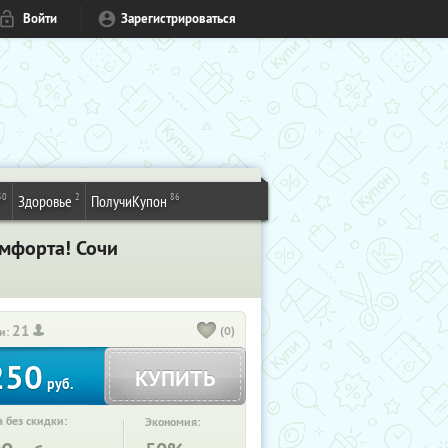
Войти
Зарегистрироваться
50
2
86
Здоровье
ПолучиКупон
мфорта! Сочи
21
(0)
и:
250
КУПИТЬ
руб.
 без скидки:
Экономия: