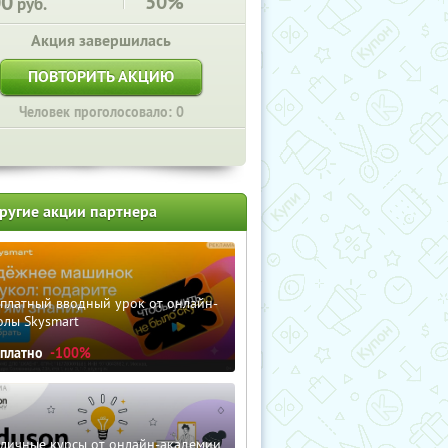
00
50%
руб.
Акция завершилась
ПОВТОРИТЬ АКЦИЮ
Человек проголосовало: 0
ругие акции партнера
сплатный вводный урок от онлайн-
олы Skysmart
сплатно
-100%
зличные курсы от онлайн-академии