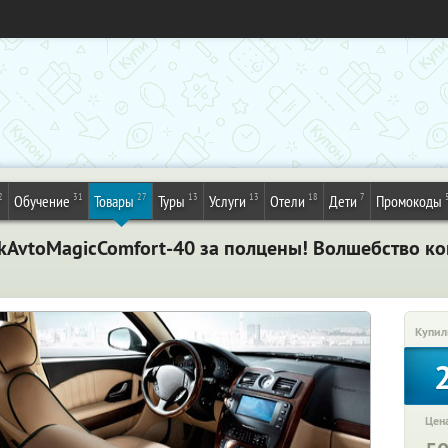
2
31
27
13
13
18
7
Обучение
Товары
Туры
Услуги
Отели
Дети
Промокоды
kAvtoMagicComfort-40 за полцены! Волшебство ко
Купил
Цена