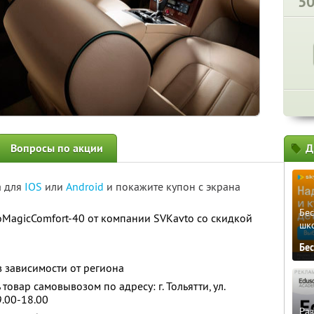
5
Вопросы по акции
Д
а для
IOS
или
Android
и покажите купон с экрана
Бе
MagicComfort-40 от компании SVKavto со скидкой
шк
Бе
 в зависимости от региона
 товар самовывозом по адресу: г. Тольятти, ул.
 9.00-18.00
Ра