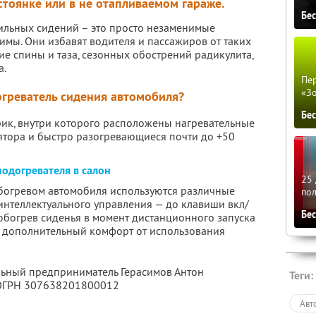
стоянке или в не отапливаемом гараже.
Бе
ильных сидений – это просто незаменимые
имы. Они избавят водителя и пассажиров от таких
е спины и таза, сезонных обострений радикулита,
а.
Пер
«З
огреватель сидения автомобиля?
Бе
рик, внутри которого расположены нагревательные
ятора и быстро разогревающиеся почти до +50
одогревателя в салон
25 
обогревом автомобиля используются различные
по
интеллектуального управления — до клавиши вкл/
Бе
обогрев сиденья в момент дистанционного запуска
ет дополнительный комфорт от использования
льный предприниматель Герасимов Антон
Теги:
 ОГРН 307638201800012
Авт