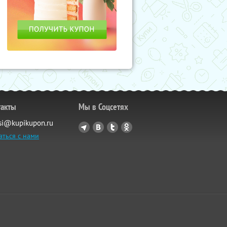
такты
Мы в Соцсетях
si@kupikupon.ru
аться с нами