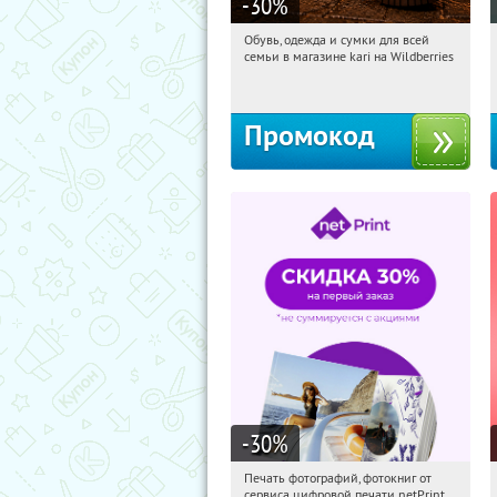
-30
%
Обувь, одежда и сумки для всей
15:01:56
Получили:
31
семьи в магазине kari на Wildberries
Россия
Промокод
-30
%
Печать фотографий, фотокниг от
15:01:56
Получили:
4
сервиса цифровой печати netPrint