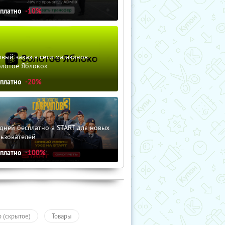
сплатно
-10%
вый заказ в сети магазинов
олотое Яблоко»
сплатно
-20%
дней бесплатно в START для новых
льзователей
сплатно
-100%
о (скрытое)
Товары