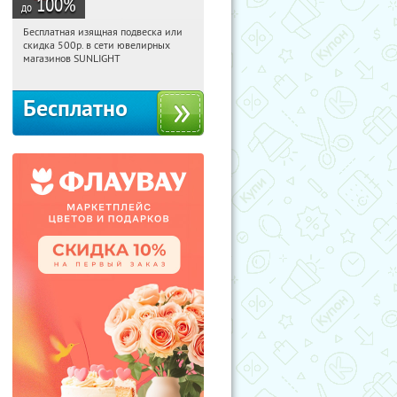
100
%
до
Бесплатная изящная подвеска или
15:01:56
Получили:
73
скидка 500р. в сети ювелирных
Россия
магазинов SUNLIGHT
Бесплатно