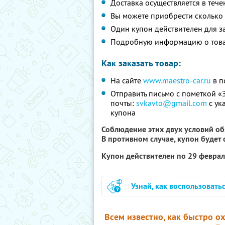
Доставка осуществляется в течен
Вы можете приобрести сколько 
Один купон действителен для з
Подробную информацию о товар
Как заказать товар:
На сайте
www.maestro-car.ru
в п
Отправить письмо с пометкой «З
почты:
svkavto@gmail.com
с ук
купона
Соблюдение этих двух условий об
В противном случае, купон будет
Купон действителен по 29 февра
Узнай, как воспользовать
Всем известно, как быстро о