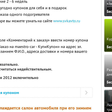
ие 2 - 6 недель
«Э
угодно купонов для себя и в подарок
Бе
аказа одного подогревателя
е вы можете узнать на сайте
www.svkavto.ru
Кур
оле «Комментарий к заказу» ввести номер купона
аказ на maestro-car - КупиКупон» на адрес эл.
Бе
азанием Ф.И.О., адреса доставки и номера вашего
язательно.
 считаться недействительным.
Ра
дне
ля 2012 включительно
Бе
ся купоном
Люб
хлаждается салон автомобиля при его зимнем
тра