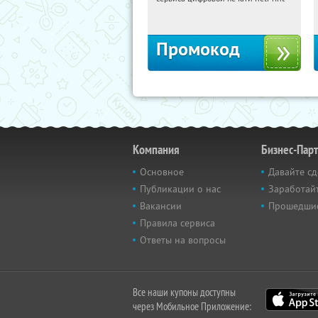
Россия
Промокод
Компания
Бизнес-Пар
Основное
Давайте сд
Публикации о нас
Заработайт
Вакансии
Прошедши
Правила сервиса
Ответы на вопросы
Все наши купоны доступны
через Мобильное Приложение: