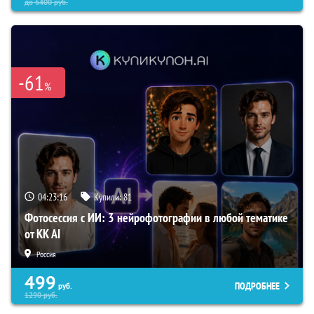
до
6400
руб.
-61
%
04:23:15
Купили:
81
Фотосессия с ИИ: 3 нейрофотографии в любой тематике
от KK AI
Россия
499
ПОДРОБНЕЕ
руб.
1290
руб.