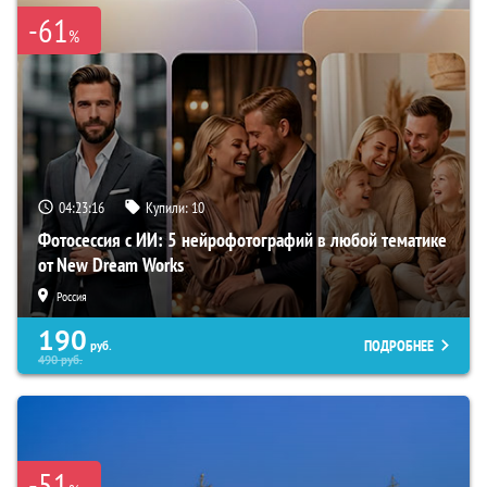
-61
%
04:23:15
Купили:
10
Фотосессия с ИИ: 5 нейрофотографий в любой тематике
от New Dream Works
Россия
190
ПОДРОБНЕЕ
руб.
490
руб.
-51