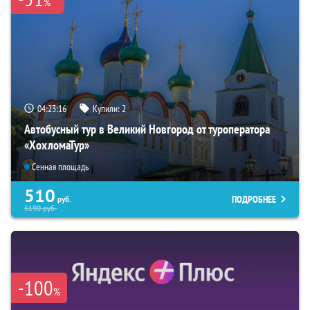
%
04:23:15
Купили:
2
Автобусный тур в Великий Новгород от туроператора
«ХохломаТур»
Сенная площадь
510
ПОДРОБНЕЕ
руб.
5190
руб.
-100
%