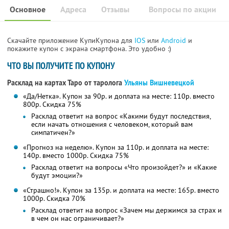
Основное
Адреса
Отзывы
Вопросы по акции
Скачайте приложение КупиКупона для
IOS
или
Android
и
покажите купон с экрана смартфона. Это удобно :)
ЧТО ВЫ ПОЛУЧИТЕ ПО КУПОНУ
Расклад на картах Таро от таролога
Ульяны Вишневецкой
«Да/Нетка». Купон за 90р. и доплата на месте: 110р. вместо
800р. Скидка 75%
Расклад ответит на вопрос «Какими будут последствия,
если начать отношения с человеком, который вам
симпатичен?»
«Прогноз на неделю». Купон за 110р. и доплата на месте:
140р. вместо 1000р. Скидка 75%
Расклад ответит на вопросы «Что произойдет?» и «Какие
будут эмоции?»
«Страшно!». Купон за 135р. и доплата на месте: 165р. вместо
1000р. Скидка 70%
Расклад ответит на вопрос «Зачем мы держимся за страх и
в чем он нас ограничивает?»