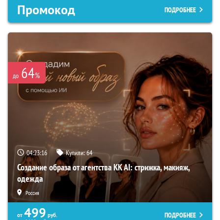
Промокод
ПОДРОБНЕЕ
64
%
до
04:23:15
Купили:
64
Создание образа от агентства KK AI: стрижка, макияж,
одежда
Россия
499
ПОДРОБНЕЕ
от
руб.