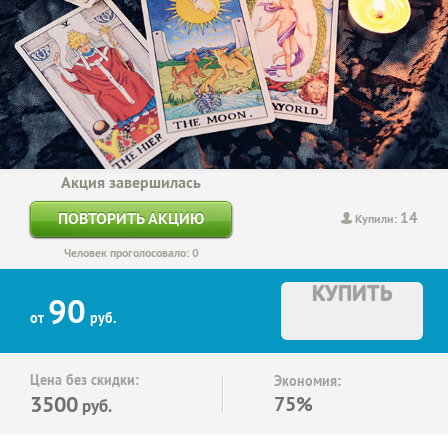
Акция завершилась
14
ПОВТОРИТЬ АКЦИЮ
Купили:
Человек проголосовало: 0
КУПИТЬ
90
от
руб.
Цена без скидки:
Экономия:
3500
75%
руб.