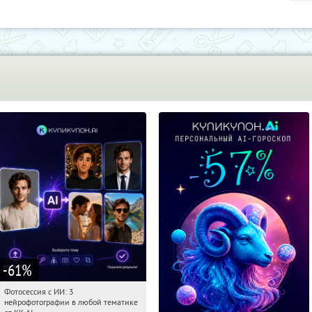
-61
%
Фотосессия с ИИ: 3
08:42:59
Купили:
81
нейрофотографии в любой тематике
Россия