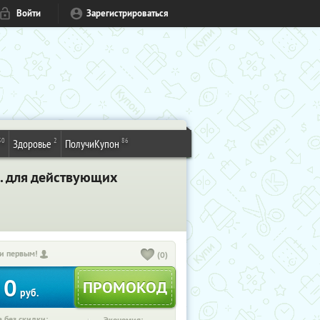
Войти
Зарегистрироваться
50
2
86
Здоровье
ПолучиКупон
р. для действующих
и первым!
(0)
0
руб.
 без скидки: