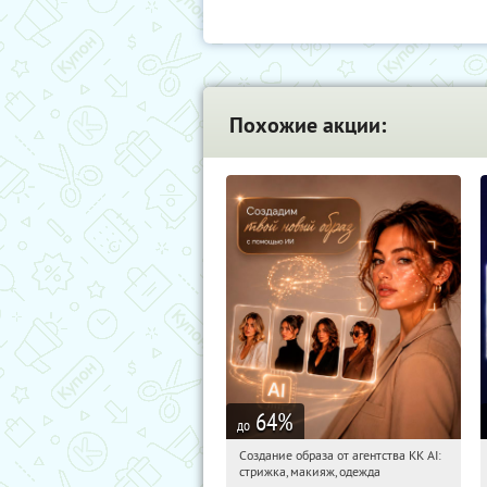
Похожие акции:
64
%
до
Создание образа от агентства KK AI:
08:42:59
Купили:
64
стрижка, макияж, одежда
Россия