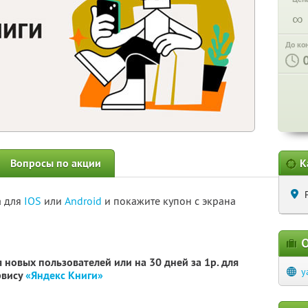
∞
До ко
Вопросы по акции
К
а для
IOS
или
Android
и покажите купон с экрана
О
 новых пользователей или на 30 дней за 1р. для
y
рвису
«Яндекс Книги»