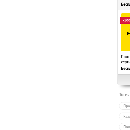
Бесп
-10
Подп
сери
Бесп
Теги:
Про
Раз
Пол