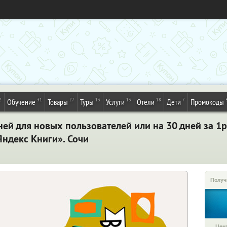
2
31
27
13
13
18
7
Обучение
Товары
Туры
Услуги
Отели
Дети
Промокоды
ней для новых пользователей или на 30 дней за 1
Яндекс Книги». Сочи
Получ
Цена