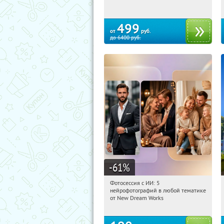
499
от
руб.
до
6400
руб.
-61
%
Фотосессия с ИИ: 5
08:42:59
Купили:
9
нейрофотографий в любой тематике
Россия
от New Dream Works