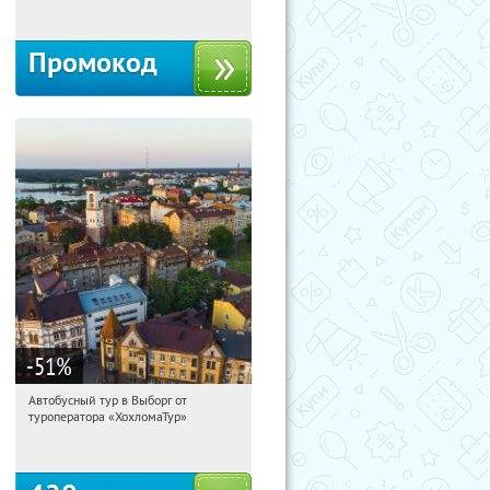
Промокод
-51
%
Автобусный тур в Выборг от
08:42:59
Купили:
9
туроператора «ХохломаТур»
Сенная площадь