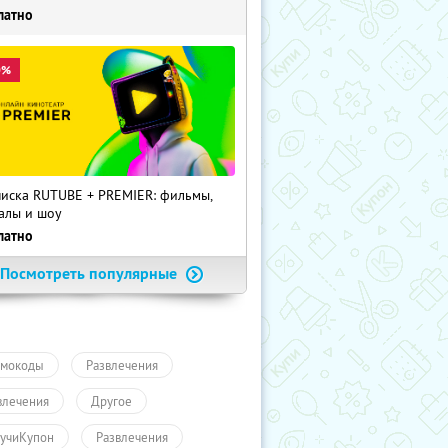
латно
0%
иска RUTUBE + PREMIER: фильмы,
алы и шоу
латно
Посмотреть популярные
мокоды
Развлечения
влечения
Другое
учиКупон
Развлечения