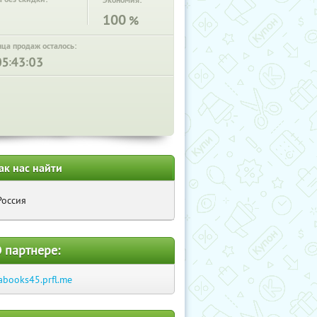
Экономия:
100
%
нца продаж осталось:
:
:
ак нас найти
Россия
 партнере:
abooks45.prfl.me