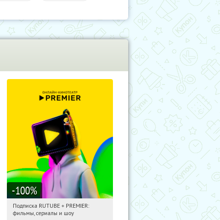
-100
%
Подписка RUTUBE + PREMIER:
08:42:59
Получили:
3
фильмы, сериалы и шоу
Россия