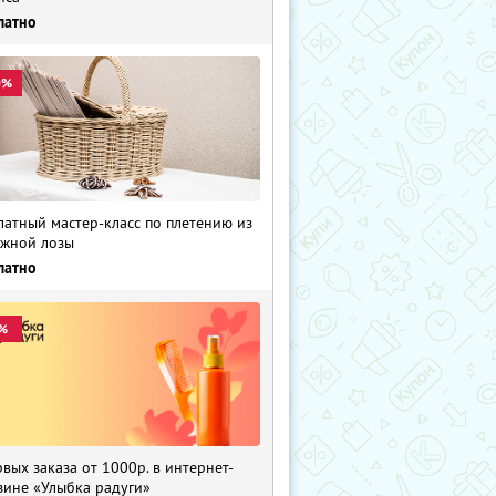
латно
0%
латный мастер-класс по плетению из
жной лозы
латно
%
рвых заказа от 1000р. в интернет-
зине «Улыбка радуги»