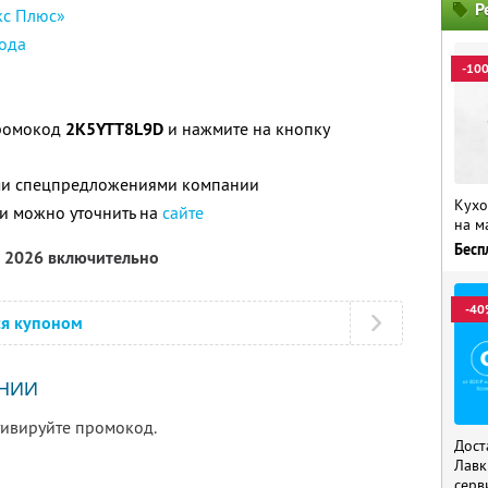
Р
кс Плюс»
ода
-10
промокод
2K5YTT8L9D
и нажмите на кнопку
ими спецпредложениями компании
Кухо
и можно уточнить на
сайте
на м
Бесп
а 2026 включительно
-40
ся купоном
НИИ
тивируйте промокод.
Дост
Лавк
серв