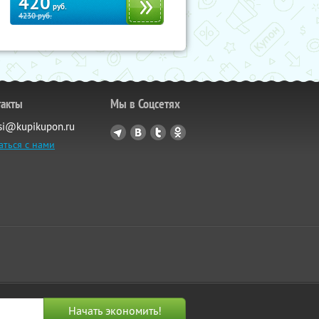
420
руб.
4230
руб.
такты
Мы в Соцсетях
si@kupikupon.ru
аться с нами