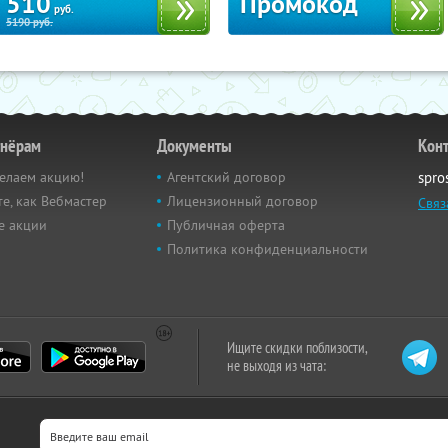
510
Промокод
руб.
5190
руб.
тнёрам
Документы
Кон
елаем акцию!
Агентский договор
spro
е, как Вебмастер
Лицензионный договор
Связ
е акции
Публичная оферта
Политика конфиденциальности
Ищите скидки поблизости,
не выходя из чата: