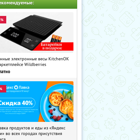
екомендуемые:
0%
нные электронные весы KitchenOK
аркетплейсе Wildberries
латно
%
авка продуктов и еды из «Яндекс
и» во всех городах присутствия
иса