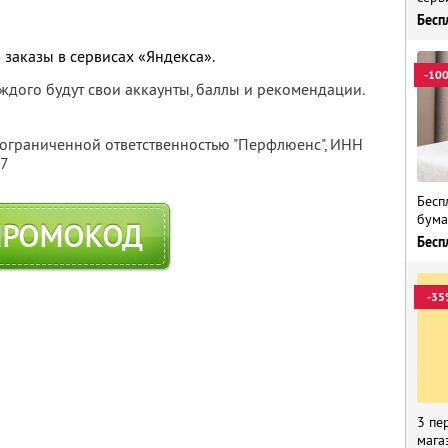
Бесп
 заказы в сервисах «Яндекса».
-10
каждого будут свои аккаунты, баллы и рекомендации.
 ограниченной ответственностью "Перфлюенс",
ИНН
57
Бесп
бума
ПРОМОКОД
Бесп
-35
3 пе
мага