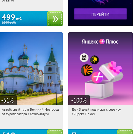
от KK AI
499
руб.
1290
руб.
-51
%
-100
%
Автобусный тур в Великий Новгород
До 45 дней подписки к сервису
08:42:59
Купили:
2
08:42:59
Получили:
19
от туроператора «ХохломаТур»
«Яндекс Плюс»
Сенная площадь
Россия