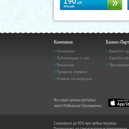
190
руб.
490
руб.
Компания
Бизнес-Пар
Основное
Давайте сд
Публикации о нас
Заработайт
Вакансии
Прошедши
Правила сервиса
Ответы на вопросы
Все наши купоны доступны
через Мобильное Приложение:
Сэкономьте до 90% при любых покупках
Подпишитесь на самые выгодные предложения