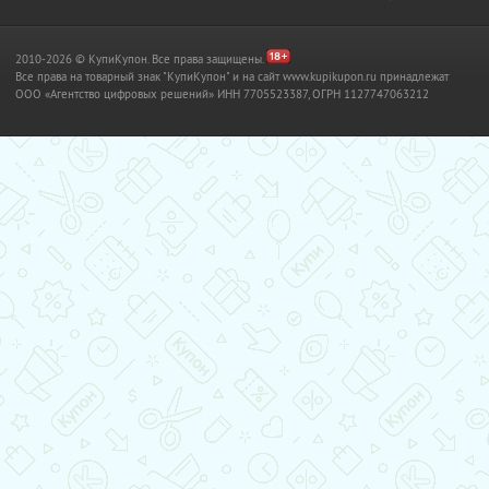
2010-2026 © КупиКупон. Все права защищены.
Все права на товарный знак "КупиКупон" и на сайт www.kupikupon.ru принадлежат
OOO «Агентство цифровых решений» ИНН 7705523387, ОГРН 1127747063212