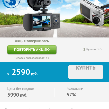
Акция завершилась
56
ПОВТОРИТЬ АКЦИЮ
Купили:
Человек проголосовало: 31
КУПИТЬ
2590
от
руб.
Цена без скидки:
Экономия:
5990
57%
руб.