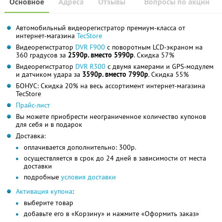
Основное
Адреса
Отзывы
Вопросы по акции
Автомобильный видеорегистратор премиум-класса от
интернет-магазина
TecStore
Видеорегистратор
DVR F900
с поворотным LCD-экраном на
360 градусов за
2590р. вместо 5990р
. Скидка 57%
Видеорегистратор
DVR R300
с двумя камерами и GPS-модулем
и датчиком удара за
3590р. вместо 7990р
. Скидка 55%
БОНУС: Скидка 20% на весь ассортимент интернет-магазина
TecStore
Прайс-лист
Вы можете приобрести неограниченное количество купонов
для себя и в подарок
Доставка:
оплачивается дополнительно: 300р.
осуществляется в срок до 24 дней в зависимости от места
доставки
подробные
условия доставки
Активация купона
:
выберите товар
добавьте его в «Корзину» и нажмите «Оформить заказ»