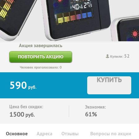
Акция завершилась
52
ПОВТОРИТЬ АКЦИЮ
Купили:
Человек проголосовало: 0
КУПИТЬ
590
руб.
Цена без скидки:
Экономия:
1500
61%
руб.
Основное
Адреса
Отзывы
Вопросы по акции