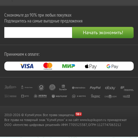
Сэкономьте до 90% при любых покупках
Подпишитесь на самые выгодные предложения
Принимаем к оплате:
2010-2026 © КупиКупон. Все права защищены.
Все права на товарный знак "КупиКупон" и на сайт www.kupikupon.ru принадлежат
OOO «Агентство цифровых решений» ИНН 7705523387, ОГРН 1127747063212