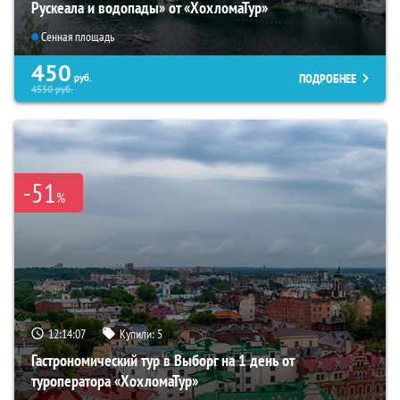
Рускеала и водопады» от «ХохломаТур»
Сенная площадь
450
ПОДРОБНЕЕ
руб.
4550
руб.
-51
%
12:14:06
Купили:
5
Гастрономический тур в Выборг на 1 день от
туроператора «ХохломаТур»