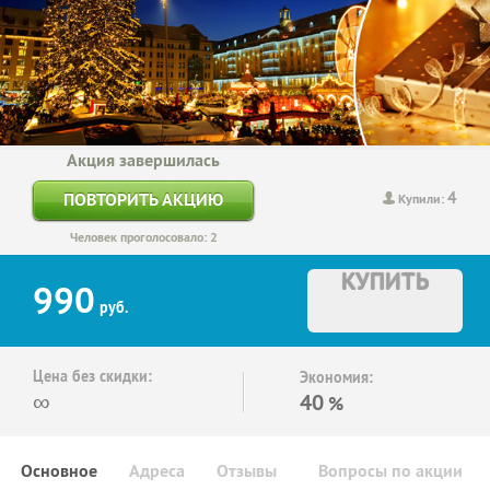
Акция завершилась
4
ПОВТОРИТЬ АКЦИЮ
Купили:
Человек проголосовало: 2
КУПИТЬ
990
руб.
Цена без скидки:
Экономия:
∞
40
%
Основное
Адреса
Отзывы
Вопросы по акции