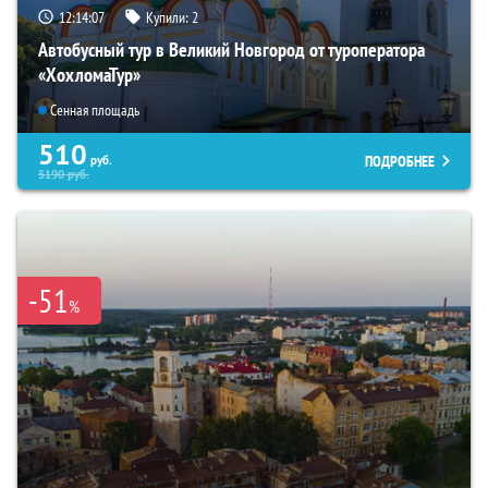
12:14:06
Купили:
2
Автобусный тур в Великий Новгород от туроператора
«ХохломаТур»
Сенная площадь
510
ПОДРОБНЕЕ
руб.
5190
руб.
-51
%