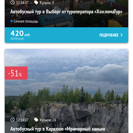
12:14:06
Купили:
9
Автобусный тур в Выборг от туроператора «ХохломаТур»
Сенная площадь
420
ПОДРОБНЕЕ
руб.
4230
руб.
-51
%
12:14:06
Купили:
24
Автобусный тур в Карелию «Мраморный каньон