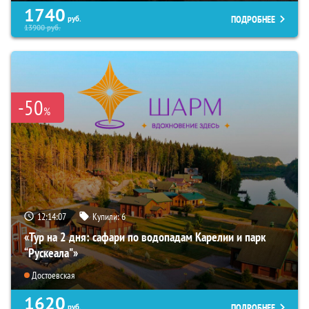
1740
ПОДРОБНЕЕ
руб.
13900
руб.
-50
%
12:14:06
Купили:
6
«Тур на 2 дня: сафари по водопадам Карелии и парк
“Рускеала"»
Достоевская
1620
ПОДРОБНЕЕ
руб.