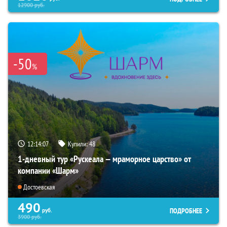
12900
руб.
-50
%
12:14:06
Купили:
48
1-дневный тур «Рускеала — мраморное царство» от
компании «Шарм»
Достоевская
490
ПОДРОБНЕЕ
руб.
3900
руб.