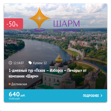
-50
%
12:14:06
Купили:
12
1-дневный тур «Псков — Изборск — Печоры» от
компании «Шарм»
Достоевская
640
ПОДРОБНЕЕ
руб.
5100
руб.