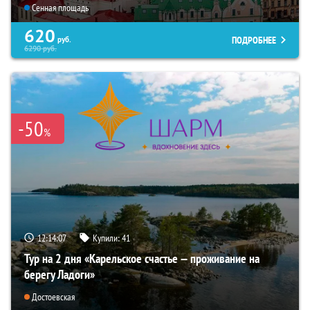
Сенная площадь
620
ПОДРОБНЕЕ
руб.
6290
руб.
-50
%
12:14:06
Купили:
41
Тур на 2 дня «Карельское счастье — проживание на
берегу Ладоги»
Достоевская