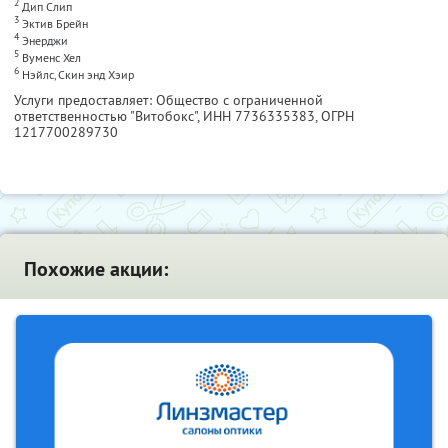
2
Дип Слип
3
Эктив Брейн
4
Энерджи
5
Вуменс Хел
6
Нэйлс, Скин энд Хэир
Услуги предоставляет: Общество с ограниченной
ответственностью "Витобокс",
ИНН 7736335383
, ОГРН
1217700289730
Похожие акции: