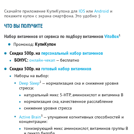
Скачайте приложение КупиКупона для
IOS
или
Android
и
покажите купон с экрана смартфона. Это удобно :)
ЧТО ВЫ ПОЛУЧИТЕ
1
Набор витаминов от сервиса по подбору витаминов
VitoBox
Промокод:
КупиКупон
Скидка 500р. на
персональный набор витаминов
БОНУС:
онлайн-чекап
— бесплатно
Скидка 500р. на
готовый набор витаминов
Наборы на выбор:
2
Deep Sleep
— нормализация сна и снижение уровня
стресса:
натуральный микс 5-HTP, аминокислот и витамина B
нормализация сна, качественное расслабление
снижение уровня стресса
3
Active Brain
— улучшение когнитивных способностей и
концентрации:
тонизирующий микс аминокислот, витаминов группы B
и гинкго билоба