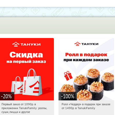
-20
%
-100
%
Первый заказ от 1090р. в
Ролл «Чеддер» в подарок при заказе
01:13:33
Получили:
256
01:13:33
Получили:
108
приложении TanukiFamily: роллы,
от 1490р. в TanukiFamily
Россия
Россия
суши, пицца и другое