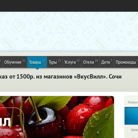
2
31
27
13
13
18
7
Обучение
Товары
Туры
Услуги
Отели
Дети
Промокоды
аз от 1500р. из магазинов «ВкусВилл». Сочи
Получ
Цена