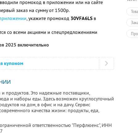
е вводили промокод в приложении или на сайте
ервый заказ на сумму от 1500р.
Тов
 приложении
, укажите промокод
30VFA6LS
в
Зак
тся со всеми акциями и спецпредложениями
Про
бря 2025 включительно
ся купоном
НИИ
 и продуктов. Это надежные поставщики,
люда и наборы еды. Здесь возможен круглосуточный
родуктов на дом, в офис и на дачу. Сервис
овременного качества жизни: продукты, еда,
 ограниченной ответственностью "Перфлюенс",
ИНН
57