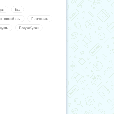
ары
Еда
аз готовой еды
Промокоды
дукты
ПолучиКупон