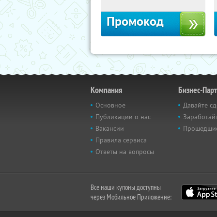
Промокод
Компания
Бизнес-Пар
Основное
Давайте сд
Публикации о нас
Заработайт
Вакансии
Прошедши
Правила сервиса
Ответы на вопросы
Все наши купоны доступны
через Мобильное Приложение: