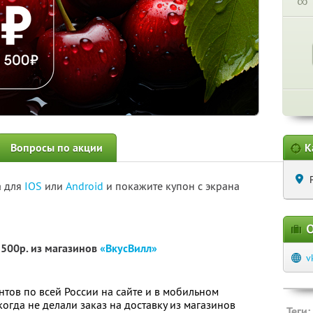
∞
Вопросы по акции
К
а для
IOS
или
Android
и покажите купон с экрана
О
1500р. из магазинов
«ВкусВилл»
v
нтов по всей России на сайте и в мобильном
огда не делали заказ на доставку из магазинов
Теги: