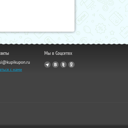
такты
Мы в Соцсетях
si@kupikupon.ru
аться с нами