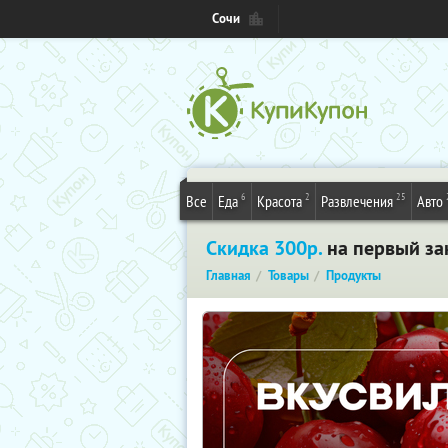
Сочи
6
2
25
Все
Еда
Красота
Развлечения
Авто
Скидка 300р.
на первый зак
Главная
Товары
Продукты