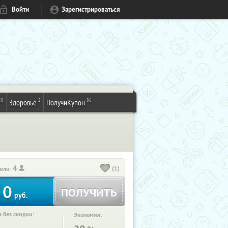
Войти
Зарегистрироваться
50
2
86
Здоровье
ПолучиКупон
4
(1)
или:
0
ПОЛУЧИТЬ
руб.
 без скидки:
Экономия: