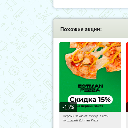
Похожие акции:
-15
%
Первый заказ от 2999р. в сети
01:13:33
Получили:
43
пиццерий Zotman Pizza
Россия