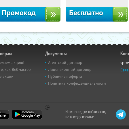
Промокод
Бесплатно
тнёрам
Документы
Кон
елаем акцию!
Агентский договор
spro
е, как Вебмастер
Лицензионный договор
Связ
е акции
Публичная оферта
Политика конфиденциальности
Ищите скидки поблизости,
не выходя из чата: