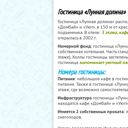
Гостиница «Лунная долина»
Гостиница «Лунная долина» распо
«Домбай» и «Уют», в 150 м от кре
подъемника. В отеле:
3 этажа, каф
открылась в 2002 г.
Номерной фонд
: гостиница «Лунн
собственная котельная. Часть ста
этаже). Холлы гостиницы застеле
гостиница
напоминает уютный ох
Номера гостиницы:
Питание
: небольшое кафе в гостин
питание. Также в гостинице «Лунн
этаже, где возможно самостоятел
Инфраструктура
гостиницы «Лунна
находятся кафе «Домбай» и «Уют»,
Имеется 2 собственных проката
:
снегоходов.