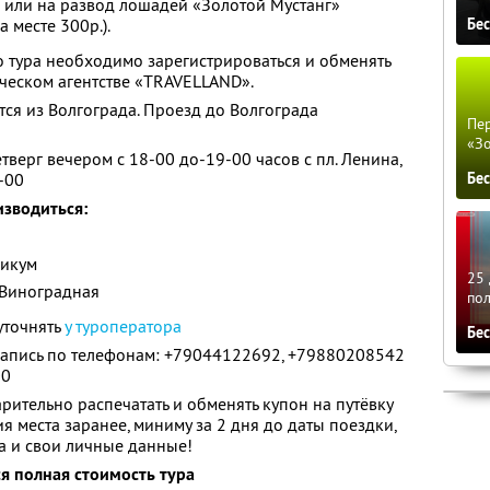
 или на развод лошадей «Золотой Мустанг»
Бе
 месте 300р.).
 тура необходимо зарегистрироваться и обменять
ическом агентстве «TRAVELLAND».
тся из Волгограда. Проезд до Волгограда
Пер
«З
тверг вечером с 18-00 до-19-00 часов с пл. Ленина,
-00
Бе
изводиться:
никум
25 
 Виноградная
по
точнять
у туроператора
Бе
апись по телефонам: +79044122692, +79880208542
00
ительно распечатать и обменять купон на путёвку
 места заранее, миниму за 2 дня до даты поездки,
а и свои личные данные!
ся полная стоимость тура