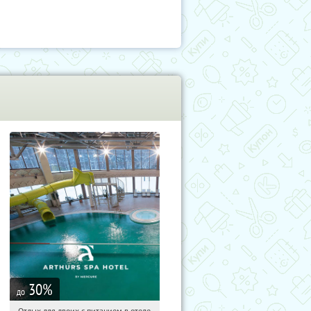
30
%
до
Отдых для двоих с питанием в отеле