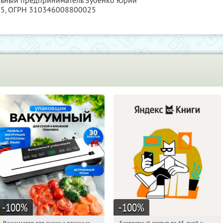
альный предприниматель Зубенко Юрий
95
, ОГРН 310346008800025
-100
%
-100
%
Вакууматор для сухих и влажных
Бесплатный доступ до 45 дней к