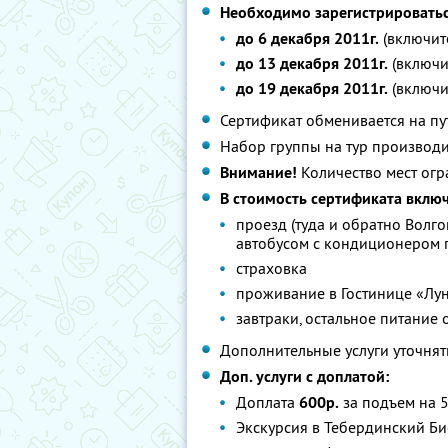
Необходимо зарегистрироватьс
до 6 декабря 2011г.
(включите
до 13 декабря 2011г.
(включи
до 19 декабря 2011г.
(включи
Сертификат обменивается на пу
Набор группы на тур производ
Внимание!
Количество мест огр
В стоимость сертификата вклю
проезд (туда и обратно Волг
автобусом с кондиционером 
страховка
проживание в Гостинице «Лу
завтраки, остальное питание
Дополнительные услуги уточнять
Доп. услуги с доплатой:
Доплата
600р.
за подъем на 5
Экскурсия в Тебердинский Би