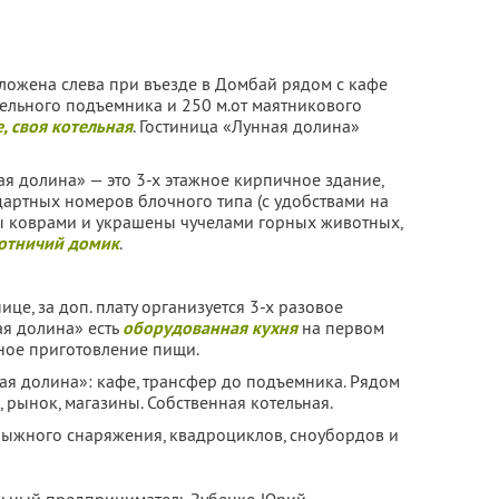
ложена слева при въезде в Домбай рядом с кафе
сельного подъемника и 250 м.от маятникового
е, своя котельная
. Гостиница «Лунная долина»
ая долина» — это 3-х этажное кирпичное здание,
ндартных номеров блочного типа (с удобствами на
ны коврами и украшены чучелами горных животных,
отничий домик
.
ице, за доп. плату организуется 3-х разовое
ая долина» есть
оборудованная кухня
на первом
ьное приготовление пищи.
я долина»: кафе, трансфер до подъемника. Рядом
 рынок, магазины. Собственная котельная.
 лыжного снаряжения, квадроциклов, сноубордов и