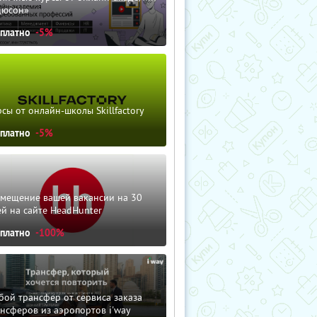
дюсон»
сплатно
-5%
сы от онлайн-школы Skillfactory
сплатно
-5%
змещение вашей вакансии на 30
й на сайте HeadHunter
сплатно
-100%
ой трансфер от сервиса заказа
нсферов из аэропортов i'way