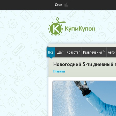
Сочи
6
2
25
Все
Еда
Красота
Развлечения
Авто
Новогодний 5-ти дневный т
Главная