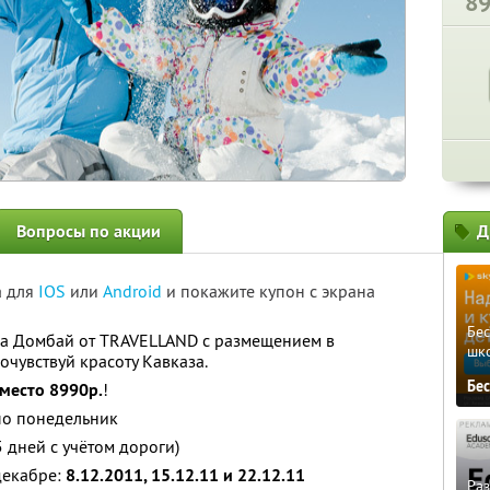
8
Вопросы по акции
Д
а для
IOS
или
Android
и покажите купон с экрана
Бе
на Домбай от TRAVELLAND с размещением в
шк
очувствуй красоту Кавказа.
Бе
вместо 8990р.
!
по понедельник
5 дней с учётом дороги)
декабре:
8.12.2011, 15.12.11 и 22.12.11
Ра