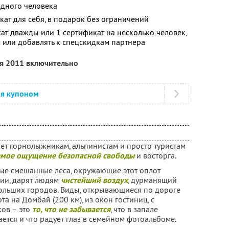
одного человека
кат для себя, в подарок без ограничений
кат дважды или 1 сертификат на несколько человек,
 или добавлять к спецскидкам партнера
ря 2011 включительно
ся купоном
ет горнолыжникам, альпинистам и просто туристам
емое ощущение безопасной свободы
и восторга.
ые смешанные леса, окружающие этот оплот
ии, дарят людям
чистейший воздух
, дурманящий
ольших городов. Виды, открывающиеся по дороге
та на Домбай (200 км), из окон гостиниц, с
ов – это
то, что не забывается
, что в запале
ется и что радует глаз в семейном фотоальбоме.