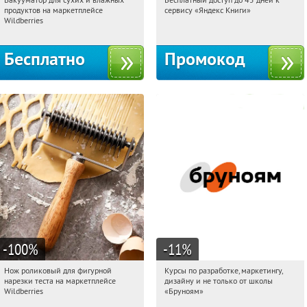
19:17:19
Получили:
180
19:17:19
Получи первым!
продуктов на маркетплейсе
сервису «Яндекс Книги»
Россия
Россия
Wildberries
Бесплатно
Промокод
-100
%
-11
%
Нож роликовый для фигурной
Курсы по разработке, маркетингу,
19:17:19
Получили:
265
19:17:19
Получи первым!
нарезки теста на маркетплейсе
дизайну и не только от школы
Россия
Россия
Wildberries
«Бруноям»