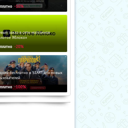
сплатно
-10%
вый заказ в сети магазинов
олотое Яблоко»
сплатно
-20%
дней бесплатно в START для новых
льзователей
сплатно
-100%