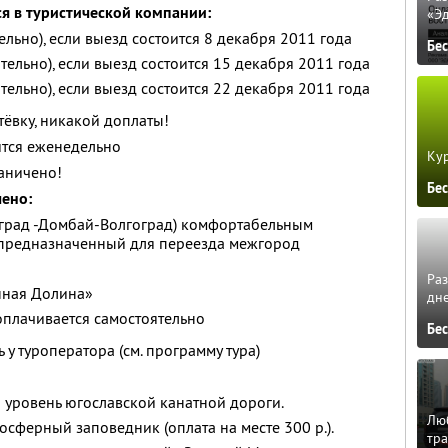
я в туристической компании:
«Э
льно), если выезд состоится 8 декабря 2011 года
Бе
тельно), если выезд состоится 15 декабря 2011 года
тельно), если выезд состоится 22 декабря 2011 года
тёвку, никакой доплаты!
ится еженедельно
Кур
аничено!
Бе
чено:
оград -Домбай-Волгоград) комфортабельным
предназначенный для переезда межгород
Ра
нная Долина»
дне
 оплачивается самостоятельно
Бе
 у туроператора (см. программу тура)
 уровень югославской канатной дороги.
Люб
осферный заповедник (оплата на месте 300 р.).
тра