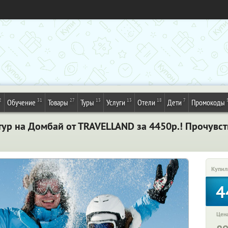
2
31
27
13
13
18
7
Обучение
Товары
Туры
Услуги
Отели
Дети
Промокоды
ур на Домбай от TRAVELLAND за 4450р.! Прочувств
Купил
4
Цена