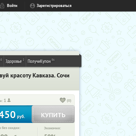
Войти
Зарегистрироваться
50
2
86
Здоровье
ПолучиКупон
уй красоту Кавказа. Сочи
1
(0)
и:
450
КУПИТЬ
руб.
 без скидки:
Экономия: