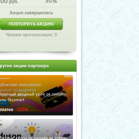
900
50%
руб.
Акция завершилась
ПОВТОРИТЬ АКЦИЮ
Человек проголосовало: 0
ругие акции партнера
сплатный вводный урок от онлайн-
олы Skysmart
сплатно
-100%
зличные курсы от онлайн-академии