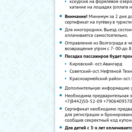
кскурсия на форелевое озеро
катание на лошадях (оплата на
Внимание!
Минимум за 2 дня до
сертификат на путёвку в турист
Для иногородних. Выезд состои
оплачивается самостоятельно.
Отправление из Волгограда в че
возвращение утром с 7- 00-до 8
Посадка пассажиров будет про
Кировский- ост. Авангард
Советский-ост. Нефтяной Тех
Красноармейский район-ост.
Дополнительную информацию у
Необходима предварительная з
+7(8442)50-52-09 +790640957
Сертификат необходимо предвар
для регистрации и бронирования
сообщив секректный код купон
Для детей с 3-х лет оплачивает