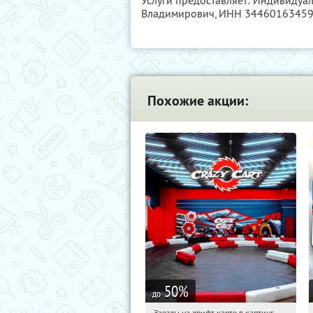
Услуги предоставляет: Индивиду
Владимирович,
ИНН 3446016345
Похожие акции:
50
%
до
Заезды на дрифт-карте в картинг-