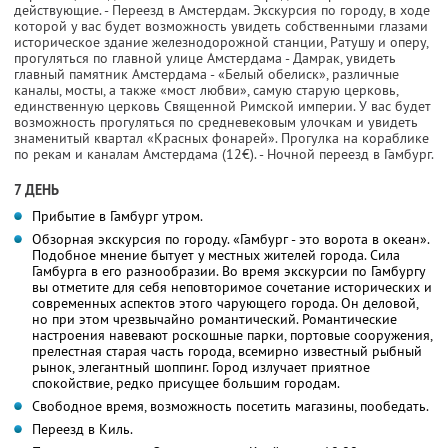
действующие. - Переезд в Амстердам. Экскурсия по городу, в ходе
которой у вас будет возможность увидеть собственными глазами
историческое здание железнодорожной станции, Ратушу и оперу,
прогуляться по главной улице Амстердама - Дамрак, увидеть
главный памятник Амстердама - «Белый обелиск», различные
каналы, мосты, а также «мост любви», самую старую церковь,
единственную церковь Священной Римской империи. У вас будет
возможность прогуляться по средневековым улочкам и увидеть
знаменитый квартал «Красных фонарей». Прогулка на кораблике
по рекам и каналам Амстердама (12€). - Ночной переезд в Гамбург.
7 ДЕНЬ
Прибытие в Гамбург утром.
Обзорная экскурсия по городу. «Гамбург - это ворота в океан».
Подобное мнение бытует у местных жителей города. Сила
Гамбурга в его разнообразии. Во время экскурсии по Гамбургу
вы отметите для себя неповторимое сочетание исторических и
современных аспектов этого чарующего города. Он деловой,
но при этом чрезвычайно романтический. Романтические
настроения навевают роскошные парки, портовые сооружения,
прелестная старая часть города, всемирно известный рыбный
рынок, элегантный шоппинг. Город излучает приятное
спокойствие, редко присущее большим городам.
Свободное время, возможность посетить магазины, пообедать.
Переезд в Киль.