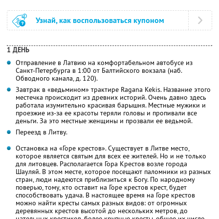
Узнай, как воспользоваться купоном
1 ДЕНЬ
Отправление в Латвию на комфортабельном автобусе из
Санкт-Петербурга в 1:00 от Балтийского вокзала (наб.
Обводного канала, д. 120).
Завтрак в «ведьмином» трактире Ragana Kekis. Название этого
местечка происходит из древних историй. Очень давно здесь
работала изумительно красивая барышня. Местные мужики и
проезжие из-за ее красоты теряли головы и пропивали все
деньги. За это местные женщины и прозвали ее ведьмой.
Переезд в Литву.
Остановка на «Горе крестов». Существует в Литве место,
которое является святым для всех ее жителей. Но и не только
для литовцев. Располагается Гора Крестов возле города
Шауляй. В этом месте, которое посещают паломники из разных
стран, люди надеются приблизиться к Богу. По народному
поверью, тому, кто оставит на Горе крестов крест, будет
способствовать удача. В настоящее время на Горе крестов
можно найти кресты самых разных видов: от огромных
деревянных крестов высотой до нескольких метров, до
нательных крестиков, более крупные кресты, общее их число