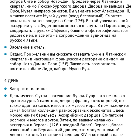
остров Сите и собор Нотр-Дам. Проедете через Латинский
квартал, мимо Люксембургского дворца, Дворца инвалидов, Де
Орсе, Музея импрессионистов. Вы увидите мост Александра III,
а также посетите Музей духов (вход бесплатный). Сможете
покататься на теплоходе по Сене (12€). В этой увлекательной
экскурсии у вас будет возможность взглянуть на Париж с воды,
«подержать в руках» Эйфелеву башню и сфотографироваться
рядом с ней, и все это - в сопровождении аудиогида на
русском языке.
Заселение в отель.
Отдых. При желании вы сможете отведать ужин в Латинском
квартале - в настоящем французском ресторане с видом на
собор Нотр-Дам де Пари (15€). Также есть возможность
посетить кабаре Лидо, кабаре Мулен Руж.
4 ДЕНЬ
Завтрак в гостинце.
День музеев. С утра - посещение Лувра. Лувр - это не только
архитектурный памятник, дворец французских королей, но
также один из самых известных музеев мира. В нем находится
самая богатая коллекция разнообразных экспонатов. Здесь
можно найти барельефы Ассирийских дворцов, Египетские
росписи и многое другое. Затем, по вашему желанию -
экскурсия в Версаль (12€ + входной билет). Версаль, более
известный как Версальский дворец, это монументальный
дворец, который построил Людовик XIV, и который в наше