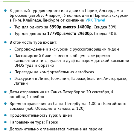
8-дневный тур для одного или двоих в Париж, Амстердам и
Брюссель (автобус + паром). 3 полных дня в Париже, экскурсии
в Риге, Клайпеде, Гамбурге от компании
VRK Travel
Тур для одного за
8990р. вместо 14800р.
Скидка 39%
Тур для двоих за
17790р. вместо 29600р.
Скидка 40%
В стоимость тура входит:
Сопровождение и экскурсии с русскоговорящим гидом
Пассажирский билет + место в общем зале (кресло
самолетного типа, туалет и душ) на паром датской компании
DFDS туда и обратно
Переезды на комфортабельных автобусах
Экскурсии в Литве, Германии, Париже, Бельгии, Амстердаме,
Латвии
Даты отправления из Санкт-Петербурга: 20 сентября, 4
октября, 1 ноября
Время отправления из Санкт-Петербурга: 1.00 от Балтийского
вокзала (наб. Обводного канала, д. 120)
Продолжительность тура: 8 дней
Направление тура: Париж
Дополнительно оплачивается питание на пароме: