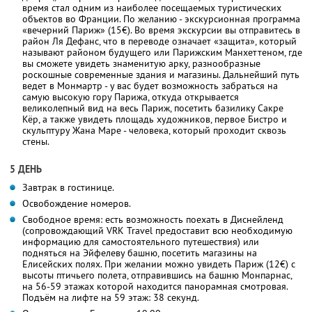
время стал одним из наиболее посещаемых туристических
объектов во Франции. По желанию - экскурсионная программа
«вечерний Париж» (15€). Во время экскурсии вы отправитесь в
район Ля Дефанс, что в переводе означает «защита», который
называют районом будущего или Парижским Манхеттеном, где
вы сможете увидеть знаменитую арку, разнообразные
роскошные современные здания и магазины. Дальнейший путь
ведет в Монмартр - у вас будет возможность забраться на
самую высокую гору Парижа, откуда открывается
великолепный вид на весь Париж, посетить базилику Сакре
Кёр, а также увидеть площадь художников, первое Бистро и
скульптуру Жана Маре - человека, который проходит сквозь
стены.
5 ДЕНЬ
Завтрак в гостинице.
Освобождение номеров.
Свободное время: есть возможность поехать в Диснейленд
(сопровождающий VRK Travel предоставит всю необходимую
информацию для самостоятельного путешествия) или
подняться на Эйфелеву башню, посетить магазины на
Елисейских полях. При желании можно увидеть Париж (12€) с
высоты птичьего полета, отправившись на башню Монпарнас,
на 56-59 этажах которой находится панорамная смотровая.
Подъём на лифте на 59 этаж: 38 секунд.