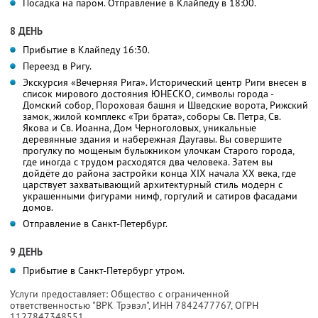
Посадка на паром. Отправление в Клайпеду в 18:00.
8 ДЕНЬ
Прибытие в Клайпеду 16:30.
Переезд в Ригу.
Экскурсия «Вечерняя Рига». Исторический центр Риги внесен в
список мирового достояния ЮНЕСКО, символы города -
Домский собор, Пороховая башня и Шведские ворота, Рижский
замок, жилой комплекс «Три брата», соборы Св. Петра, Св.
Якова и Св. Иоанна, Дом Черноголовых, уникальные
деревянные здания и набережная Даугавы. Вы совершите
прогулку по мощеным булыжником улочкам Старого города,
где иногда с трудом расходятся два человека. Затем вы
дойдёте до района застройки конца XIX начала XX века, где
царствует захватывающий архитектурный стиль модерн с
украшенными фигурами нимф, горгулий и сатиров фасадами
домов.
Отправление в Санкт-Петербург.
9 ДЕНЬ
Прибытие в Санкт-Петербург утром.
Услуги предоставляет: Общество с ограниченной
ответственностью "ВРК Трэвэл",
ИНН 7842477767
, ОГРН
1127847348551