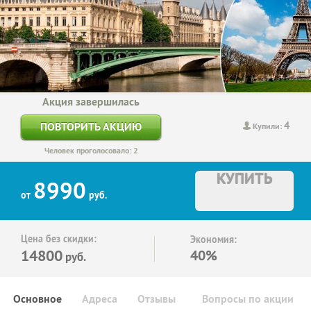
Акция завершилась
4
ПОВТОРИТЬ АКЦИЮ
Купили:
Человек проголосовало: 2
КУПИТЬ
8990
от
руб.
Цена без скидки:
Экономия:
14800
40%
руб.
Основное
Адреса
Отзывы
Вопросы по акции