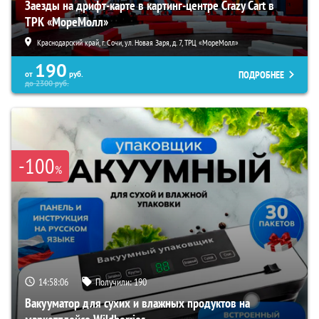
Заезды на дрифт-карте в картинг-центре Crazy Cart в
ТРК «МореМолл»
Краснодарский край, г. Сочи, ул. Новая Заря, д. 7, ТРЦ «МореМолл»
190
ПОДРОБНЕЕ
от
руб.
до
2300
руб.
-100
%
14:58:05
Получили:
190
Вакууматор для сухих и влажных продуктов на