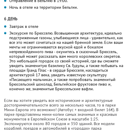
Отправление в Бельгию в 19:00.
Ночь в отеле на территории Бельгии.
6 ДЕНЬ
Завтрак в отеле
Экскурсия по Брюсселю. Возвышенная архитектура, идеально
подстриженные газоны, улыбающиеся лица - удивительно, как
все это может сочетаться на нашей бренной земле. Если ваши
мечты не ограничиваются вкусной едой и бокалом
непревзойденного пива - окунитесь в сказочный Брюссель,
который может рассказать вам много королевских секретов.
Это небольшой городок со своей историей, где вы сможете
увидеть знаменитую базилику Св. Гудулы, а также побывать на
площади Гранд Плас - в сердце Брюсселя, насладиться
архитектурой 17 века, увидеть известную скульптуру
«Писающего мальчика», а также попробовать знаменитый
Брюссельский шоколад, Бельгийское фруктовое пиво и,
конечно же, знаменитые Брюссельские вафли.
Если вы хотите увидеть все исторические и архитектурные
достопримечательности всего за несколько часов, то в парке
Мини-Европа это возможно! (Автобус + входной билет 16€). В
парке представлены мини-копии самых значимых и красивых
монументов в Европейском Союзе в масштабе 1:25.
Экспонируются около 80 городов и 350 зданий. Все модели
кораблей, поездов и автомобилей в «городах» парка