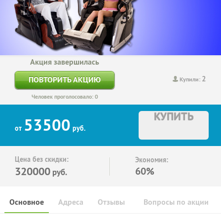
Акция завершилась
2
ПОВТОРИТЬ АКЦИЮ
Купили:
Человек проголосовало: 0
КУПИТЬ
53500
от
руб.
Цена без скидки:
Экономия:
320000
60%
руб.
Основное
Адреса
Отзывы
Вопросы по акции