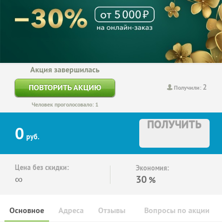
Акция завершилась
2
ПОВТОРИТЬ АКЦИЮ
Получили:
Человек проголосовало: 1
ПОЛУЧИТЬ
0
руб.
Цена без скидки:
Экономия:
∞
30
%
Основное
Адреса
Отзывы
Вопросы по акции