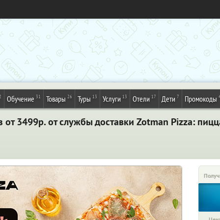
2
31
26
13
13
17
7
Обучение
Товары
Туры
Услуги
Отели
Дети
Промокоды
 от 3499р. от службы доставки Zotman Pizza: пиц
Получ
Цена