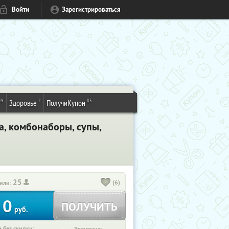
Войти
Зарегистрироваться
49
2
85
Здоровье
ПолучиКупон
ца, комбонаборы, супы,
25
(6)
или:
0
ПОЛУЧИТЬ
руб.
 без скидки: