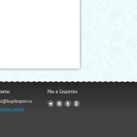
такты
Мы в Соцсетях
si@kupikupon.ru
аться с нами