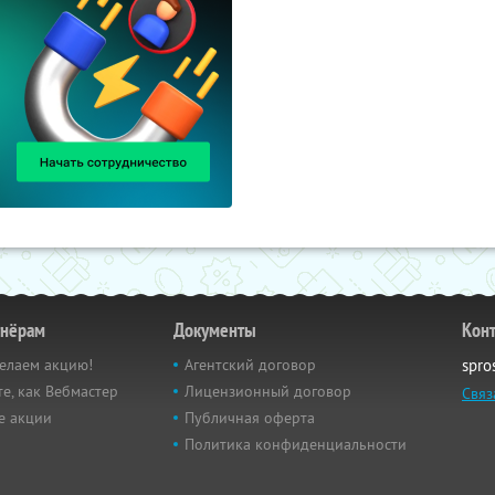
тнёрам
Документы
Кон
елаем акцию!
Агентский договор
spro
е, как Вебмастер
Лицензионный договор
Связ
е акции
Публичная оферта
Политика конфиденциальности