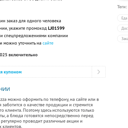
Теги:
Еда
ин заказ для одного человека
нии, укажите промокод
LJ01599
Дос
ими спецпредложениями компании
Зак
и можно уточнить на
сайте
Пол
2025 включительно
ся купоном
НИИ
izza можно оформить по телефону, на сайте или в
заботится о качестве продукции и стремится
о клиента. Поэтому здесь используются только
ты, а блюда готовятся непосредственно перед
и регулярно проводит различные акции и
х клиентов.