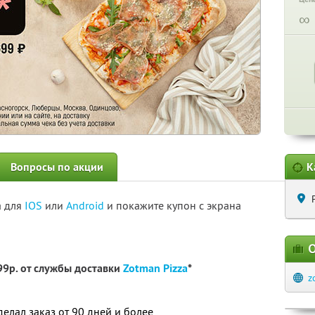
∞
Вопросы по акции
К
а для
IOS
или
Android
и покажите купон с экрана
О
99р. от службы доставки
Zotman Pizza
*
z
 делал заказ от 90 дней и более