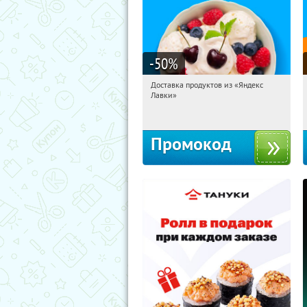
-50
%
Доставка продуктов из «Яндекс
20:18:43
Получили:
5
Лавки»
Россия
Промокод