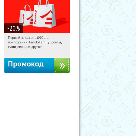
-20
%
Первый заказ от 1090р. в
20:18:43
Получили:
256
приложении TanukiFamily: роллы,
Россия
суши, пицца и другое
Промокод