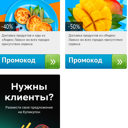
-40
%
-50
%
Доставка продуктов и еды из
Доставка продуктов из «Яндекс
20:18:43
Получили:
38
20:18:43
Получили:
165
«Яндекс Лавки» во всех городах
Лавки» во всех городах присутствия
Россия
Россия
присутствия сервиса
сервиса
Промокод
Промокод