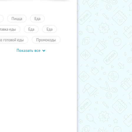
Пицца
Еда
тавка еды
Еда
Еда
аз готовой еды
Промокоды
Показать все
учиКупон
Еда