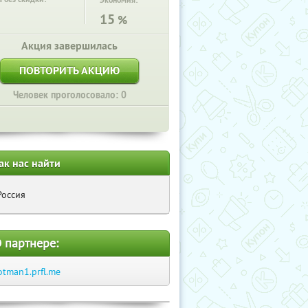
Экономия:
15
%
Акция завершилась
ПОВТОРИТЬ АКЦИЮ
Человек проголосовало: 0
ак нас найти
Россия
 партнере:
otman1.prfl.me