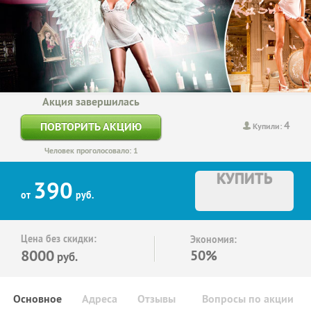
Акция завершилась
4
ПОВТОРИТЬ АКЦИЮ
Купили:
Человек проголосовало: 1
КУПИТЬ
390
от
руб.
Цена без скидки:
Экономия:
8000
50%
руб.
Основное
Адреса
Отзывы
Вопросы по акции