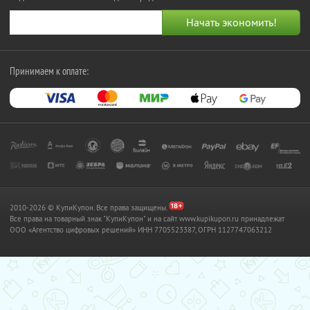
Принимаем к оплате:
2010-2026 © КупиКупон. Все права защищены.
Все права на товарный знак "КупиКупон" и на сайт www.kupikupon.ru принадлежат
OOO «Агентство цифровых решений» ИНН 7705523387, ОГРН 1127747063212