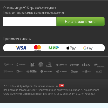
Сэкономьте до 90% при любых покупках
Подпишитесь на самые выгодные предложения
Принимаем к оплате:
2010-2026 © КупиКупон. Все права защищены.
Все права на товарный знак "КупиКупон" и на сайт www.kupikupon.ru принадлежат
OOO «Агентство цифровых решений» ИНН 7705523387, ОГРН 1127747063212