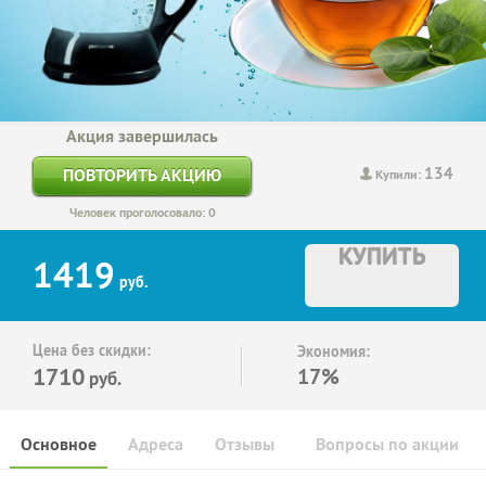
Акция завершилась
134
ПОВТОРИТЬ АКЦИЮ
Купили:
Человек проголосовало: 0
КУПИТЬ
1419
руб.
Цена без скидки:
Экономия:
1710
17%
руб.
Основное
Адреса
Отзывы
Вопросы по акции