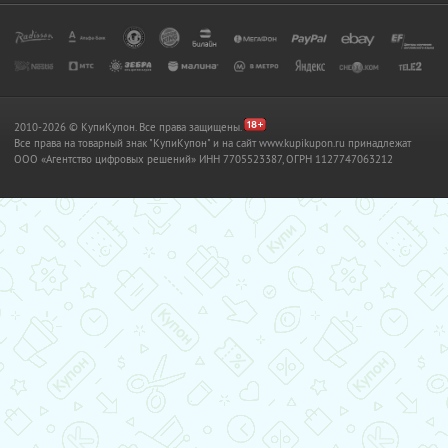
2010-2026 © КупиКупон. Все права защищены.
Все права на товарный знак "КупиКупон" и на сайт www.kupikupon.ru принадлежат
OOO «Агентство цифровых решений» ИНН 7705523387, ОГРН 1127747063212