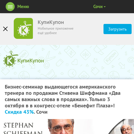
Меню
Сочи
КупиКупон
Мобильное приложение
Загрузить
ещё удобнее
Бизнес-семинар выдающегося американского
тренера по продажам Стивена Шиффмана «Два
самых важных слова в продажах». Только 3
октября в в конгресс-отеле «Бенефит Плаза»!
Скидка 43%
. Сочи