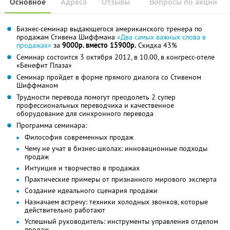
Основное
Адреса
Отзывы
Вопросы по акции
Бизнес-семинар выдающегося американского тренера по
продажам Стивена Шиффмана
«Два самых важных слова в
продажах»
за
9000р. вместо 15900р.
Скидка 43%
Семинар состоится 3 октября 2012, в 10.00, в конгресс-отеле
«Бенефит Плаза»
Семинар пройдет в форме прямого диалога со Стивеном
Шиффманом
Трудности перевода помогут преодолеть 2 супер
профессиональных переводчика и качественное
оборудование для синхронного перевода
Программа семинара:
Философия современных продаж
Чему не учат в бизнес-школах: инновационные подходы
продаж
Интуиция и творчество в продажах
Практические примеры от признанного мирового эксперта
Создание идеального сценария продажи
Назначаем встречу: техники холодных звонков, которые
действительно работают
Успешный руководитель: инструменты управления отделом
продаж