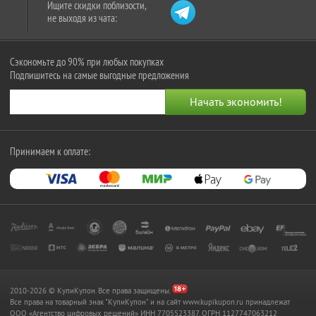
Ищите скидки поблизости,
не выходя из чата:
Сэкономьте до 90% при любых покупках
Подпишитесь на самые выгодные предложения
Принимаем к оплате:
2010-2026 © КупиКупон. Все права защищены.
Все права на товарный знак "КупиКупон" и на сайт www.kupikupon.ru принадлежат
OOO «Агентство цифровых решений» ИНН 7705523387, ОГРН 1127747063212