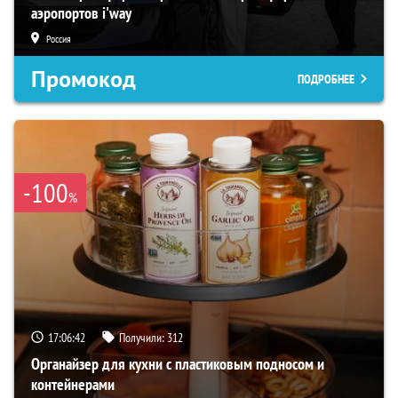
аэропортов i'way
Россия
Промокод
ПОДРОБНЕЕ
-100
%
17:06:40
Получили:
312
Органайзер для кухни с пластиковым подносом и
контейнерами