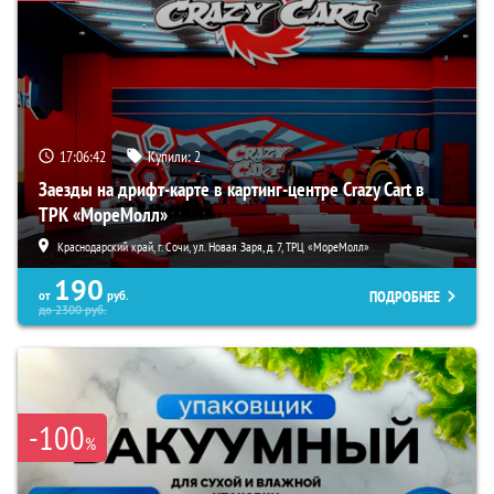
17:06:40
Купили:
2
Заезды на дрифт-карте в картинг-центре Crazy Cart в
ТРК «МореМолл»
Краснодарский край, г. Сочи, ул. Новая Заря, д. 7, ТРЦ «МореМолл»
190
ПОДРОБНЕЕ
от
руб.
до
2300
руб.
-100
%