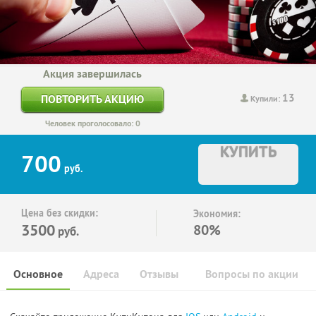
Акция завершилась
13
ПОВТОРИТЬ АКЦИЮ
Купили:
Человек проголосовало: 0
КУПИТЬ
700
руб.
Цена без скидки:
Экономия:
3500
80%
руб.
Основное
Адреса
Отзывы
Вопросы по акции