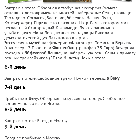
Завтрак в отеле. Обзорная автобусная экскурсия (осмотр
основных достопримечательностей: набережные Сены, площади
Трокадеро, Согласия, Бастилии, Эйфелева башня, Лувр,
Консьержери).
Париж
- это праздник: Нотр-Дам, в котором жил
несчастный благородный Квазимодо, Лувр и загадочно
улыбающаяся Мона Лиза, помпезность улицы Риволи и
демократический дух Латинского квартала.
Экскурсия в музей парфюмерии «Фрагонар». Поездка
в Версаль
(трансфер 13 Евро) или
Фонтенбло
(трансфер 35 Евро) Вечерняя
поездка к
Эйфелевой башне
, на набережную реки Сены к причалу
речных трамвайчиков (5Е+вх. билеты) Ночь в отеле
6-й день
Завтрак в отеле. Свободное время Ночной переезд
в Вену
7-й день
Прибытие
в Вену
. Обзорная экскурсия по городу. Свободное
время Ночь в отеле в Чехии.
8-й день
Завтрак в отеле Выезд в Москву
9-й день
Позднее прибытие в Москву