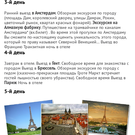
3-й день
Ранний выезд
в Амстердам
. Обзорная экскурсия по городу
(площадь Дам, королевский дворец, улицы Дамрак, Рокин,
цветочный рынок, квартал красных фонарей).
Экскурсия на
Алмазную фабрику
. Путешествие на трамвайчике по каналам
Амстердама* (вх.билет) . Во время этой прогулки по Амстердаму
Вы сможете по-настоящему оценить уникальность этого города,
который по праву называют Северной Венецией… Выезд во
Францию Транзитная ночь в отеле
4-й день
Завтрак в отеле. Выезд в
Гент
. Свободное время для знакомства с
городом Выезд в
Брюссель
. Обзорная экскурсия по городу с
гидом (сказочно-прекрасная площадь Гроте Маркт встречает
гостей пышностью своего убранства). Свободное время Выезд в
Париж
Ночь в отеле
5-й день