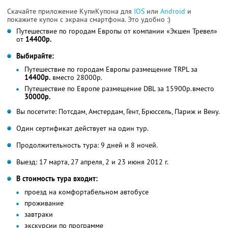
Скачайте приложение КупиКупона для
IOS
или
Android
и
покажите купон с экрана смартфона. Это удобно :)
Путешествие по городам Европы от компании «Экшен Тревел»
от
14400р.
Выбирайте:
Путешествие по городам Европы размещение TRPL за
14400р.
вместо 28000р.
Путешествие по Европе размещение DBL за 15900р.вместо
30000р.
Вы посетите: Потсдам, Амстердам, Гент, Брюссель, Париж и Вену.
Один сертификат действует на один тур.
Продолжительность тура: 9 дней и 8 ночей.
Выезд: 17 марта, 27 апреля, 2 и 23 июня 2012 г.
В стоимость тура входит:
проезд на комфортабельном автобусе
проживание
завтраки
экскурсии по программе