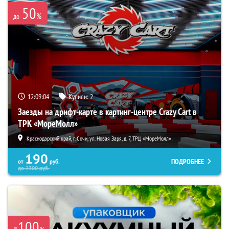
50
%
до
12:09:03
Купили:
2
Заезды на дрифт-карте в картинг-центре Crazy Cart в
ТРК «МореМолл»
Краснодарский край, г. Сочи, ул. Новая Заря, д. 7, ТРЦ «МореМолл»
190
ПОДРОБНЕЕ
от
руб.
до
2300
руб.
-100