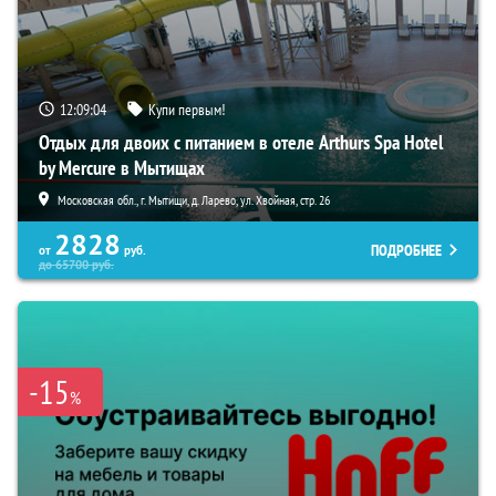
12:09:03
Купи первым!
Отдых для двоих с питанием в отеле Arthurs Spa Hotel
by Mercure в Мытищах
Московская обл., г. Мытищи, д. Ларево, ул. Хвойная, стр. 26
2828
ПОДРОБНЕЕ
от
руб.
до
65700
руб.
-15
%