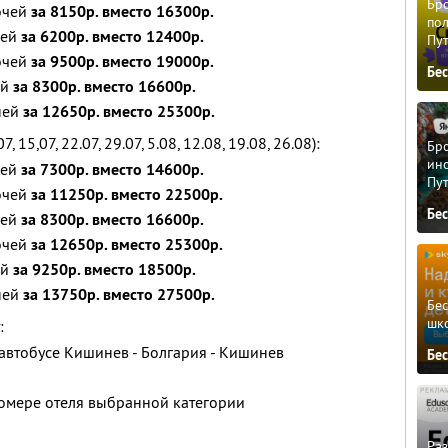
Бро
ночей
за 8150р. вместо 16300р.
пол
чей
за 6200р. вместо 12400р.
Пу
ночей
за 9500р. вместо 19000р.
Бе
ей
за 8300р. вместо 16600р.
дней
за 12650р. вместо 25300р.
, 15,07, 22.07, 29.07, 5.08, 12.08, 19.08, 26.08):
Бро
ино
чей
за 7300р. вместо 14600р.
Пу
ночей
за 11250р. вместо 22500р.
Бе
чей
за 8300р. вместо 16600р.
ночей
за 12650р. вместо 25300р.
ей
за 9250р. вместо 18500р.
дней
за 13750р. вместо 27500р.
Бе
шк
:
автобусе Кишинев - Болгария - Кишинев
Бе
омере отеля выбранной категории
Ра