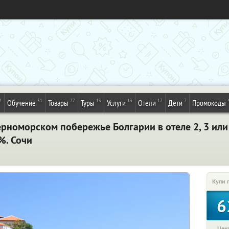
2
31
27
13
13
17
7
Обучение
Товары
Туры
Услуги
Отели
Дети
Промокоды
рноморском побережье Болгарии в отеле 2
, 3
или 
%. Сочи
Купи 
6
Цена