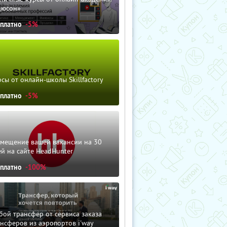
дюсон»
сплатно
-5%
сы от онлайн-школы Skillfactory
сплатно
-5%
змещение вашей вакансии на 30
й на сайте HeadHunter
сплатно
-100%
ой трансфер от сервиса заказа
нсферов из аэропортов i'way