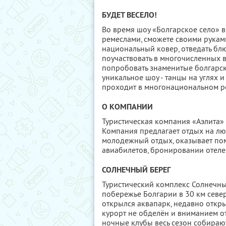
БУДЕТ ВЕСЕЛО!
Во время шоу «Болгарское село» в
ремеслами, сможете своими руками
национальный ковер, отведать блю
поучаствовать в многочисленных 
попробовать знаменитые болгарски
уникальное шоу - танцы на углях 
проходит в многонациональном рес
О КОМПАНИИ
Туристическая компания «Аэлита» 
Компания предлагает отдых на люб
молодежный отдых, оказывает по
авиабилетов, бронировании отеле
СОЛНЕЧНЫЙ БЕРЕГ
Туристический комплекс Солнечны
побережье Болгарии в 30 км север
открылся аквапарк, недавно откры
курорт не обделён и вниманием 
ночные клубы весь сезон собирают