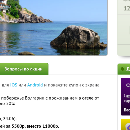
1
Вопросы по акции
Д
а для
IOS
или
Android
и покажите купон с экрана
Ски
 побережье Болгарии с проживанием в отеле от
ка
 до 50%
Бе
, 24.06):
чей
за 5500р. вместо 11000р.