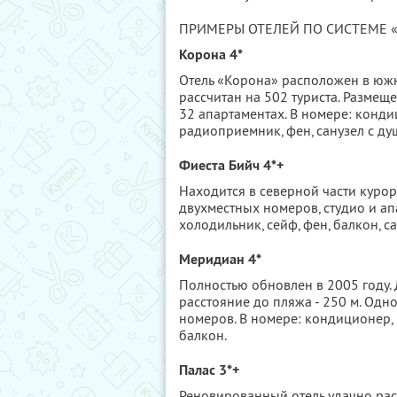
ПРИМЕРЫ ОТЕЛЕЙ ПО СИСТЕМЕ 
Корона 4*
Отель «Корона» расположен в южно
рассчитан на 502 туриста. Размещ
32 апартаментах. В номере: конди
радиоприемник, фен, санузел с ду
Фиеста Бийч 4*+
Находится в северной части курорта
двухместных номеров, студио и ап
холодильник, сейф, фен, балкон, с
Меридиан 4*
Полностью обновлен в 2005 году. 
расстояние до пляжа - 250 м. Одно
номеров. В номере: кондиционер, S
балкон.
Палас 3*+
Реновированный отель удачно рас