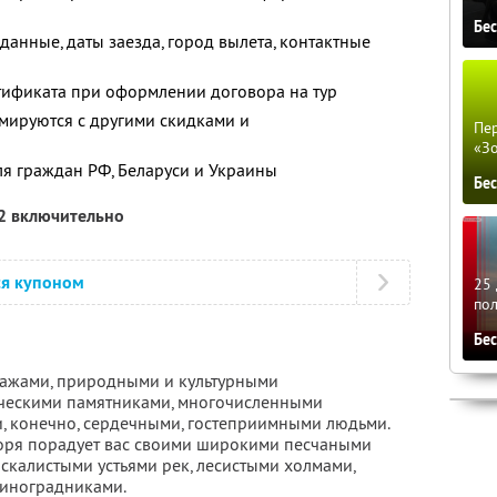
Бе
анные, даты заезда, город вылета, контактные
тификата при оформлении договора на тур
мируются с другими скидками и
Пер
«З
ля граждан РФ, Беларуси и Украины
Бе
12 включительно
ся купоном
25 
по
Бе
зажами, природными и культурными
ическими памятниками, многочисленными
, конечно, сердечными, гостеприимными людьми.
оря порадует вас своими широкими песчаными
скалистыми устьями рек, лесистыми холмами,
виноградниками.