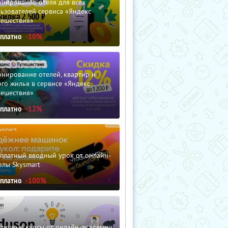
нирование отеля для всех
ьзователей сервиса «Яндекс
тешествия»
сплатно
-10%
нирование отелей, квартир и
го жилья в сервисе «Яндекс
тешествия»
сплатно
-12%
сплатный вводный урок от онлайн-
олы Skysmart
сплатно
-100%
зличные курсы от онлайн-академии