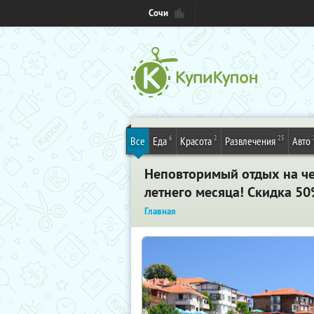
Сочи
6
2
25
Все
Еда
Красота
Развлечения
Авто
Неповторимый отдых на че
летнего месяца! Скидка 50
Главная