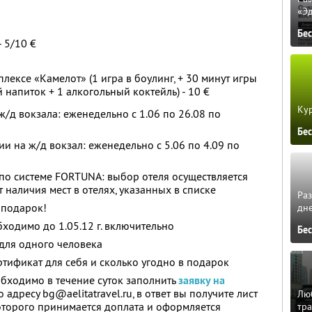
«Э
Бе
 5/10 €
лексе «Камелот» (1 игра в боулинг, + 30 минут игры
 напиток + 1 алкогольный коктейль) - 10 €
Кур
/д вокзала: еженедельно с 1.06 по 26.08 по
Бе
и на ж/д вокзал: еженедельно с 5.06 по 4.09 по
по системе FORTUNA: выбор отеля осуществляется
 наличия мест в отелях, указанных в списке
Ра
 подарок!
дне
бходимо до 1.05.12 г. включительно
Бе
для одного человека
тификат для себя и сколько угодно в подарок
бходимо в течение суток заполнить
заявку на
 адресу bg@aelitatravel.ru, в ответ вы получите лист
Люб
оторого принимается доплата и оформляется
тра