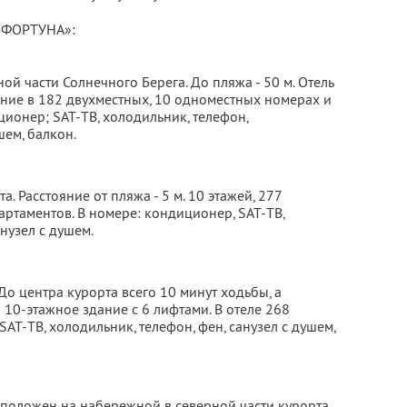
«ФОРТУНА»:
й части Солнечного Берега. До пляжа - 50 м. Отель
ение в 182 двухместных, 10 одноместных номерах и
ционер; SAT-ТВ, холодильник, телефон,
шем, балкон.
. Расстояние от пляжа - 5 м. 10 этажей, 277
артаментов. В номере: кондиционер, SAT-ТВ,
анузел с душем.
До центра курорта всего 10 минут ходьбы, а
 10-этажное здание с 6 лифтами. В отеле 268
AT-ТВ, холодильник, телефон, фен, санузел с душем,
положен на набережной в северной части курорта