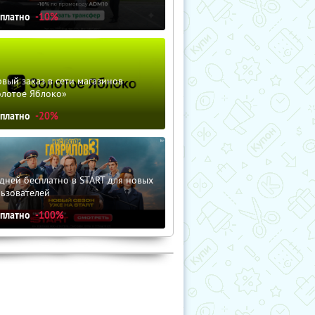
сплатно
-10%
вый заказ в сети магазинов
олотое Яблоко»
сплатно
-20%
дней бесплатно в START для новых
льзователей
сплатно
-100%