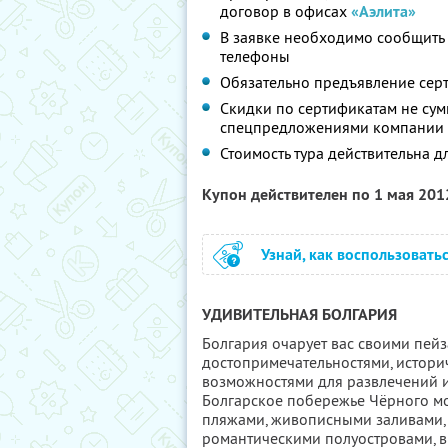
договор в офисах
«Аэлита»
В заявке необходимо сообщить д
телефоны
Обязательно предъявление сер
Скидки по сертификатам не сум
спецпредложениями компании
Стоимость тура действительна д
Купон действителен по 1 мая 20
Узнай, как воспользовать
УДИВИТЕЛЬНАЯ БОЛГАРИЯ
Болгария очарует вас своими пей
достопримечательностями, истор
возможностями для развлечений и
Болгарское побережье Чёрного м
пляжами, живописными заливами, 
романтическими полуостровами, 