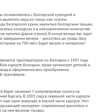
ы познакомитесь с болгарской культурой и
 вылепить чашу из глины или соткать
да болгарской кухни, научиться болгарским танцам,
веселых конкурсах и в неограниченном количестве
е напитки (ракия и вино). В конце вечера вас ждет
и в завершении вечера – дискотека до упада. Шоу
торане на 700 мест. Будет весело и интересно!
является туроператором по Болгарии с 1997 года.
ом курорте Болгарии, также организует детский и
мощь в оформлении виз, приобретении
й, трансферов.
й Берег занимает 7-километровую полосу на
нее Бургаса. В 2003 году в северной части курорта
т еще один аквапарк в южной части курорта. Этот
отдыхающей молодёжи: современные дискотеки и
 на нем веселую тусовку.