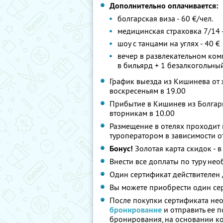
Дополнительно оплачивается:
болгарская виза - 60 €/чел.
медицинская страховка 7/14 -
шоу с танцами на углях - 40 €
вечер в развлекательном комп
в бильярд + 1 безалкогольный
График выезда из Кишинева от ж
воскресеньям в 19.00
Прибытие в Кишинев из Болгари
вторникам в 10.00
Размещение в отелях проходит 
туроператором в зависимости от
Бонус!
Золотая карта скидок - в
Внести все доплаты по туру нео
Один сертификат действителен 
Вы можете приобрести один сер
После покупки сертификата нео
бронирование
и отправить ее по
бронирования, на основании к