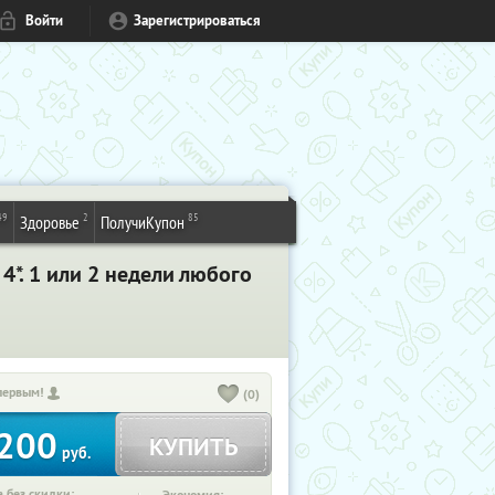
Войти
Зарегистрироваться
49
2
85
Здоровье
ПолучиКупон
4*. 1 или 2 недели любого
первым!
(0)
200
КУПИТЬ
руб.
 без скидки: