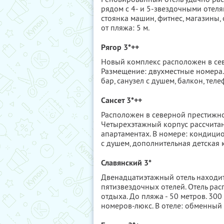
рядом с 4- и 5-звездочными отелям
стоянка машин, фитнес, магазины,
от пляжа: 5 м.
Рягор 3*++
Новый комплекс расположен в севе
Размещение: двухместные номера.
бар, санузел с душем, балкон, теле
Сансет 3*++
Расположен в северной престижно
Четырехэтажный корпус рассчитан
апартаментах. В номере: кондицио
с душем, дополнительная детская 
Славянский 3*
Двенадцатиэтажный отель находит
пятизвездочных отелей. Отель ра
отдыха. До пляжа - 50 метров. 30
номеров-люкс. В отеле: обменный 