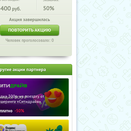
Экономия:
2400
50%
руб.
Акция завершилась
ПОВТОРИТЬ АКЦИЮ
Человек проголосовало: 0
ругие акции партнера
дка 300р. на поездку от
ршеринга «Ситидрайв»
сплатно
-50%