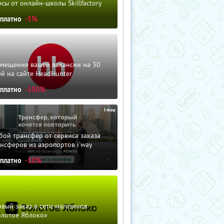
сы от онлайн-школы Skillfactory
сплатно
-5%
змещение вашей вакансии на 30
й на сайте HeadHunter
сплатно
-100%
ой трансфер от сервиса заказа
нсферов из аэропортов i'way
сплатно
-10%
вый заказ в сети магазинов
олотое Яблоко»