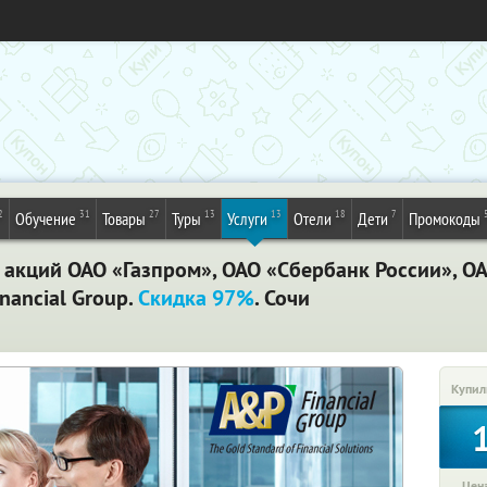
2
31
27
13
13
18
7
Обучение
Товары
Туры
Услуги
Отели
Дети
Промокоды
акций ОАО «Газпром», ОАО «Сбербанк России», ОА
nancial Group.
Скидка 97%
. Сочи
Купил
Цена