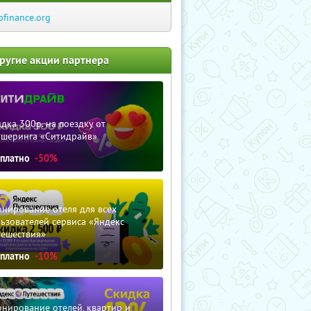
pfinance.org
ругие акции партнера
дка 300р. на поездку от
ршеринга «Ситидрайв»
сплатно
-50%
нирование отеля для всех
ьзователей сервиса «Яндекс
тешествия»
сплатно
-10%
нирование отелей, квартир и