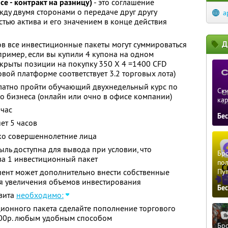
ence - контракт на разницу)
- это соглашение
жду двумя сторонами о передаче друг другу
a
тью актива и его значением в конце действия
Д
в все инвестиционные пакеты могут суммироваться
пример, если вы купили 4 купона на одном
открыты позиции на покупку 350 X 4 =1400 CFD
овой платформе соответствует 3.2 торговых лота)
атно пройти обучающий двухнедельный курс по
Ски
 бизнеса (онлайн или очно в офисе компании)
ка
 час
Бе
ет 5 часов
ько совершеннолетние лица
ыль доступна для вывода при условии, что
Бро
за 1 инвестиционный пакет
пол
иент может дополнительно внести собственные
Пу
ля увеличения объемов инвестирования
Бе
озита
необходимо:
ионного пакета сделайте пополнение торгового
500р. любым удобным способом
Бро