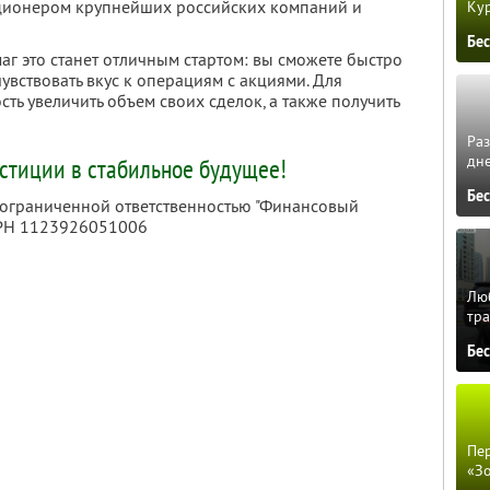
кционером крупнейших российских компаний и
Кур
Бе
г это станет отличным стартом: вы сможете быстро
увствовать вкус к операциям с акциями. Для
ть увеличить объем своих сделок, а также получить
Ра
дне
тиции в стабильное будущее!
Бе
с ограниченной ответственностью "Финансовый
ГРН 1123926051006
Люб
тра
Бе
Пер
«З