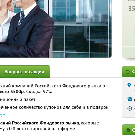
3
Вопросы по акции
К
акций компаний Российского Фондового рынка от
есто 3500р.
Скидка 97%
тиционный пакет
ченное количество купонов для себя и в подарок
:
мпаний Российского Фондового рынка
, которые
у в 0.8 лота в торговой платформе
О