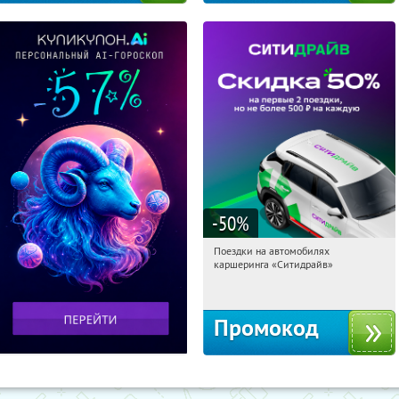
-50
%
Поездки на автомобилях
00:53:02
Получи первым!
каршеринга «Ситидрайв»
Россия
Промокод