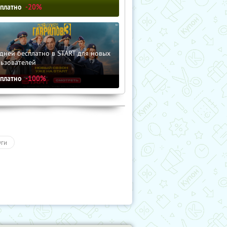
сплатно
-20%
дней бесплатно в START для новых
льзователей
сплатно
-100%
уги