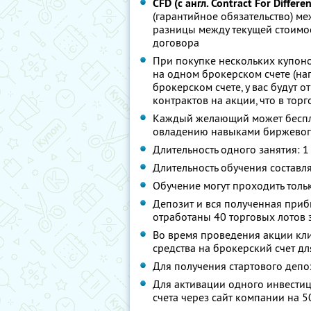
CFD (с англ. Contract For Differ
(гарантийное обязательство) ме
разницы между текущей стоимос
договора
При покупке нескольких купоно
на одном брокерском счете (на
брокерском счете, у вас будут 
контрактов на акции, что в торг
Каждый желающий может беспл
овладению навыками биржевого
Длительность одного занятия: 1
Длительность обучения составля
Обучение могут проходить тол
Депозит и вся полученная приб
отработаны 40 торговых лотов 
Во время проведения акции кл
средства на брокерский счет д
Для получения стартового деп
Для активации одного инвестиц
счета через сайт компании на 