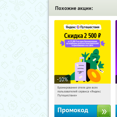
Похожие акции:
-10
%
Бронирование отеля для всех
00:53:02
Получи первым!
пользователей сервиса «Яндекс
Россия
Путешествия»
Промокод