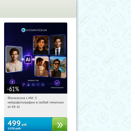
-61
%
Фотосессия с ИИ: 3
00:53:02
Купили:
81
нейрофотографии в любой тематике
Россия
от KK AI
499
руб.
1290
руб.