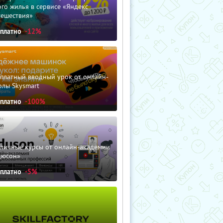
го жилья в сервисе «Яндекс
тешествия»
сплатно
-12%
сплатный вводный урок от онлайн-
олы Skysmart
сплатно
-100%
зличные курсы от онлайн-академии
дюсон»
сплатно
-5%