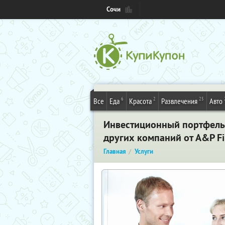
Сочи
6
2
25
Все
Еда
Красота
Развлечения
Авто
Инвестиционный портфель 
других компаний от A&P Fi
Главная
Услуги