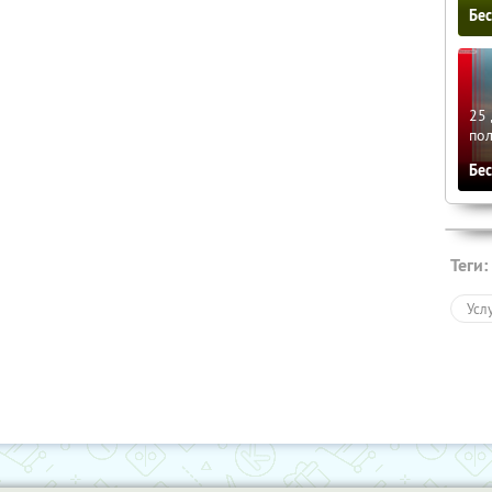
Бе
25 
по
Бе
Теги:
Усл