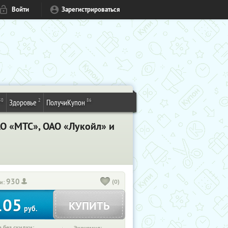
Войти
Зарегистрироваться
50
2
86
Здоровье
ПолучиКупон
О «МТС», ОАО «Лукойл» и
930
(0)
и:
105
КУПИТЬ
руб.
 без скидки: