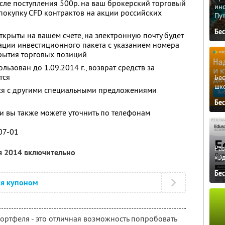
сле поступления 500р. на ваш брокерский торговый
ино
 покупку CFD контрактов на акции российских
Пу
Бе
открыты на вашем счете, на электронную почту будет
ации инвестиционного пакета с указанием номера
крытия торговых позиций
ользован до 1.09.2014 г., возврат средств за
тся
Бе
шк
тся с другими специальными предложениями
Бе
 вы также можете уточнить по телефонам
-07-01
Ра
я 2014 включительно
«Э
Бе
ся купоном
ртфеля - это отличная возможность попробовать