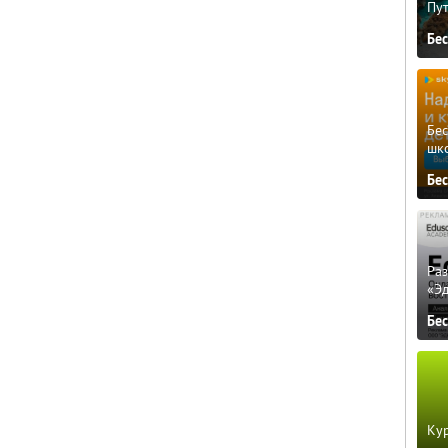
Пу
Бе
Бе
шк
Бе
Ра
«Э
Бе
Кур