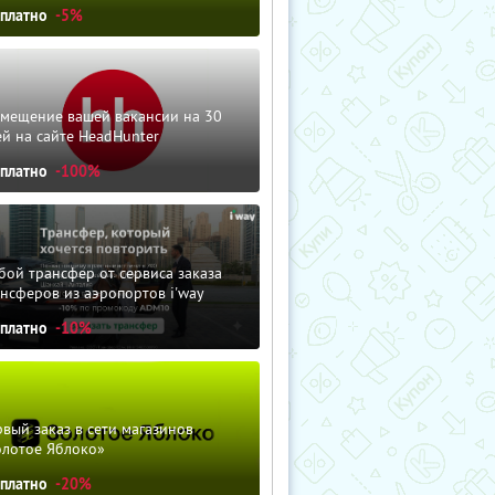
сплатно
-5%
змещение вашей вакансии на 30
й на сайте HeadHunter
сплатно
-100%
ой трансфер от сервиса заказа
нсферов из аэропортов i'way
сплатно
-10%
вый заказ в сети магазинов
олотое Яблоко»
сплатно
-20%