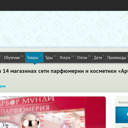
3
31
27
13
16
19
7
Обучение
Товары
Туры
Услуги
Отели
Дети
Промокоды
 в 14 магазинах сети парфюмерии и косметики «
рия
Купил
Цена