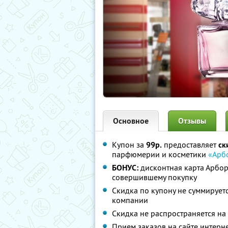
Основное
Отзывы
Купон за
99р.
предоставляет
ск
парфюмерии и косметики
«Арб
БОНУС:
дисконтная карта Арбор
совершившему покупку
Скидка по купону не суммируе
компании
Скидка не распространяется на
Прием заказов на сайте интерн