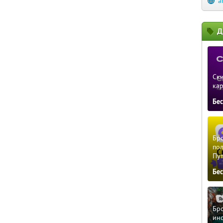
a
Д
Ски
ка
Бе
Бро
пол
Пу
Бе
Бро
ино