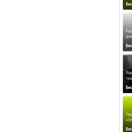
Бе
Ра
дне
Бе
Люб
тра
Бе
Пер
«З
Бе