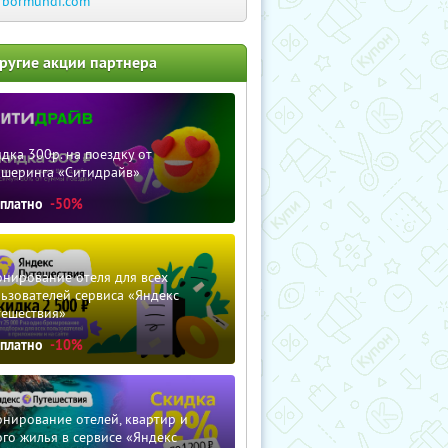
rbormundi.com
ругие акции партнера
дка 300р. на поездку от
ршеринга «Ситидрайв»
сплатно
-50%
нирование отеля для всех
ьзователей сервиса «Яндекс
тешествия»
сплатно
-10%
нирование отелей, квартир и
го жилья в сервисе «Яндекс