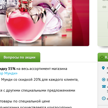
∞
Вопросы по акции
К
идку 35%
на весь ассортимент магазина
ор Мунди»
 Мунди со скидкой 20% для каждого клиента,
тся с другими специальными предложениями
 товары по специальной цене
ет-магазина осуществляется круглосуточно