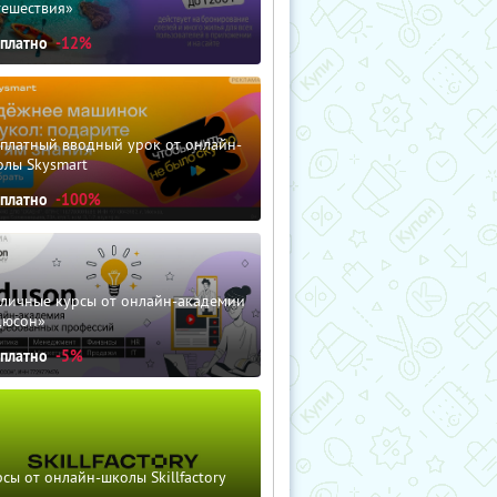
тешествия»
сплатно
-12%
сплатный вводный урок от онлайн-
олы Skysmart
сплатно
-100%
зличные курсы от онлайн-академии
дюсон»
сплатно
-5%
сы от онлайн-школы Skillfactory