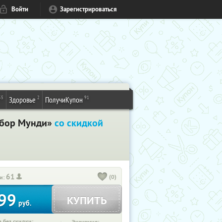
Войти
Зарегистрироваться
55
2
91
Здоровье
ПолучиКупон
Арбор Мунди»
со скидкой
61
(0)
и:
99
КУПИТЬ
руб.
 без скидки: