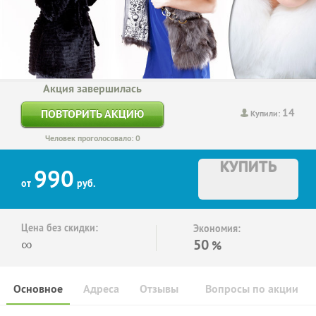
Акция завершилась
14
ПОВТОРИТЬ АКЦИЮ
Купили:
Человек проголосовало: 0
КУПИТЬ
990
от
руб.
Цена без скидки:
Экономия:
∞
50
%
Основное
Адреса
Отзывы
Вопросы по акции